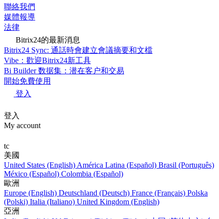
聯絡我們
媒體報導
法律
Bitrix24的最新消息
Bitrix24 Sync: 通話時會建立會議摘要和文檔
Vibe：歡迎Bitrix24新工具
Bi Builder 数据集：潜在客户和交易
開始免費使用
登入
登入
My account
tc
美國
United States (English)
América Latina (Español)
Brasil (Português)
México (Español)
Colombia (Español)
歐洲
Europe (English)
Deutschland (Deutsch)
France (Français)
Polska
(Polski)
Italia (Italiano)
United Kingdom (English)
亞洲