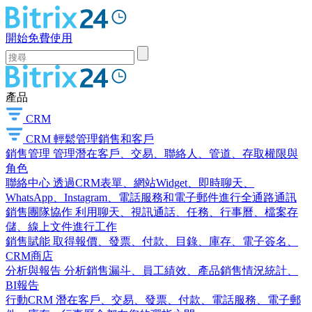
開始免費使用
產品
CRM
CRM
輕鬆管理銷售和客戶
銷售管理
管理潛在客戶、交易、聯絡人、管道、存取權限與
角色
聯絡中心
透過CRM表單、網站Widget、即時聊天、
WhatsApp、Instagram、電話服務和電子郵件進行全通路通訊
銷售團隊協作
利用聊天、視訊通話、任務、行事曆、檔案存
儲、線上文件進行工作
銷售賦能
取得報價、發票、付款、目錄、庫存、電子簽名、
CRM商店
分析與報告
分析銷售漏斗、員工績效、產品銷售情況統計、
BI報告
行動CRM
潛在客戶、交易、發票、付款、電話服務、電子郵