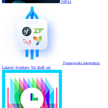
NIP24
Frameworks integration:
Laravel, Symfony, Yii, RoR, etc