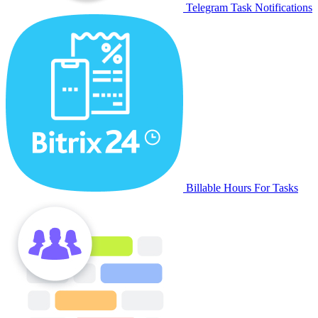
Telegram Task Notifications
Billable Hours For Tasks