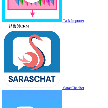
Task Importer
銷售與CRM
SarasChatBot