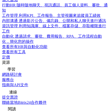
行動HR
隨時隨地聊天、視訊通話、員工個人資料、審批、通
知
工作管理
利用KPI、工作報告、主管視圖來追蹤員工績效
內部溝通
透過影片公告、備忘錄、公開和私人聊天進行通訊
資訊管理
利用知識庫、線上文件、檔案存儲、存取權限進行
工作
自動化
透過請求、審批、費用報告、RPA、工作流程自動
化，簡化您的操作
查看所有HR與自動化功能
查看所有工具
定價
資源
學習
網路研討會
服務台
指南與API文件
連線
提交票證
聯絡當地Bitrix24合作夥伴
閱讀