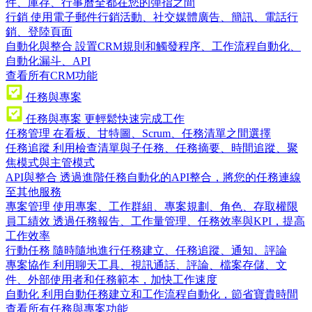
件、庫存、行事曆全都在您的彈指之間
行銷
使用電子郵件行銷活動、社交媒體廣告、簡訊、電話行
銷、登陸頁面
自動化與整合
設置CRM規則和觸發程序、工作流程自動化、
自動化漏斗、API
查看所有CRM功能
任務與專案
任務與專案
更輕鬆快速完成工作
任務管理
在看板、甘特圖、Scrum、任務清單之間選擇
任務追蹤
利用檢查清單與子任務、任務摘要、時間追蹤、聚
焦模式與主管模式
API與整合
透過進階任務自動化的API整合，將您的任務連線
至其他服務
專案管理
使用專案、工作群組、專案規劃、角色、存取權限
員工績效
透過任務報告、工作量管理、任務效率與KPI，提高
工作效率
行動任務
隨時隨地進行任務建立、任務追蹤、通知、評論
專案協作
利用聊天工具、視訊通話、評論、檔案存儲、文
件、外部使用者和任務範本，加快工作速度
自動化
利用自動任務建立和工作流程自動化，節省寶貴時間
查看所有任務與專案功能