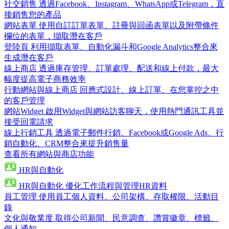
社交銷售
透過Facebook、Instagram、WhatsApp或Telegram，直
接銷售您的產品
網站表單
使用自訂訂單表單、註冊與回函表單以及附帶條件
欄位的表單，擷取潛在客戶
登陸頁
利用擷取表單、自動化漏斗和Google Analytics整合來
生成潛在客戶
線上商店
透過庫存管理、訂單處理、配送和線上付款，最大
幅度提高電子商務效率
行動網站與線上商店
回應式設計、線上訂單、在您掌控之中
的客戶管理
網站Widget
啟用Widget與網站訪客聊天，使用熱門通訊工具並
接受回電請求
線上行銷工具
透過電子郵件行銷、Facebook或Google Ads、行
銷自動化、CRM整合來提升銷售量
查看所有網站與商店功能
HR與自動化
HR與自動化
優化工作流程與管理HR資料
員工管理
使用員工個人資料、公司架構、存取權限、活動目
錄
文化與敬業度
取得公司新聞、民意調查、讚賞徽章、標籤、
個人通知