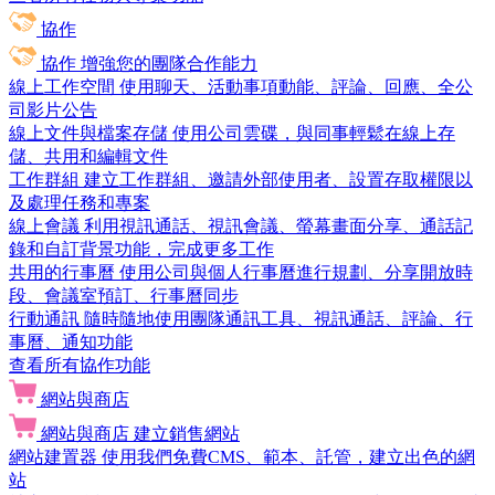
協作
協作
增強您的團隊合作能力
線上工作空間
使用聊天、活動事項動能、評論、回應、全公
司影片公告
線上文件與檔案存儲
使用公司雲碟，與同事輕鬆在線上存
儲、共用和編輯文件
工作群組
建立工作群組、邀請外部使用者、設置存取權限以
及處理任務和專案
線上會議
利用視訊通話、視訊會議、螢幕畫面分享、通話記
錄和自訂背景功能，完成更多工作
共用的行事曆
使用公司與個人行事曆進行規劃、分享開放時
段、會議室預訂、行事曆同步
行動通訊
隨時隨地使用團隊通訊工具、視訊通話、評論、行
事曆、通知功能
查看所有協作功能
網站與商店
網站與商店
建立銷售網站
網站建置器
使用我們免費CMS、範本、託管，建立出色的網
站