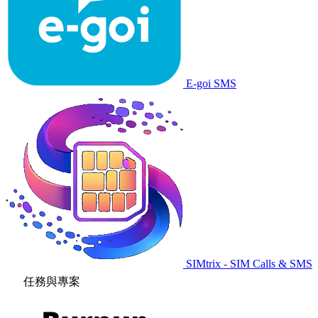
E-goi SMS
SIMtrix - SIM Calls & SMS
任務與專案