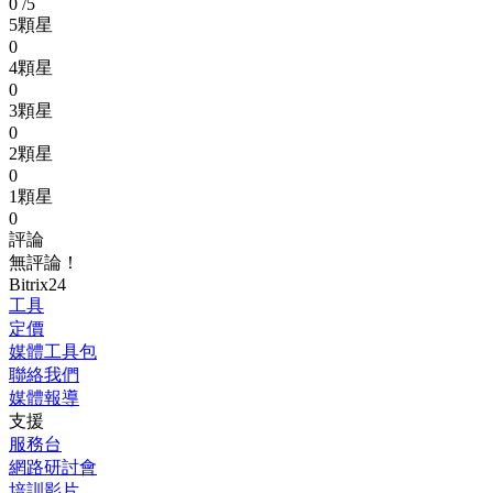
0
/5
5顆星
0
4顆星
0
3顆星
0
2顆星
0
1顆星
0
評論
無評論！
Bitrix24
工具
定價
媒體工具包
聯絡我們
媒體報導
支援
服務台
網路研討會
培訓影片