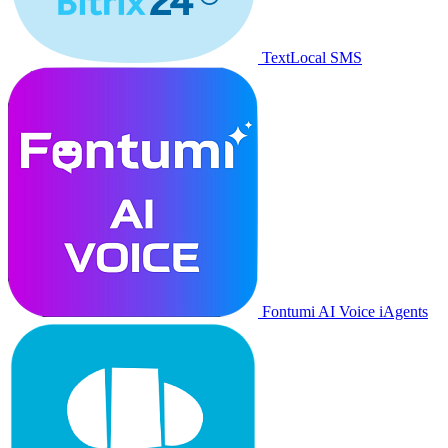
TextLocal SMS
Fontumi AI Voice iAgents