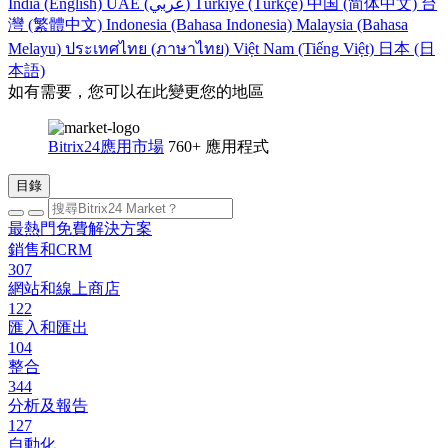
India (English)
UAE (عربي)
Türkiye (Türkçe)
中国 (简体中文)
台
灣 (繁體中文)
Indonesia (Bahasa Indonesia)
Malaysia (Bahasa
Melayu)
ประเทศไทย (ภาษาไทย)
Việt Nam (Tiếng Việt)
日本 (日
本語)
如有需要，您可以在此變更您的地區
Bitrix24應用市場
760+ 應用程式
目錄
最熱門免費解決方案
銷售和CRM
307
網站和線上商店
122
匯入和匯出
104
整合
344
分析及報告
127
自動化