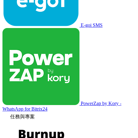
E-goi SMS
PowerZap by Kory -
WhatsApp for Bitrix24
任務與專案