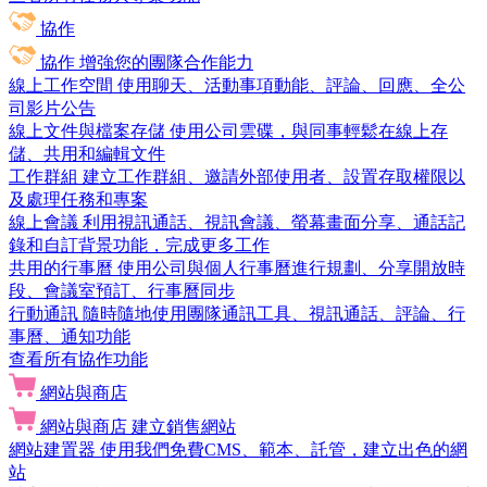
協作
協作
增強您的團隊合作能力
線上工作空間
使用聊天、活動事項動能、評論、回應、全公
司影片公告
線上文件與檔案存儲
使用公司雲碟，與同事輕鬆在線上存
儲、共用和編輯文件
工作群組
建立工作群組、邀請外部使用者、設置存取權限以
及處理任務和專案
線上會議
利用視訊通話、視訊會議、螢幕畫面分享、通話記
錄和自訂背景功能，完成更多工作
共用的行事曆
使用公司與個人行事曆進行規劃、分享開放時
段、會議室預訂、行事曆同步
行動通訊
隨時隨地使用團隊通訊工具、視訊通話、評論、行
事曆、通知功能
查看所有協作功能
網站與商店
網站與商店
建立銷售網站
網站建置器
使用我們免費CMS、範本、託管，建立出色的網
站