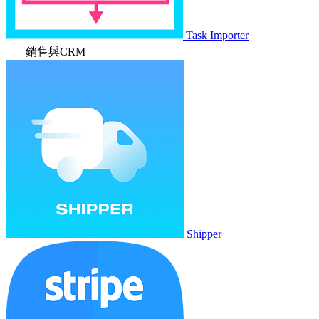
Task Importer
銷售與CRM
Shipper