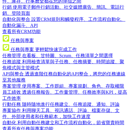
件、庫存、行事曆全都在您的彈指之間
行銷
使用電子郵件行銷活動、社交媒體廣告、簡訊、電話行
銷、登陸頁面
自動化與整合
設置CRM規則和觸發程序、工作流程自動化、
自動化漏斗、API
查看所有CRM功能
任務與專案
任務與專案
更輕鬆快速完成工作
任務管理
在看板、甘特圖、Scrum、任務清單之間選擇
任務追蹤
利用檢查清單與子任務、任務摘要、時間追蹤、聚
焦模式與主管模式
API與整合
透過進階任務自動化的API整合，將您的任務連線
至其他服務
專案管理
使用專案、工作群組、專案規劃、角色、存取權限
員工績效
透過任務報告、工作量管理、任務效率與KPI，提高
工作效率
行動任務
隨時隨地進行任務建立、任務追蹤、通知、評論
專案協作
利用聊天工具、視訊通話、評論、檔案存儲、文
件、外部使用者和任務範本，加快工作速度
自動化
利用自動任務建立和工作流程自動化，節省寶貴時間
查看所有任務與專案功能