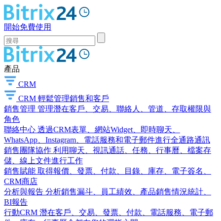
開始免費使用
產品
CRM
CRM
輕鬆管理銷售和客戶
銷售管理
管理潛在客戶、交易、聯絡人、管道、存取權限與
角色
聯絡中心
透過CRM表單、網站Widget、即時聊天、
WhatsApp、Instagram、電話服務和電子郵件進行全通路通訊
銷售團隊協作
利用聊天、視訊通話、任務、行事曆、檔案存
儲、線上文件進行工作
銷售賦能
取得報價、發票、付款、目錄、庫存、電子簽名、
CRM商店
分析與報告
分析銷售漏斗、員工績效、產品銷售情況統計、
BI報告
行動CRM
潛在客戶、交易、發票、付款、電話服務、電子郵