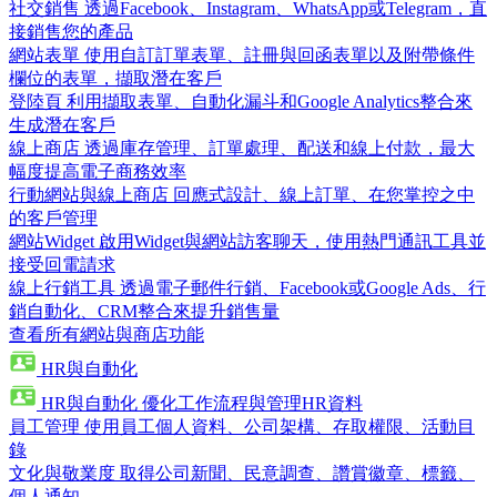
社交銷售
透過Facebook、Instagram、WhatsApp或Telegram，直
接銷售您的產品
網站表單
使用自訂訂單表單、註冊與回函表單以及附帶條件
欄位的表單，擷取潛在客戶
登陸頁
利用擷取表單、自動化漏斗和Google Analytics整合來
生成潛在客戶
線上商店
透過庫存管理、訂單處理、配送和線上付款，最大
幅度提高電子商務效率
行動網站與線上商店
回應式設計、線上訂單、在您掌控之中
的客戶管理
網站Widget
啟用Widget與網站訪客聊天，使用熱門通訊工具並
接受回電請求
線上行銷工具
透過電子郵件行銷、Facebook或Google Ads、行
銷自動化、CRM整合來提升銷售量
查看所有網站與商店功能
HR與自動化
HR與自動化
優化工作流程與管理HR資料
員工管理
使用員工個人資料、公司架構、存取權限、活動目
錄
文化與敬業度
取得公司新聞、民意調查、讚賞徽章、標籤、
個人通知