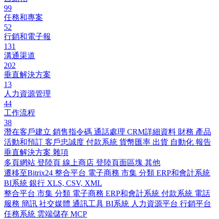
99
任務和專案
52
行銷和電子報
131
溝通渠道
202
垂直解決方案
13
人力資源管理
44
工作流程
38
潛在客戶建立
銷售指令碼
通話處理
CRM詳細資料
財務
產品
活動和預訂
客戶忠誠度
付款系統
貨幣匯率
出貨
自動化
報告
垂直解決方案
雜項
多頁網站
登陸頁
線上商店
登陸頁面區塊
其他
遷移至Bitrix24
整合平台
電子商務
市集
分類
ERP和會計系統
BI系統
銀行
XLS, CSV, XML
整合平台
市集
分類
電子商務
ERP和會計系統
付款系統
電話
服務
簡訊
社交媒體
通訊工具
BI系統
人力資源平台
行銷平台
任務系統
雲端儲存
MCP