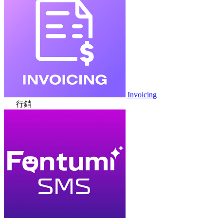
Invoicing
行銷