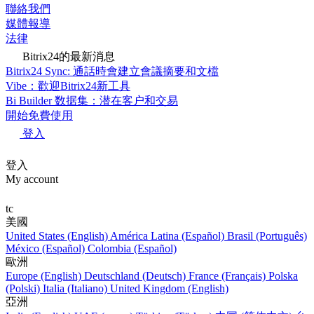
聯絡我們
媒體報導
法律
Bitrix24的最新消息
Bitrix24 Sync: 通話時會建立會議摘要和文檔
Vibe：歡迎Bitrix24新工具
Bi Builder 数据集：潜在客户和交易
開始免費使用
登入
登入
My account
tc
美國
United States (English)
América Latina (Español)
Brasil (Português)
México (Español)
Colombia (Español)
歐洲
Europe (English)
Deutschland (Deutsch)
France (Français)
Polska
(Polski)
Italia (Italiano)
United Kingdom (English)
亞洲