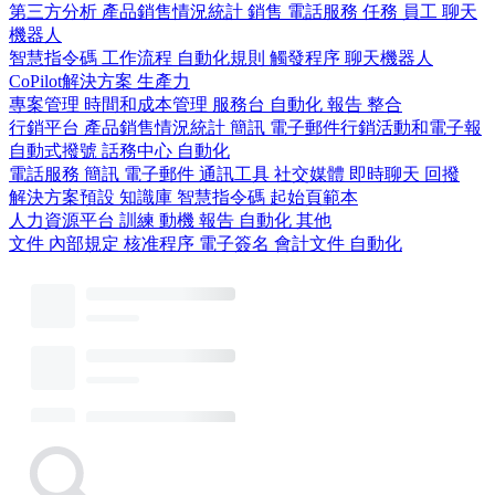
第三方分析
產品銷售情況統計
銷售
電話服務
任務
員工
聊天
機器人
智慧指令碼
工作流程
自動化規則
觸發程序
聊天機器人
CoPilot解決方案
生產力
專案管理
時間和成本管理
服務台
自動化
報告
整合
行銷平台
產品銷售情況統計
簡訊
電子郵件行銷活動和電子報
自動式撥號
話務中心
自動化
電話服務
簡訊
電子郵件
通訊工具
社交媒體
即時聊天
回撥
解決方案預設
知識庫
智慧指令碼
起始頁範本
人力資源平台
訓練
動機
報告
自動化
其他
文件
內部規定
核准程序
電子簽名
會計文件
自動化