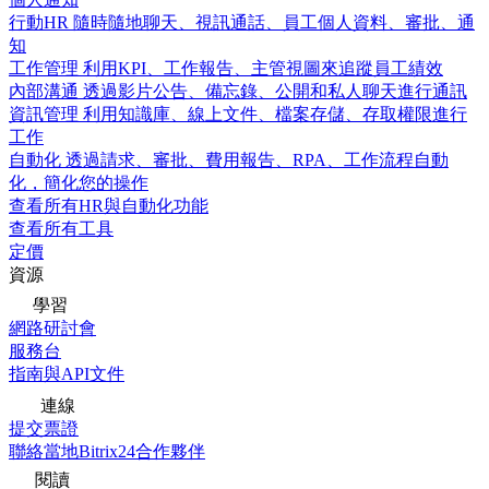
行動HR
隨時隨地聊天、視訊通話、員工個人資料、審批、通
知
工作管理
利用KPI、工作報告、主管視圖來追蹤員工績效
內部溝通
透過影片公告、備忘錄、公開和私人聊天進行通訊
資訊管理
利用知識庫、線上文件、檔案存儲、存取權限進行
工作
自動化
透過請求、審批、費用報告、RPA、工作流程自動
化，簡化您的操作
查看所有HR與自動化功能
查看所有工具
定價
資源
學習
網路研討會
服務台
指南與API文件
連線
提交票證
聯絡當地Bitrix24合作夥伴
閱讀