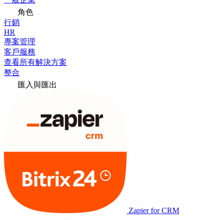
角色
行銷
HR
專案管理
客戶服務
查看所有解決方案
整合
匯入與匯出
Zapier for CRM