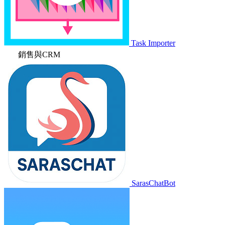
Task Importer
銷售與CRM
SarasChatBot