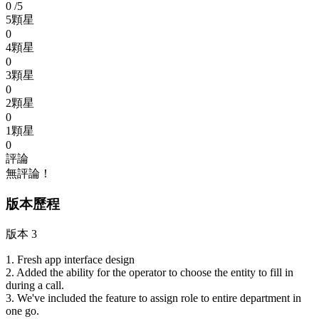
0
/5
5顆星
0
4顆星
0
3顆星
0
2顆星
0
1顆星
0
評論
無評論！
版本歷程
版本 3
1. Fresh app interface design
2. Added the ability for the operator to choose the entity to fill in
during a call.
3. We've included the feature to assign role to entire department in
one go.