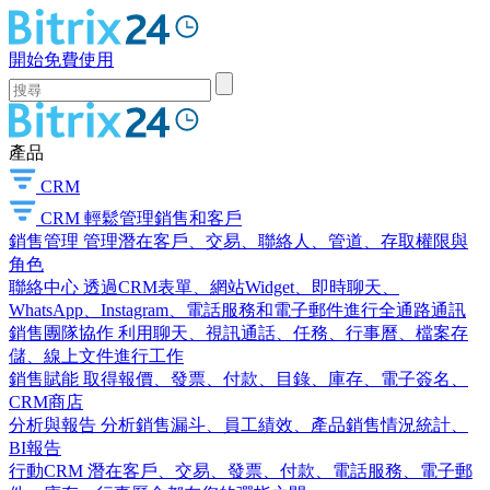
開始免費使用
產品
CRM
CRM
輕鬆管理銷售和客戶
銷售管理
管理潛在客戶、交易、聯絡人、管道、存取權限與
角色
聯絡中心
透過CRM表單、網站Widget、即時聊天、
WhatsApp、Instagram、電話服務和電子郵件進行全通路通訊
銷售團隊協作
利用聊天、視訊通話、任務、行事曆、檔案存
儲、線上文件進行工作
銷售賦能
取得報價、發票、付款、目錄、庫存、電子簽名、
CRM商店
分析與報告
分析銷售漏斗、員工績效、產品銷售情況統計、
BI報告
行動CRM
潛在客戶、交易、發票、付款、電話服務、電子郵