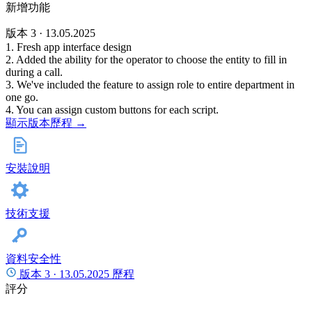
新增功能
版本 3 · 13.05.2025
1. Fresh app interface design
2. Added the ability for the operator to choose the entity to fill in
during a call.
3. We've included the feature to assign role to entire department in
one go.
4. You can assign custom buttons for each script.
顯示版本歷程 →
安裝說明
技術支援
資料安全性
版本 3 ·
13.05.2025
歷程
評分