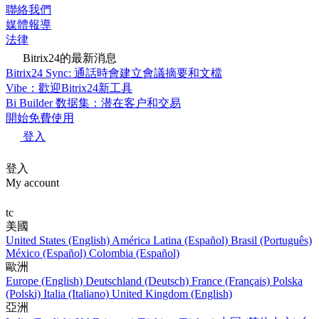
聯絡我們
媒體報導
法律
Bitrix24的最新消息
Bitrix24 Sync: 通話時會建立會議摘要和文檔
Vibe：歡迎Bitrix24新工具
Bi Builder 数据集：潜在客户和交易
開始免費使用
登入
登入
My account
tc
美國
United States (English)
América Latina (Español)
Brasil (Português)
México (Español)
Colombia (Español)
歐洲
Europe (English)
Deutschland (Deutsch)
France (Français)
Polska
(Polski)
Italia (Italiano)
United Kingdom (English)
亞洲