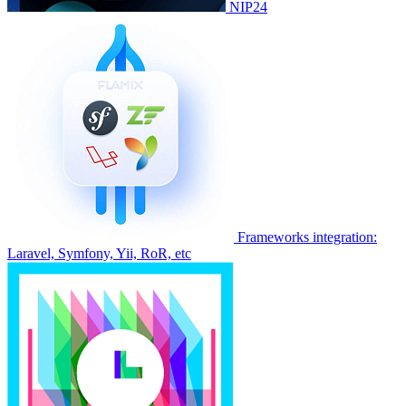
NIP24
Frameworks integration:
Laravel, Symfony, Yii, RoR, etc