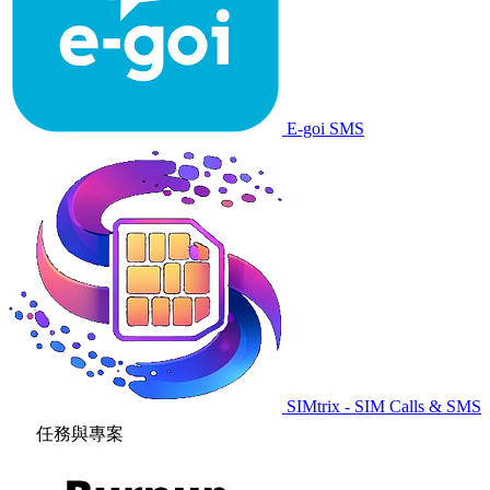
E-goi SMS
SIMtrix - SIM Calls & SMS
任務與專案