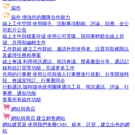
協作
協作
增強您的團隊合作能力
線上工作空間
使用聊天、活動事項動能、評論、回應、全公
司影片公告
線上文件與檔案存儲
使用公司雲碟，與同事輕鬆在線上存
儲、共用和編輯文件
工作群組
建立工作群組、邀請外部使用者、設置存取權限以
及處理任務和專案
線上會議
利用視訊通話、視訊會議、螢幕畫面分享、通話記
錄和自訂背景功能，完成更多工作
共用的行事曆
使用公司與個人行事曆進行規劃、分享開放時
段、會議室預訂、行事曆同步
行動通訊
隨時隨地使用團隊通訊工具、視訊通話、評論、行
事曆、通知功能
查看所有協作功能
網站與商店
網站與商店
建立銷售網站
網站建置器
使用我們免費CMS、範本、託管，建立出色的網
站