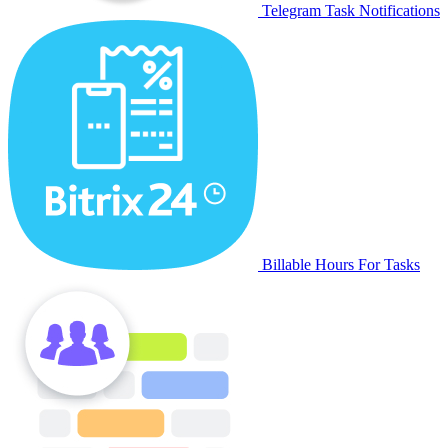
Telegram Task Notifications
Billable Hours For Tasks