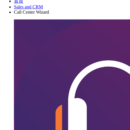
首頁
Sales and CRM
Call Center Wizard