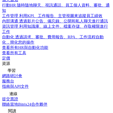
行動HR
隨時隨地聊天、視訊通話、員工個人資料、審批、通
知
工作管理
利用KPI、工作報告、主管視圖來追蹤員工績效
內部溝通
透過影片公告、備忘錄、公開和私人聊天進行通訊
資訊管理
利用知識庫、線上文件、檔案存儲、存取權限進行
工作
自動化
透過請求、審批、費用報告、RPA、工作流程自動
化，簡化您的操作
查看所有HR與自動化功能
查看所有工具
定價
資源
學習
網路研討會
服務台
指南與API文件
連線
提交票證
聯絡當地Bitrix24合作夥伴
閱讀