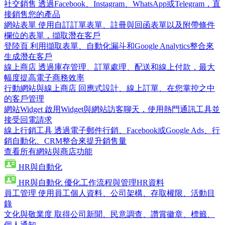
社交銷售
透過Facebook、Instagram、WhatsApp或Telegram，直
接銷售您的產品
網站表單
使用自訂訂單表單、註冊與回函表單以及附帶條件
欄位的表單，擷取潛在客戶
登陸頁
利用擷取表單、自動化漏斗和Google Analytics整合來
生成潛在客戶
線上商店
透過庫存管理、訂單處理、配送和線上付款，最大
幅度提高電子商務效率
行動網站與線上商店
回應式設計、線上訂單、在您掌控之中
的客戶管理
網站Widget
啟用Widget與網站訪客聊天，使用熱門通訊工具並
接受回電請求
線上行銷工具
透過電子郵件行銷、Facebook或Google Ads、行
銷自動化、CRM整合來提升銷售量
查看所有網站與商店功能
HR與自動化
HR與自動化
優化工作流程與管理HR資料
員工管理
使用員工個人資料、公司架構、存取權限、活動目
錄
文化與敬業度
取得公司新聞、民意調查、讚賞徽章、標籤、
個人通知