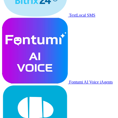
TextLocal SMS
Fontumi AI Voice iAgents