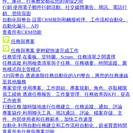
件、庫存、行事曆全都在您的彈指之間
行銷
使用電子郵件行銷活動、社交媒體廣告、簡訊、電話行
銷、登陸頁面
自動化與整合
設置CRM規則和觸發程序、工作流程自動化、
自動化漏斗、API
查看所有CRM功能
任務與專案
任務與專案
更輕鬆快速完成工作
任務管理
在看板、甘特圖、Scrum、任務清單之間選擇
任務追蹤
利用檢查清單與子任務、任務摘要、時間追蹤、聚
焦模式與主管模式
API與整合
透過進階任務自動化的API整合，將您的任務連線
至其他服務
專案管理
使用專案、工作群組、專案規劃、角色、存取權限
員工績效
透過任務報告、工作量管理、任務效率與KPI，提高
工作效率
行動任務
隨時隨地進行任務建立、任務追蹤、通知、評論
專案協作
利用聊天工具、視訊通話、評論、檔案存儲、文
件、外部使用者和任務範本，加快工作速度
自動化
利用自動任務建立和工作流程自動化，節省寶貴時間
查看所有任務與專案功能