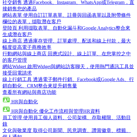
社交銷售
透過Facebook、Instagram、WhatsApp或Telegram，直
接銷售您的產品
網站表單
使用自訂訂單表單、註冊與回函表單以及附帶條件
欄位的表單，擷取潛在客戶
登陸頁
利用擷取表單、自動化漏斗和Google Analytics整合來
生成潛在客戶
線上商店
透過庫存管理、訂單處理、配送和線上付款，最大
幅度提高電子商務效率
行動網站與線上商店
回應式設計、線上訂單、在您掌控之中
的客戶管理
網站Widget
啟用Widget與網站訪客聊天，使用熱門通訊工具並
接受回電請求
線上行銷工具
透過電子郵件行銷、Facebook或Google Ads、行
銷自動化、CRM整合來提升銷售量
查看所有網站與商店功能
HR與自動化
HR與自動化
優化工作流程與管理HR資料
員工管理
使用員工個人資料、公司架構、存取權限、活動目
錄
文化與敬業度
取得公司新聞、民意調查、讚賞徽章、標籤、
個人通知