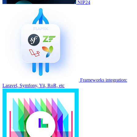
NIP24
Frameworks integration:
Laravel, Symfony, Yii, RoR, etc