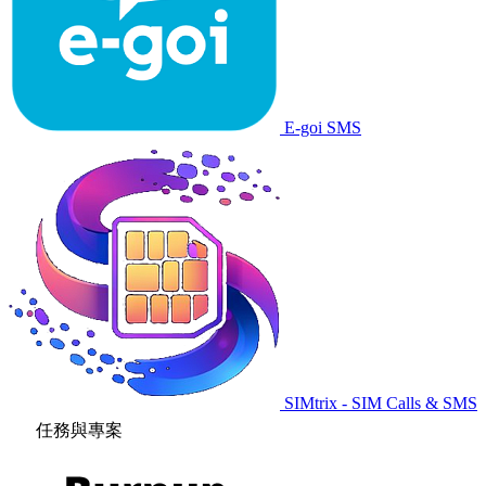
E-goi SMS
SIMtrix - SIM Calls & SMS
任務與專案