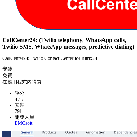
CallCenter24: (Twilio telephony, WhatsApp calls,
Twilio SMS, WhatsApp messages, predictive dialing)
CallCenter24: Twilio Contact Center for Bitrix24
安裝
免費
在應用程式內購買
評分
4
/
5
安裝
791
開發人員
EMCsoft