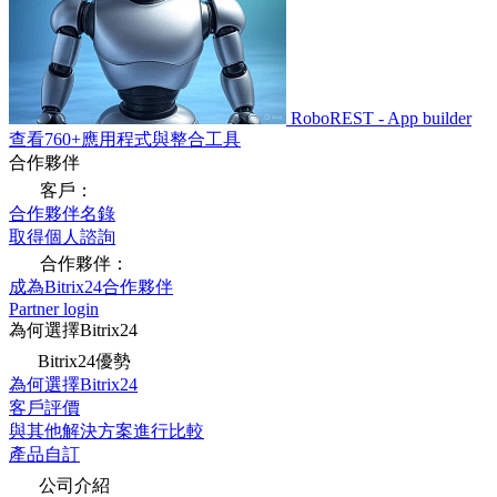
RoboREST - App builder
查看760+應用程式與整合工具
合作夥伴
客戶：
合作夥伴名錄
取得個人諮詢
合作夥伴：
成為Bitrix24合作夥伴
Partner login
為何選擇Bitrix24
Bitrix24優勢
為何選擇Bitrix24
客戶評價
與其他解決方案進行比較
產品自訂
公司介紹