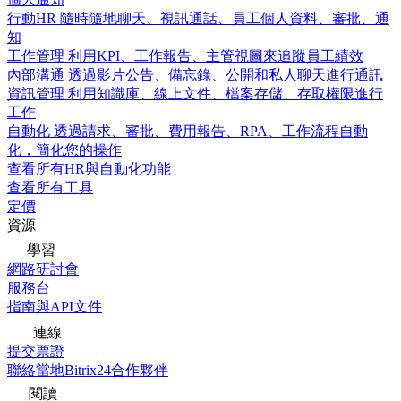
行動HR
隨時隨地聊天、視訊通話、員工個人資料、審批、通
知
工作管理
利用KPI、工作報告、主管視圖來追蹤員工績效
內部溝通
透過影片公告、備忘錄、公開和私人聊天進行通訊
資訊管理
利用知識庫、線上文件、檔案存儲、存取權限進行
工作
自動化
透過請求、審批、費用報告、RPA、工作流程自動
化，簡化您的操作
查看所有HR與自動化功能
查看所有工具
定價
資源
學習
網路研討會
服務台
指南與API文件
連線
提交票證
聯絡當地Bitrix24合作夥伴
閱讀