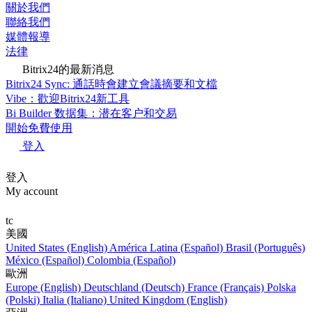
關於我們
聯絡我們
媒體報導
法律
Bitrix24的最新消息
Bitrix24 Sync: 通話時會建立會議摘要和文檔
Vibe：歡迎Bitrix24新工具
Bi Builder 数据集：潜在客户和交易
開始免費使用
登入
登入
My account
tc
美國
United States (English)
América Latina (Español)
Brasil (Português)
México (Español)
Colombia (Español)
歐洲
Europe (English)
Deutschland (Deutsch)
France (Français)
Polska
(Polski)
Italia (Italiano)
United Kingdom (English)