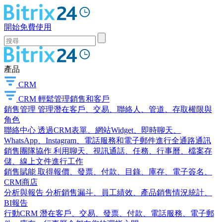
開始免費使用
產品
CRM
CRM
輕鬆管理銷售和客戶
銷售管理
管理潛在客戶、交易、聯絡人、管道、存取權限與
角色
聯絡中心
透過CRM表單、網站Widget、即時聊天、
WhatsApp、Instagram、電話服務和電子郵件進行全通路通訊
銷售團隊協作
利用聊天、視訊通話、任務、行事曆、檔案存
儲、線上文件進行工作
銷售賦能
取得報價、發票、付款、目錄、庫存、電子簽名、
CRM商店
分析與報告
分析銷售漏斗、員工績效、產品銷售情況統計、
BI報告
行動CRM
潛在客戶、交易、發票、付款、電話服務、電子郵