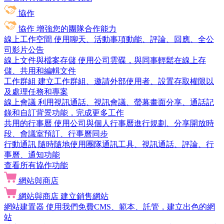
協作
協作
增強您的團隊合作能力
線上工作空間
使用聊天、活動事項動能、評論、回應、全公
司影片公告
線上文件與檔案存儲
使用公司雲碟，與同事輕鬆在線上存
儲、共用和編輯文件
工作群組
建立工作群組、邀請外部使用者、設置存取權限以
及處理任務和專案
線上會議
利用視訊通話、視訊會議、螢幕畫面分享、通話記
錄和自訂背景功能，完成更多工作
共用的行事曆
使用公司與個人行事曆進行規劃、分享開放時
段、會議室預訂、行事曆同步
行動通訊
隨時隨地使用團隊通訊工具、視訊通話、評論、行
事曆、通知功能
查看所有協作功能
網站與商店
網站與商店
建立銷售網站
網站建置器
使用我們免費CMS、範本、託管，建立出色的網
站