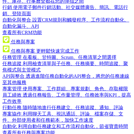
件、庫存、行事曆全都在您的彈指之間
行銷
使用電子郵件行銷活動、社交媒體廣告、簡訊、電話行
銷、登陸頁面
自動化與整合
設置CRM規則和觸發程序、工作流程自動化、
自動化漏斗、API
查看所有CRM功能
任務與專案
任務與專案
更輕鬆快速完成工作
任務管理
在看板、甘特圖、Scrum、任務清單之間選擇
任務追蹤
利用檢查清單與子任務、任務摘要、時間追蹤、聚
焦模式與主管模式
API與整合
透過進階任務自動化的API整合，將您的任務連線
至其他服務
專案管理
使用專案、工作群組、專案規劃、角色、存取權限
員工績效
透過任務報告、工作量管理、任務效率與KPI，提高
工作效率
行動任務
隨時隨地進行任務建立、任務追蹤、通知、評論
專案協作
利用聊天工具、視訊通話、評論、檔案存儲、文
件、外部使用者和任務範本，加快工作速度
自動化
利用自動任務建立和工作流程自動化，節省寶貴時間
查看所有任務與專案功能