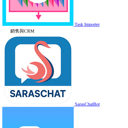
Task Importer
銷售與CRM
SarasChatBot