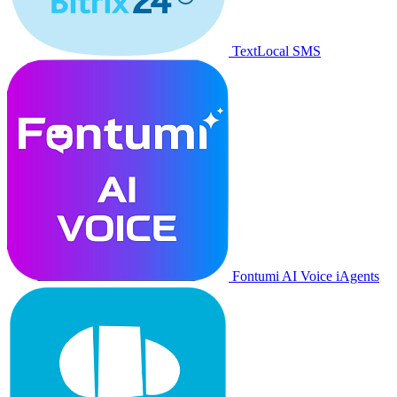
TextLocal SMS
Fontumi AI Voice iAgents