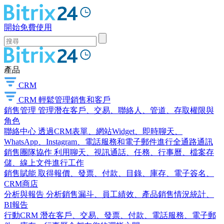
開始免費使用
產品
CRM
CRM
輕鬆管理銷售和客戶
銷售管理
管理潛在客戶、交易、聯絡人、管道、存取權限與
角色
聯絡中心
透過CRM表單、網站Widget、即時聊天、
WhatsApp、Instagram、電話服務和電子郵件進行全通路通訊
銷售團隊協作
利用聊天、視訊通話、任務、行事曆、檔案存
儲、線上文件進行工作
銷售賦能
取得報價、發票、付款、目錄、庫存、電子簽名、
CRM商店
分析與報告
分析銷售漏斗、員工績效、產品銷售情況統計、
BI報告
行動CRM
潛在客戶、交易、發票、付款、電話服務、電子郵