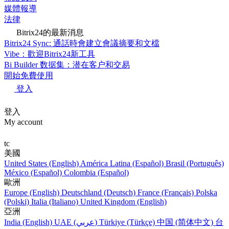
媒體報導
法律
Bitrix24的最新消息
Bitrix24 Sync: 通話時會建立會議摘要和文檔
Vibe：歡迎Bitrix24新工具
Bi Builder 数据集：潜在客户和交易
開始免費使用
登入
登入
My account
tc
美國
United States (English)
América Latina (Español)
Brasil (Português)
México (Español)
Colombia (Español)
歐洲
Europe (English)
Deutschland (Deutsch)
France (Français)
Polska
(Polski)
Italia (Italiano)
United Kingdom (English)
亞洲
India (English)
UAE (عربي)
Türkiye (Türkçe)
中国 (简体中文)
台