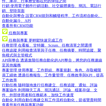
件、庫存、行事曆全都在您的彈指之間
行銷
使用電子郵件行銷活動、社交媒體廣告、簡訊、電話行
銷、登陸頁面
自動化與整合
設置CRM規則和觸發程序、工作流程自動化、
自動化漏斗、API
查看所有CRM功能
任務與專案
任務與專案
更輕鬆快速完成工作
任務管理
在看板、甘特圖、Scrum、任務清單之間選擇
任務追蹤
利用檢查清單與子任務、任務摘要、時間追蹤、聚
焦模式與主管模式
API與整合
透過進階任務自動化的API整合，將您的任務連線
至其他服務
專案管理
使用專案、工作群組、專案規劃、角色、存取權限
員工績效
透過任務報告、工作量管理、任務效率與KPI，提高
工作效率
行動任務
隨時隨地進行任務建立、任務追蹤、通知、評論
專案協作
利用聊天工具、視訊通話、評論、檔案存儲、文
件、外部使用者和任務範本，加快工作速度
自動化
利用自動任務建立和工作流程自動化，節省寶貴時間
查看所有任務與專案功能