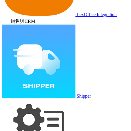
LexOffice Integration
銷售與CRM
Shipper