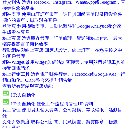
社交銷售
透過Facebook、Instagram、WhatsApp或Telegram，直
接銷售您的產品
網站表單
使用自訂訂單表單、註冊與回函表單以及附帶條件
欄位的表單，擷取潛在客戶
登陸頁
利用擷取表單、自動化漏斗和Google Analytics整合來
生成潛在客戶
線上商店
透過庫存管理、訂單處理、配送和線上付款，最大
幅度提高電子商務效率
行動網站與線上商店
回應式設計、線上訂單、在您掌控之中
的客戶管理
網站Widget
啟用Widget與網站訪客聊天，使用熱門通訊工具並
接受回電請求
線上行銷工具
透過電子郵件行銷、Facebook或Google Ads、行
銷自動化、CRM整合來提升銷售量
查看所有網站與商店功能
HR與自動化
HR與自動化
優化工作流程與管理HR資料
員工管理
使用員工個人資料、公司架構、存取權限、活動目
錄
文化與敬業度
取得公司新聞、民意調查、讚賞徽章、標籤、
個人通知