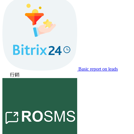
Basic report on leads
行銷