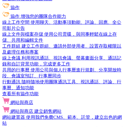
協作
協作
增強您的團隊合作能力
線上工作空間
使用聊天、活動事項動能、評論、回應、全公
司影片公告
線上文件與檔案存儲
使用公司雲碟，與同事輕鬆在線上存
儲、共用和編輯文件
工作群組
建立工作群組、邀請外部使用者、設置存取權限以
及處理任務和專案
線上會議
利用視訊通話、視訊會議、螢幕畫面分享、通話記
錄和自訂背景功能，完成更多工作
共用的行事曆
使用公司與個人行事曆進行規劃、分享開放時
段、會議室預訂、行事曆同步
行動通訊
隨時隨地使用團隊通訊工具、視訊通話、評論、行
事曆、通知功能
查看所有協作功能
網站與商店
網站與商店
建立銷售網站
網站建置器
使用我們免費CMS、範本、託管，建立出色的網
站