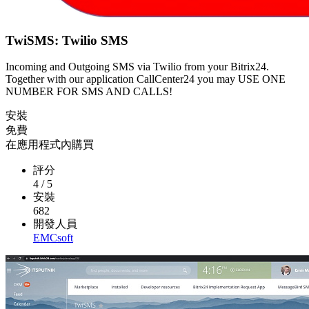
TwiSMS: Twilio SMS
Incoming and Outgoing SMS via Twilio from your Bitrix24.
Together with our application CallCenter24 you may USE ONE
NUMBER FOR SMS AND CALLS!
安裝
免費
在應用程式內購買
評分
4
/
5
安裝
682
開發人員
EMCsoft