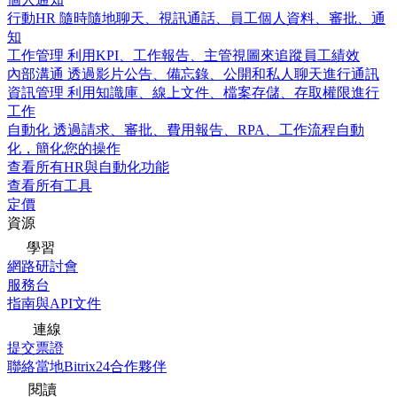
行動HR
隨時隨地聊天、視訊通話、員工個人資料、審批、通
知
工作管理
利用KPI、工作報告、主管視圖來追蹤員工績效
內部溝通
透過影片公告、備忘錄、公開和私人聊天進行通訊
資訊管理
利用知識庫、線上文件、檔案存儲、存取權限進行
工作
自動化
透過請求、審批、費用報告、RPA、工作流程自動
化，簡化您的操作
查看所有HR與自動化功能
查看所有工具
定價
資源
學習
網路研討會
服務台
指南與API文件
連線
提交票證
聯絡當地Bitrix24合作夥伴
閱讀