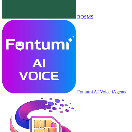
ROSMS
Fontumi AI Voice iAgents