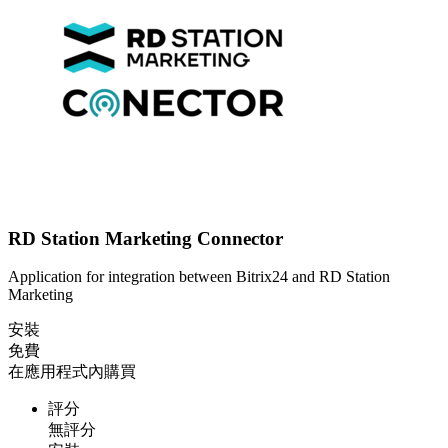
RD Station Marketing Connector
Application for integration between Bitrix24 and RD Station
Marketing
安裝
免費
在應用程式內購買
評分
無評分