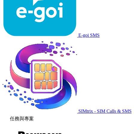
E-goi SMS
SIMtrix - SIM Calls & SMS
任務與專案