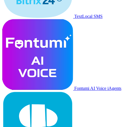
TextLocal SMS
Fontumi AI Voice iAgents