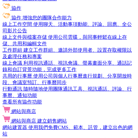
協作
協作
增強您的團隊合作能力
線上工作空間
使用聊天、活動事項動能、評論、回應、全公
司影片公告
線上文件與檔案存儲
使用公司雲碟，與同事輕鬆在線上存
儲、共用和編輯文件
工作群組
建立工作群組、邀請外部使用者、設置存取權限以
及處理任務和專案
線上會議
利用視訊通話、視訊會議、螢幕畫面分享、通話記
錄和自訂背景功能，完成更多工作
共用的行事曆
使用公司與個人行事曆進行規劃、分享開放時
段、會議室預訂、行事曆同步
行動通訊
隨時隨地使用團隊通訊工具、視訊通話、評論、行
事曆、通知功能
查看所有協作功能
網站與商店
網站與商店
建立銷售網站
網站建置器
使用我們免費CMS、範本、託管，建立出色的網
站