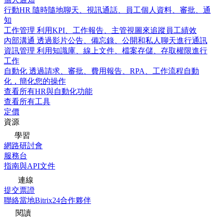
行動HR
隨時隨地聊天、視訊通話、員工個人資料、審批、通
知
工作管理
利用KPI、工作報告、主管視圖來追蹤員工績效
內部溝通
透過影片公告、備忘錄、公開和私人聊天進行通訊
資訊管理
利用知識庫、線上文件、檔案存儲、存取權限進行
工作
自動化
透過請求、審批、費用報告、RPA、工作流程自動
化，簡化您的操作
查看所有HR與自動化功能
查看所有工具
定價
資源
學習
網路研討會
服務台
指南與API文件
連線
提交票證
聯絡當地Bitrix24合作夥伴
閱讀