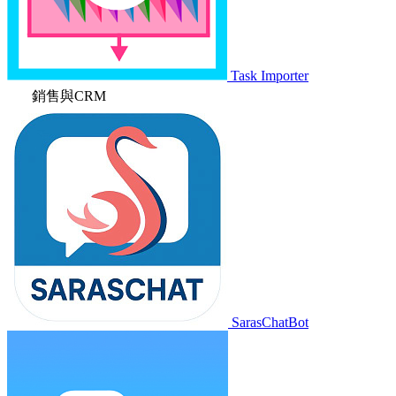
Task Importer
銷售與CRM
SarasChatBot