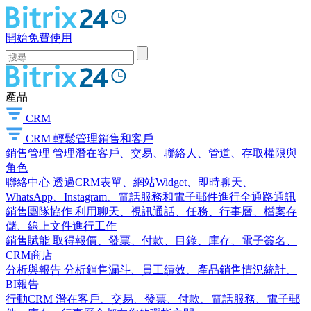
開始免費使用
產品
CRM
CRM
輕鬆管理銷售和客戶
銷售管理
管理潛在客戶、交易、聯絡人、管道、存取權限與
角色
聯絡中心
透過CRM表單、網站Widget、即時聊天、
WhatsApp、Instagram、電話服務和電子郵件進行全通路通訊
銷售團隊協作
利用聊天、視訊通話、任務、行事曆、檔案存
儲、線上文件進行工作
銷售賦能
取得報價、發票、付款、目錄、庫存、電子簽名、
CRM商店
分析與報告
分析銷售漏斗、員工績效、產品銷售情況統計、
BI報告
行動CRM
潛在客戶、交易、發票、付款、電話服務、電子郵