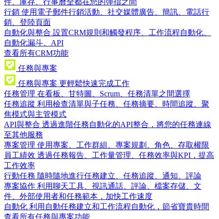
件、庫存、行事曆全都在您的彈指之間
行銷
使用電子郵件行銷活動、社交媒體廣告、簡訊、電話行
銷、登陸頁面
自動化與整合
設置CRM規則和觸發程序、工作流程自動化、
自動化漏斗、API
查看所有CRM功能
任務與專案
任務與專案
更輕鬆快速完成工作
任務管理
在看板、甘特圖、Scrum、任務清單之間選擇
任務追蹤
利用檢查清單與子任務、任務摘要、時間追蹤、聚
焦模式與主管模式
API與整合
透過進階任務自動化的API整合，將您的任務連線
至其他服務
專案管理
使用專案、工作群組、專案規劃、角色、存取權限
員工績效
透過任務報告、工作量管理、任務效率與KPI，提高
工作效率
行動任務
隨時隨地進行任務建立、任務追蹤、通知、評論
專案協作
利用聊天工具、視訊通話、評論、檔案存儲、文
件、外部使用者和任務範本，加快工作速度
自動化
利用自動任務建立和工作流程自動化，節省寶貴時間
查看所有任務與專案功能