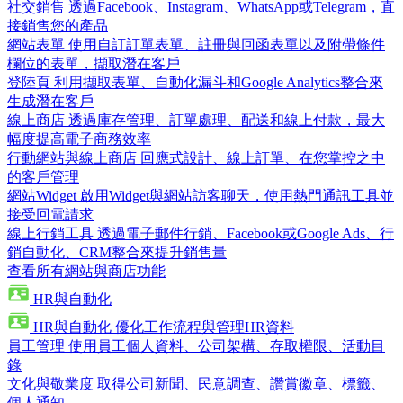
社交銷售
透過Facebook、Instagram、WhatsApp或Telegram，直
接銷售您的產品
網站表單
使用自訂訂單表單、註冊與回函表單以及附帶條件
欄位的表單，擷取潛在客戶
登陸頁
利用擷取表單、自動化漏斗和Google Analytics整合來
生成潛在客戶
線上商店
透過庫存管理、訂單處理、配送和線上付款，最大
幅度提高電子商務效率
行動網站與線上商店
回應式設計、線上訂單、在您掌控之中
的客戶管理
網站Widget
啟用Widget與網站訪客聊天，使用熱門通訊工具並
接受回電請求
線上行銷工具
透過電子郵件行銷、Facebook或Google Ads、行
銷自動化、CRM整合來提升銷售量
查看所有網站與商店功能
HR與自動化
HR與自動化
優化工作流程與管理HR資料
員工管理
使用員工個人資料、公司架構、存取權限、活動目
錄
文化與敬業度
取得公司新聞、民意調查、讚賞徽章、標籤、
個人通知