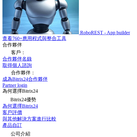
RoboREST - App builder
查看760+應用程式與整合工具
合作夥伴
客戶：
合作夥伴名錄
取得個人諮詢
合作夥伴：
成為Bitrix24合作夥伴
Partner login
為何選擇Bitrix24
Bitrix24優勢
為何選擇Bitrix24
客戶評價
與其他解決方案進行比較
產品自訂
公司介紹