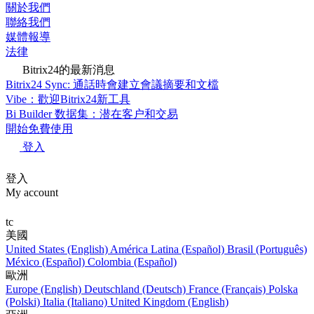
關於我們
聯絡我們
媒體報導
法律
Bitrix24的最新消息
Bitrix24 Sync: 通話時會建立會議摘要和文檔
Vibe：歡迎Bitrix24新工具
Bi Builder 数据集：潜在客户和交易
開始免費使用
登入
登入
My account
tc
美國
United States (English)
América Latina (Español)
Brasil (Português)
México (Español)
Colombia (Español)
歐洲
Europe (English)
Deutschland (Deutsch)
France (Français)
Polska
(Polski)
Italia (Italiano)
United Kingdom (English)