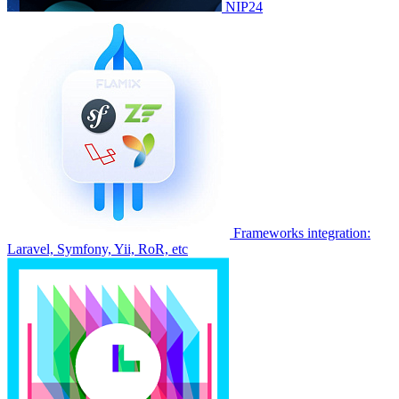
NIP24
Frameworks integration:
Laravel, Symfony, Yii, RoR, etc