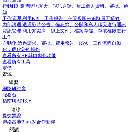
行動HR
隨時隨地聊天、視訊通話、員工個人資料、審批、通
知
工作管理
利用KPI、工作報告、主管視圖來追蹤員工績效
內部溝通
透過影片公告、備忘錄、公開和私人聊天進行通訊
資訊管理
利用知識庫、線上文件、檔案存儲、存取權限進行
工作
自動化
透過請求、審批、費用報告、RPA、工作流程自動
化，簡化您的操作
查看所有HR與自動化功能
查看所有工具
定價
資源
學習
網路研討會
服務台
指南與API文件
連線
提交票證
聯絡當地Bitrix24合作夥伴
閱讀