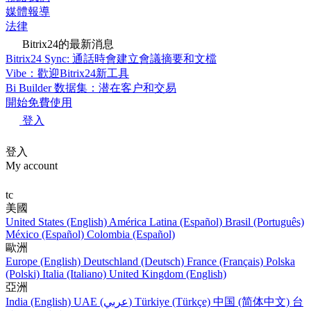
媒體報導
法律
Bitrix24的最新消息
Bitrix24 Sync: 通話時會建立會議摘要和文檔
Vibe：歡迎Bitrix24新工具
Bi Builder 数据集：潜在客户和交易
開始免費使用
登入
登入
My account
tc
美國
United States (English)
América Latina (Español)
Brasil (Português)
México (Español)
Colombia (Español)
歐洲
Europe (English)
Deutschland (Deutsch)
France (Français)
Polska
(Polski)
Italia (Italiano)
United Kingdom (English)
亞洲
India (English)
UAE (عربي)
Türkiye (Türkçe)
中国 (简体中文)
台