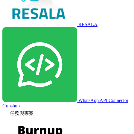
RESALA
WhatsApp API Connector
Gupshup
任務與專案