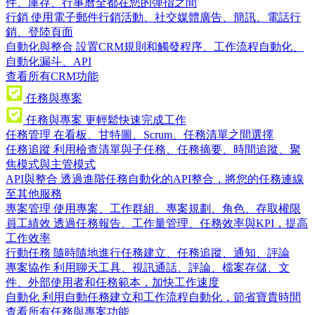
件、庫存、行事曆全都在您的彈指之間
行銷
使用電子郵件行銷活動、社交媒體廣告、簡訊、電話行
銷、登陸頁面
自動化與整合
設置CRM規則和觸發程序、工作流程自動化、
自動化漏斗、API
查看所有CRM功能
任務與專案
任務與專案
更輕鬆快速完成工作
任務管理
在看板、甘特圖、Scrum、任務清單之間選擇
任務追蹤
利用檢查清單與子任務、任務摘要、時間追蹤、聚
焦模式與主管模式
API與整合
透過進階任務自動化的API整合，將您的任務連線
至其他服務
專案管理
使用專案、工作群組、專案規劃、角色、存取權限
員工績效
透過任務報告、工作量管理、任務效率與KPI，提高
工作效率
行動任務
隨時隨地進行任務建立、任務追蹤、通知、評論
專案協作
利用聊天工具、視訊通話、評論、檔案存儲、文
件、外部使用者和任務範本，加快工作速度
自動化
利用自動任務建立和工作流程自動化，節省寶貴時間
查看所有任務與專案功能