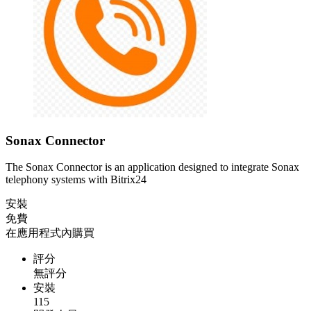
Sonax Connector
The Sonax Connector is an application designed to integrate Sonax
telephony systems with Bitrix24
安裝
免費
在應用程式內購買
評分
無評分
安裝
115