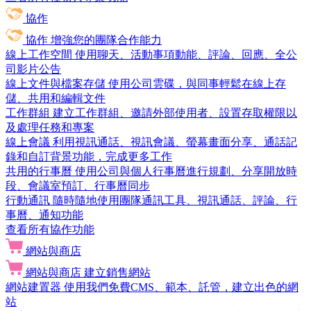
協作
協作
增強您的團隊合作能力
線上工作空間
使用聊天、活動事項動能、評論、回應、全公
司影片公告
線上文件與檔案存儲
使用公司雲碟，與同事輕鬆在線上存
儲、共用和編輯文件
工作群組
建立工作群組、邀請外部使用者、設置存取權限以
及處理任務和專案
線上會議
利用視訊通話、視訊會議、螢幕畫面分享、通話記
錄和自訂背景功能，完成更多工作
共用的行事曆
使用公司與個人行事曆進行規劃、分享開放時
段、會議室預訂、行事曆同步
行動通訊
隨時隨地使用團隊通訊工具、視訊通話、評論、行
事曆、通知功能
查看所有協作功能
網站與商店
網站與商店
建立銷售網站
網站建置器
使用我們免費CMS、範本、託管，建立出色的網
站