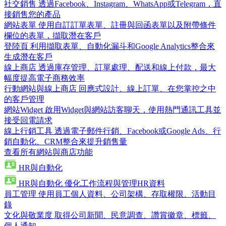
社交銷售
透過Facebook、Instagram、WhatsApp或Telegram，直
接銷售您的產品
網站表單
使用自訂訂單表單、註冊與回函表單以及附帶條件
欄位的表單，擷取潛在客戶
登陸頁
利用擷取表單、自動化漏斗和Google Analytics整合來
生成潛在客戶
線上商店
透過庫存管理、訂單處理、配送和線上付款，最大
幅度提高電子商務效率
行動網站與線上商店
回應式設計、線上訂單、在您掌控之中
的客戶管理
網站Widget
啟用Widget與網站訪客聊天，使用熱門通訊工具並
接受回電請求
線上行銷工具
透過電子郵件行銷、Facebook或Google Ads、行
銷自動化、CRM整合來提升銷售量
查看所有網站與商店功能
HR與自動化
HR與自動化
優化工作流程與管理HR資料
員工管理
使用員工個人資料、公司架構、存取權限、活動目
錄
文化與敬業度
取得公司新聞、民意調查、讚賞徽章、標籤、
個人通知