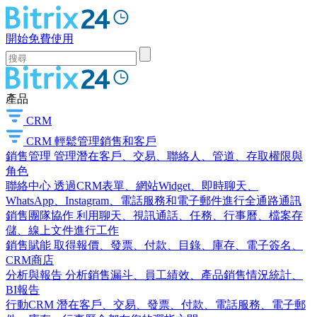
開始免費使用
產品
CRM
CRM
輕鬆管理銷售和客戶
銷售管理
管理潛在客戶、交易、聯絡人、管道、存取權限與
角色
聯絡中心
透過CRM表單、網站Widget、即時聊天、
WhatsApp、Instagram、電話服務和電子郵件進行全通路通訊
銷售團隊協作
利用聊天、視訊通話、任務、行事曆、檔案存
儲、線上文件進行工作
銷售賦能
取得報價、發票、付款、目錄、庫存、電子簽名、
CRM商店
分析與報告
分析銷售漏斗、員工績效、產品銷售情況統計、
BI報告
行動CRM
潛在客戶、交易、發票、付款、電話服務、電子郵