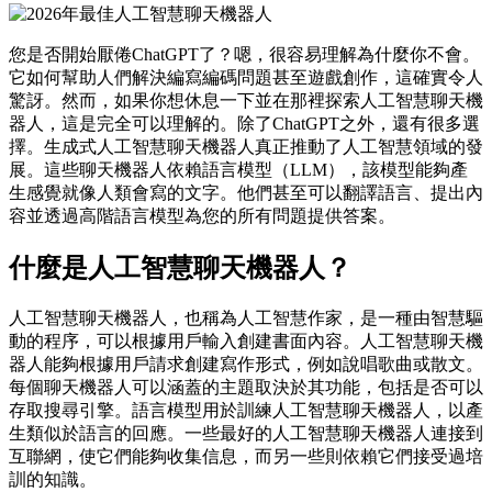
您是否開始厭倦ChatGPT了？嗯，很容易理解為什麼你不會。
它如何幫助人們解決編寫編碼問題甚至遊戲創作，這確實令人
驚訝。然而，如果你想休息一下並在那裡探索人工智慧聊天機
器人，這是完全可以理解的。除了ChatGPT之外，還有很多選
擇。生成式人工智慧聊天機器人真正推動了人工智慧領域的發
展。這些聊天機器人依賴語言模型（LLM），該模型能夠產
生感覺就像人類會寫的文字。他們甚至可以翻譯語言、提出內
容並透過高階語言模型為您的所有問題提供答案。
什麼是人工智慧聊天機器人？
人工智慧聊天機器人，也稱為人工智慧作家，是一種由智慧驅
動的程序，可以根據用戶輸入創建書面內容。人工智慧聊天機
器人能夠根據用戶請求創建寫作形式，例如說唱歌曲或散文。
每個聊天機器人可以涵蓋的主題取決於其功能，包括是否可以
存取搜尋引擎。語言模型用於訓練人工智慧聊天機器人，以產
生類似於語言的回應。一些最好的人工智慧聊天機器人連接到
互聯網，使它們能夠收集信息，而另一些則依賴它們接受過培
訓的知識。