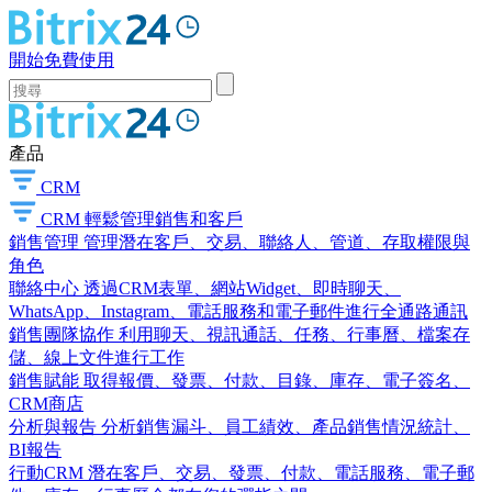
開始免費使用
產品
CRM
CRM
輕鬆管理銷售和客戶
銷售管理
管理潛在客戶、交易、聯絡人、管道、存取權限與
角色
聯絡中心
透過CRM表單、網站Widget、即時聊天、
WhatsApp、Instagram、電話服務和電子郵件進行全通路通訊
銷售團隊協作
利用聊天、視訊通話、任務、行事曆、檔案存
儲、線上文件進行工作
銷售賦能
取得報價、發票、付款、目錄、庫存、電子簽名、
CRM商店
分析與報告
分析銷售漏斗、員工績效、產品銷售情況統計、
BI報告
行動CRM
潛在客戶、交易、發票、付款、電話服務、電子郵