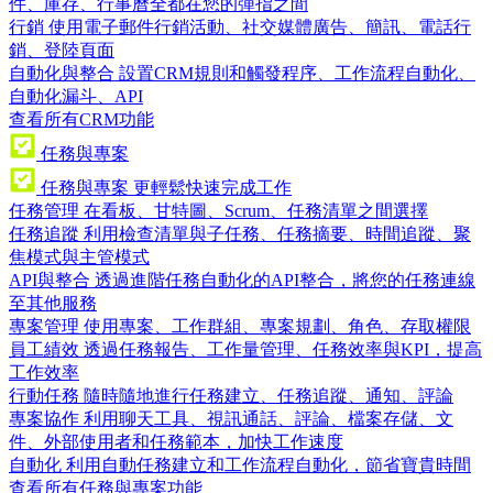
件、庫存、行事曆全都在您的彈指之間
行銷
使用電子郵件行銷活動、社交媒體廣告、簡訊、電話行
銷、登陸頁面
自動化與整合
設置CRM規則和觸發程序、工作流程自動化、
自動化漏斗、API
查看所有CRM功能
任務與專案
任務與專案
更輕鬆快速完成工作
任務管理
在看板、甘特圖、Scrum、任務清單之間選擇
任務追蹤
利用檢查清單與子任務、任務摘要、時間追蹤、聚
焦模式與主管模式
API與整合
透過進階任務自動化的API整合，將您的任務連線
至其他服務
專案管理
使用專案、工作群組、專案規劃、角色、存取權限
員工績效
透過任務報告、工作量管理、任務效率與KPI，提高
工作效率
行動任務
隨時隨地進行任務建立、任務追蹤、通知、評論
專案協作
利用聊天工具、視訊通話、評論、檔案存儲、文
件、外部使用者和任務範本，加快工作速度
自動化
利用自動任務建立和工作流程自動化，節省寶貴時間
查看所有任務與專案功能