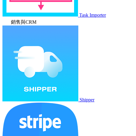
Task Importer
銷售與CRM
Shipper