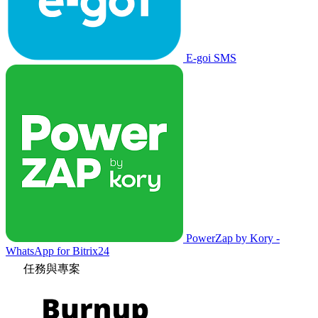
E-goi SMS
PowerZap by Kory -
WhatsApp for Bitrix24
任務與專案