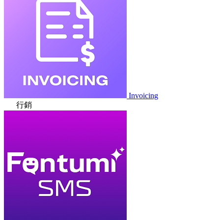
Invoicing
行銷