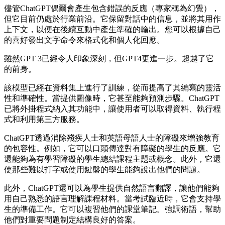
儘管ChatGPT偶爾會產生包含錯誤的反應（專家稱為幻覺），
但它目前仍處於行業前沿。它保留對話中的信息，並將其用作
上下文，以便在後續互動中產生準確的輸出。您可以根據自己
的喜好發出文字命令來格式化和個人化回應。
雖然GPT 3已經令人印象深刻，但GPT4更進一步。超越了它
的前身。
該模型已經在資料集上進行了訓練，從而提高了其編寫的靈活
性和準確性。當提供圖像時，它甚至能夠預測步驟。ChatGPT
已將外掛程式納入其功能中，讓使用者可以取得資料、執行程
式和利用第三方服務。
ChatGPT透過消除殘疾人士和英語母語人士的障礙來增強教育
的包容性。例如，它可以口頭傳達對有障礙的學生的反應。它
還能夠為有學習障礙的學生總結課程主題或概念。此外，它還
使那些難以打字或使用鍵盤的學生能夠說出他們的問題。
此外，ChatGPT還可以為學生提供自然語言翻譯，讓他們能夠
用自己熟悉的語言理解課程材料。當考試臨近時，它會支持學
生的準備工作。它可以複習他們的課堂筆記。強調術語，幫助
他們對重要問題制定結構良好的答案。