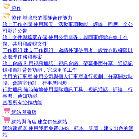
協作
協作
增強您的團隊合作能力
線上工作空間
使用聊天、活動事項動能、評論、回應、全公
司影片公告
線上文件與檔案存儲
使用公司雲碟，與同事輕鬆在線上存
儲、共用和編輯文件
工作群組
建立工作群組、邀請外部使用者、設置存取權限以
及處理任務和專案
線上會議
利用視訊通話、視訊會議、螢幕畫面分享、通話記
錄和自訂背景功能，完成更多工作
共用的行事曆
使用公司與個人行事曆進行規劃、分享開放時
段、會議室預訂、行事曆同步
行動通訊
隨時隨地使用團隊通訊工具、視訊通話、評論、行
事曆、通知功能
查看所有協作功能
網站與商店
網站與商店
建立銷售網站
網站建置器
使用我們免費CMS、範本、託管，建立出色的網
站