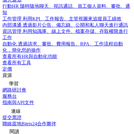
行動HR
隨時隨地聊天、視訊通話、員工個人資料、審批、通
知
工作管理
利用KPI、工作報告、主管視圖來追蹤員工績效
內部溝通
透過影片公告、備忘錄、公開和私人聊天進行通訊
資訊管理
利用知識庫、線上文件、檔案存儲、存取權限進行
工作
自動化
透過請求、審批、費用報告、RPA、工作流程自動
化，簡化您的操作
查看所有HR與自動化功能
查看所有工具
定價
資源
學習
網路研討會
服務台
指南與API文件
連線
提交票證
聯絡當地Bitrix24合作夥伴
閱讀