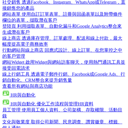
社交銷售
透過Facebook、Instagram、WhatsApp或Telegram，直
接銷售您的產品
網站表單
使用自訂訂單表單、註冊與回函表單以及附帶條件
欄位的表單，擷取潛在客戶
登陸頁
利用擷取表單、自動化漏斗和Google Analytics整合來
生成潛在客戶
線上商店
透過庫存管理、訂單處理、配送和線上付款，最大
幅度提高電子商務效率
行動網站與線上商店
回應式設計、線上訂單、在您掌控之中
的客戶管理
網站Widget
啟用Widget與網站訪客聊天，使用熱門通訊工具並
接受回電請求
線上行銷工具
透過電子郵件行銷、Facebook或Google Ads、行
銷自動化、CRM整合來提升銷售量
查看所有網站與商店功能
HR與自動化
HR與自動化
優化工作流程與管理HR資料
員工管理
使用員工個人資料、公司架構、存取權限、活動目
錄
文化與敬業度
取得公司新聞、民意調查、讚賞徽章、標籤、
個人通知