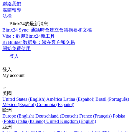
聯絡我們
媒體報導
法律
Bitrix24的最新消息
Bitrix24 Sync: 通話時會建立會議摘要和文檔
Vibe：歡迎Bitrix24新工具
Bi Builder 数据集：潜在客户和交易
開始免費使用
登入
登入
My account
tc
美國
United States (English)
América Latina (Español)
Brasil (Português)
México (Español)
Colombia (Español)
歐洲
Europe (English)
Deutschland (Deutsch)
France (Français)
Polska
(Polski)
Italia (Italiano)
United Kingdom (English)
亞洲