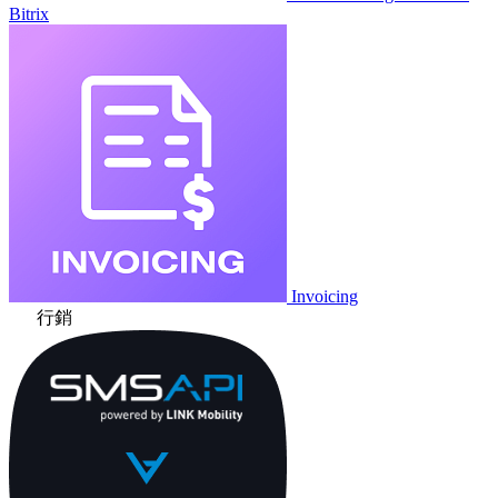
Bitrix
Invoicing
行銷