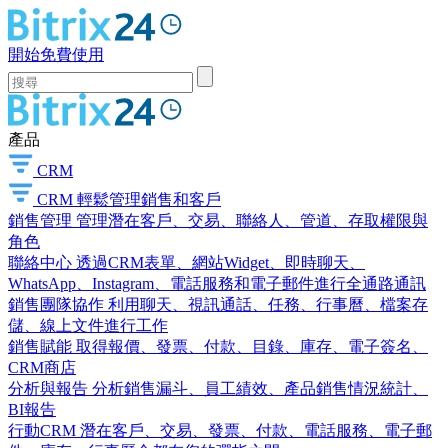
開始免費使用
產品
CRM
CRM
輕鬆管理銷售和客戶
銷售管理
管理潛在客戶、交易、聯絡人、管道、存取權限與
角色
聯絡中心
透過CRM表單、網站Widget、即時聊天、
WhatsApp、Instagram、電話服務和電子郵件進行全通路通訊
銷售團隊協作
利用聊天、視訊通話、任務、行事曆、檔案存
儲、線上文件進行工作
銷售賦能
取得報價、發票、付款、目錄、庫存、電子簽名、
CRM商店
分析與報告
分析銷售漏斗、員工績效、產品銷售情況統計、
BI報告
行動CRM
潛在客戶、交易、發票、付款、電話服務、電子郵