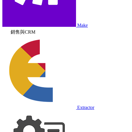
Make
銷售與CRM
Extractor