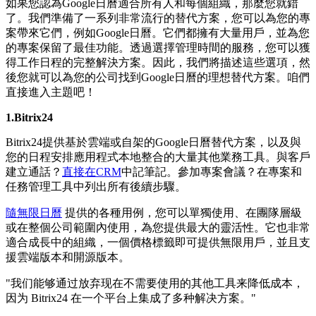
如果您認為Google日曆適合所有人和每個組織，那麼您就錯
了。我們準備了一系列非常流行的替代方案，您可以為您的專
案帶來它們，例如Google日曆。它們都擁有大量用戶，並為您
的專案保留了最佳功能。透過選擇管理時間的服務，您可以獲
得工作日程的完整解決方案。因此，我們將描述這些選項，然
後您就可以為您的公司找到Google日曆的理想替代方案。咱們
直接進入主題吧！
1.Bitrix24
Bitrix24提供基於雲端或自架的Google日曆替代方案，以及與
您的日程安排應用程式本地整合的大量其他業務工具。與客戶
建立通話？
直接在CRM
中記筆記。參加專案會議？在專案和
任務管理工具中列出所有後續步驟。
隨無限日曆
提供的各種用例，您可以單獨使用、在團隊層級
或在整個公司範圍內使用，為您提供最大的靈活性。它也非常
適合成長中的組織，一個價格標籤即可提供無限用戶，並且支
援雲端版本和開源版本。
"我们能够通过放弃现在不需要使用的其他工具来降低成本，
因为 Bitrix24 在一个平台上集成了多种解决方案。"