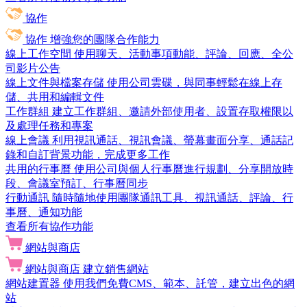
協作
協作
增強您的團隊合作能力
線上工作空間
使用聊天、活動事項動能、評論、回應、全公
司影片公告
線上文件與檔案存儲
使用公司雲碟，與同事輕鬆在線上存
儲、共用和編輯文件
工作群組
建立工作群組、邀請外部使用者、設置存取權限以
及處理任務和專案
線上會議
利用視訊通話、視訊會議、螢幕畫面分享、通話記
錄和自訂背景功能，完成更多工作
共用的行事曆
使用公司與個人行事曆進行規劃、分享開放時
段、會議室預訂、行事曆同步
行動通訊
隨時隨地使用團隊通訊工具、視訊通話、評論、行
事曆、通知功能
查看所有協作功能
網站與商店
網站與商店
建立銷售網站
網站建置器
使用我們免費CMS、範本、託管，建立出色的網
站