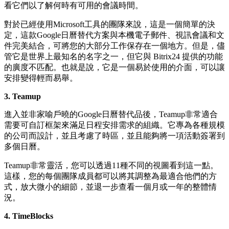
看它們以了解何時有可用的會議時間。
對於已經使用Microsoft工具的團隊來說，這是一個簡單的決
定，這款Google日曆替代方案與本機電子郵件、視訊會議和文
件完美結合，可將您的大部分工作保存在一個地方。但是，儘
管它是世界上最知名的名字之一，但它與 Bitrix24 提供的功能
的廣度不匹配。也就是說，它是一個易於使用的介面，可以讓
安排變得輕而易舉。
3. Teamup
進入並非家喻戶曉的Google日曆替代品後，Teamup非常適合
需要可自訂框架來滿足日程安排需求的組織。它專為各種規模
的公司而設計，並且考慮了時區，並且能夠將一項活動簽署到
多個日曆。
Teamup非常靈活，您可以透過11種不同的視圖看到這一點。
這樣，您的每個團隊成員都可以將其調整為最適合他們的方
式，放大微小的細節，並退一步查看一個月或一年的整體情
況。
4.
TimeBlocks