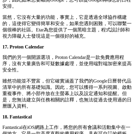
安排。
當然，它沒有大量的功能，事實上，它是透過全球協作構建
的，這使得它變得簡單和安全，如果您遇到困難，可以聯繫一
個很棒的社區。Etar為您提供了一個黑暗主題，程式設計師和
視力障礙人士發現這是一個很好的補充。
17. Proton Calendar
我們的另一個開源選項，Proton Calendar是一款免費應用程
序，沒有大量廣告和可疑數據處理，並使用端對端加密來提高
安全性。
雖然功能並不豐富，但它確實涵蓋了我們的Google日曆替代品
清單中的所有基礎知識。因此，您可以獲得一系列視圖、啟動
重複事件、將小部件放在主螢幕上以及設定通知和提醒。但
是，您無法建立與任務相關的註釋，也無法從過去使用過的日
曆匯入資料。
18. Fantastical
Fantastical在iOS網路上工作，將您的所有會議和活動集中在一
個地方。它是一款高度直觀的應用程序，具有可自訂的模板，