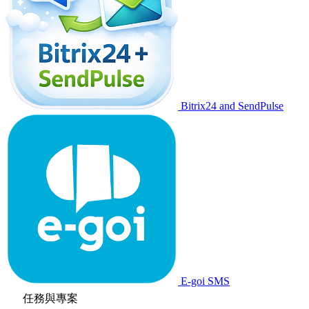
Bitrix24 and SendPulse
E-goi SMS
任務與專案