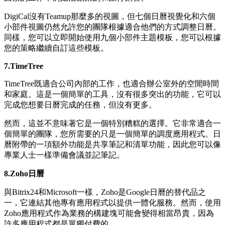
DigiCal沒有Teamup那麼多的視圖，但七個日曆視覺化和六個
小部件視圖仍然允許您的團隊根據適合他們的方式調整日曆。
同樣，您可以立即開始使用九個小部件主題模板，您可以根據
您的策略繼續自訂這些模板。
7.TimeTree
TimeTree既適合公司內部的工作，也適合辦公室外的空閒時間
和家庭。這是一個簡單的工具，沒有很多突出的功能，它可以
完成您想要日曆完成的任務，但沒有更多。
然而，這並不意味著它是一個特別糟糕的選擇。它非常適合一
個簡單的團隊，您所需要的只是一個簡單的調度應用程式。日
曆附帶的一項額外功能是共享筆記和清單功能，因此您可以像
專業人士一樣準備會議並記筆記。
8.Zoho日曆
與Bitrix24和Microsoft一樣，Zoho是Google日曆的替代品之
一，它連結其他專有應用程式以提供一體化服務。然而，使用
Zoho應用程式作為業務的構建塊可能會變得相當昂貴，因為
許多應用程式都是單獨付費的。