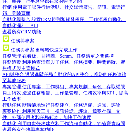
件、庫存、行事曆全都在您的彈指之間
行銷
使用電子郵件行銷活動、社交媒體廣告、簡訊、電話行
銷、登陸頁面
自動化與整合
設置CRM規則和觸發程序、工作流程自動化、
自動化漏斗、API
查看所有CRM功能
任務與專案
任務與專案
更輕鬆快速完成工作
任務管理
在看板、甘特圖、Scrum、任務清單之間選擇
任務追蹤
利用檢查清單與子任務、任務摘要、時間追蹤、聚
焦模式與主管模式
API與整合
透過進階任務自動化的API整合，將您的任務連線
至其他服務
專案管理
使用專案、工作群組、專案規劃、角色、存取權限
員工績效
透過任務報告、工作量管理、任務效率與KPI，提高
工作效率
行動任務
隨時隨地進行任務建立、任務追蹤、通知、評論
專案協作
利用聊天工具、視訊通話、評論、檔案存儲、文
件、外部使用者和任務範本，加快工作速度
自動化
利用自動任務建立和工作流程自動化，節省寶貴時間
查看所有任務與專案功能