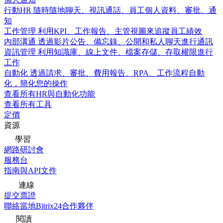
行動HR
隨時隨地聊天、視訊通話、員工個人資料、審批、通
知
工作管理
利用KPI、工作報告、主管視圖來追蹤員工績效
內部溝通
透過影片公告、備忘錄、公開和私人聊天進行通訊
資訊管理
利用知識庫、線上文件、檔案存儲、存取權限進行
工作
自動化
透過請求、審批、費用報告、RPA、工作流程自動
化，簡化您的操作
查看所有HR與自動化功能
查看所有工具
定價
資源
學習
網路研討會
服務台
指南與API文件
連線
提交票證
聯絡當地Bitrix24合作夥伴
閱讀