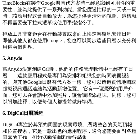
TimeBlocks在製作Google曆替代方案時已經意識到可用性的重
要性，並為此提供了一系列功能。當您度過忙碌的一天或一周
時，該應用程式會自動放大，為您提供更清晰的視圖。這樣就
不再需要去下拉式選單或使用手指指令了。
拖放工具非常適合在行動裝置或桌面上快速輕鬆地安排日程，
即使其他人都在使用Google，您也可以同步這些日曆以充分利
用這兩個世界。
5. Any.do
當Any.do決定創建Cal時，他們的任務管理軟體中已經有了日
曆——這款應用程式是專門為安排和組織您的時間表而設計
的。與其他Google日曆替代方案一樣，您可以透過實體地圖或
虛擬視訊通話連結為活動新增位置。 它有一個漂亮的用戶介
面，您可以在會議中添加照片，讓會議增添趣味。同樣，您可
以附加註釋，以便每個人都提前做好準備。
6. DigiCal日曆議程
DigiCal專注於其預約周圍的現實環境。憑藉整合的天氣預報
和位置搜索，它是一款出色的應用程序，適合您需要面對各種
因素的工作，例如活動策劃和旅行銷售。