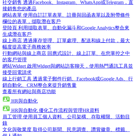
社交銷售
透過Facebook、Instagram、WhatsApp或Telegram，直
接銷售您的產品
網站表單
使用自訂訂單表單、註冊與回函表單以及附帶條件
欄位的表單，擷取潛在客戶
登陸頁
利用擷取表單、自動化漏斗和Google Analytics整合來
生成潛在客戶
線上商店
透過庫存管理、訂單處理、配送和線上付款，最大
幅度提高電子商務效率
行動網站與線上商店
回應式設計、線上訂單、在您掌控之中
的客戶管理
網站Widget
啟用Widget與網站訪客聊天，使用熱門通訊工具並
接受回電請求
線上行銷工具
透過電子郵件行銷、Facebook或Google Ads、行
銷自動化、CRM整合來提升銷售量
查看所有網站與商店功能
HR與自動化
HR與自動化
優化工作流程與管理HR資料
員工管理
使用員工個人資料、公司架構、存取權限、活動目
錄
文化與敬業度
取得公司新聞、民意調查、讚賞徽章、標籤、
個人通知