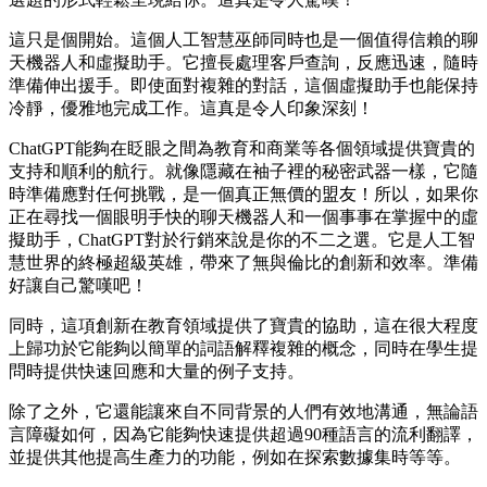
這只是個開始。這個人工智慧巫師同時也是一個值得信賴的聊
天機器人和虛擬助手。它擅長處理客戶查詢，反應迅速，隨時
準備伸出援手。即使面對複雜的對話，這個虛擬助手也能保持
冷靜，優雅地完成工作。這真是令人印象深刻！
ChatGPT能夠在眨眼之間為教育和商業等各個領域提供寶貴的
支持和順利的航行。就像隱藏在袖子裡的秘密武器一樣，它隨
時準備應對任何挑戰，是一個真正無價的盟友！所以，如果你
正在尋找一個眼明手快的聊天機器人和一個事事在掌握中的虛
擬助手，ChatGPT對於行銷來說是你的不二之選。它是人工智
慧世界的終極超級英雄，帶來了無與倫比的創新和效率。準備
好讓自己驚嘆吧！
同時，這項創新在教育領域提供了寶貴的協助，這在很大程度
上歸功於它能夠以簡單的詞語解釋複雜的概念，同時在學生提
問時提供快速回應和大量的例子支持。
除了之外，它還能讓來自不同背景的人們有效地溝通，無論語
言障礙如何，因為它能夠快速提供超過90種語言的流利翻譯，
並提供其他提高生產力的功能，例如在探索數據集時等等。