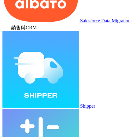
Salesforce Data Migration
銷售與CRM
Shipper