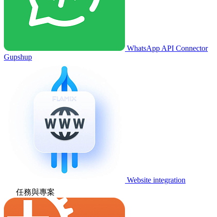
WhatsApp API Connector
Gupshup
Website integration
任務與專案