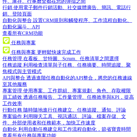
件、庫存、行事曆全都在您的彈指之間
行銷
使用電子郵件行銷活動、社交媒體廣告、簡訊、電話行
銷、登陸頁面
自動化與整合
設置CRM規則和觸發程序、工作流程自動化、
自動化漏斗、API
查看所有CRM功能
任務與專案
任務與專案
更輕鬆快速完成工作
任務管理
在看板、甘特圖、Scrum、任務清單之間選擇
任務追蹤
利用檢查清單與子任務、任務摘要、時間追蹤、聚
焦模式與主管模式
API與整合
透過進階任務自動化的API整合，將您的任務連線
至其他服務
專案管理
使用專案、工作群組、專案規劃、角色、存取權限
員工績效
透過任務報告、工作量管理、任務效率與KPI，提高
工作效率
行動任務
隨時隨地進行任務建立、任務追蹤、通知、評論
專案協作
利用聊天工具、視訊通話、評論、檔案存儲、文
件、外部使用者和任務範本，加快工作速度
自動化
利用自動任務建立和工作流程自動化，節省寶貴時間
查看所有任務與專案功能