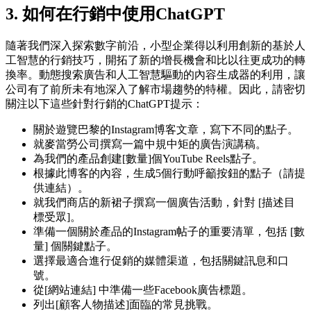
3. 如何在行銷中使用ChatGPT
隨著我們深入探索數字前沿，小型企業得以利用創新的基於人
工智慧的行銷技巧，開拓了新的增長機會和比以往更成功的轉
換率。動態搜索廣告和人工智慧驅動的內容生成器的利用，讓
公司有了前所未有地深入了解市場趨勢的特權。因此，請密切
關注以下這些針對行銷的ChatGPT提示：
關於遊覽巴黎的Instagram博客文章，寫下不同的點子。
就麥當勞公司撰寫一篇中規中矩的廣告演講稿。
為我們的產品創建[數量]個YouTube Reels點子。
根據此博客的內容，生成5個行動呼籲按鈕的點子（請提
供連結）。
就我們商店的新裙子撰寫一個廣告活動，針對 [描述目
標受眾]。
準備一個關於產品的Instagram帖子的重要清單，包括 [數
量] 個關鍵點子。
選擇最適合進行促銷的媒體渠道，包括關鍵訊息和口
號。
從[網站連結] 中準備一些Facebook廣告標題。
列出[顧客人物描述]面臨的常見挑戰。