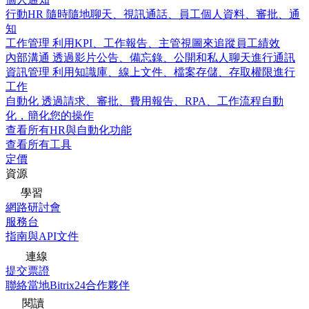
行動HR
隨時隨地聊天、視訊通話、員工個人資料、審批、通
知
工作管理
利用KPI、工作報告、主管視圖來追蹤員工績效
內部溝通
透過影片公告、備忘錄、公開和私人聊天進行通訊
資訊管理
利用知識庫、線上文件、檔案存儲、存取權限進行
工作
自動化
透過請求、審批、費用報告、RPA、工作流程自動
化，簡化您的操作
查看所有HR與自動化功能
查看所有工具
定價
資源
學習
網路研討會
服務台
指南與API文件
連線
提交票證
聯絡當地Bitrix24合作夥伴
閱讀