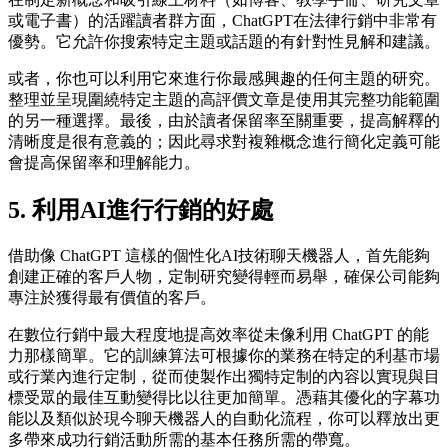
或電子書）的活躍讀者群方面，ChatGPT在法律行銷中非常有
優勢。它允許你搜索特定主題或話題的有針對性見解和建議。
或者，你也可以利用它來進行你最感興趣的任何主題的研究。
整理並呈現圍繞特定主題的高評價文章是使用其完整功能範圍
的另一種選擇。最後，由於讀者保留率至關重要，提高解釋的
清晰度是很有意義的；因此尋求對複雜概念進行簡化定義可能
會提高保留率和理解能力。
5. 利用AI進行行銷的好處
借助像 ChatGPT 這樣的個性化AI技術聊天機器人，首先能夠
創建正確的客戶人物，定制研究變得輕而易舉，確保公司能夠
專注於獲得最有價值的客戶。
在數位行銷中最大程度地提高效率從未像利用 ChatGPT 的能
力那樣簡單。它的訓練算法可根據你的業務在特定的利基市場
或行業內進行定制，從而使製作出獨特定制的內容以實現與目
標受眾的最佳互動變得比以往更加簡單。憑藉其優化的字幕功
能以及類似於現今聊天機器人的自動化流程，你可以釋放出更
多帶來成功行銷活動所需的基本任務所需的帶寬。