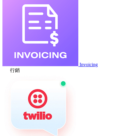
Invoicing
行銷