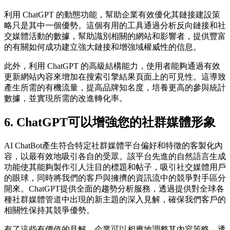
利用 ChatGPT 的動態功能，幫助企業有效優化其鏈接建設策
略只是其中一個優勢。這個有用的工具通過分析反向鏈接和社
交媒體活動的數據，幫助識別相關的網站和影響者，提供豐富
的有關如何成功建立強大鏈接和增強域權威性的信息。
此外，利用 ChatGPT 的高級結構能力，使用者能夠通過有效
更新網站內容來增加在搜索引擎結果頁面上的可見性。這導致
產生所需的有機流量，提高品牌知名度，培養更高的參與統計
數據，並實現所需的改進轉化率。
6. ChatGPT可以增強您的社群媒體形象
AI ChatBot產生符合特定社群媒體平台偏好和特徵的客製化內
容，以最有效地吸引各自的受眾。該平台先進的自然語言生成
功能使其能夠製作引人注目的標題和帖子，吸引社交媒體用戶
的眼球，同時將我們的客戶與擁擠的資訊流中的競爭對手區分
開來。ChatGPT提供全面的趨勢分析服務，透過提供對全球各
種社群媒體管道中出現的新主題的深入見解，確保我們客戶的
相關性保持其競爭優勢。
有了這些有價值的見解，企業可以相應地調整其內容策略，透