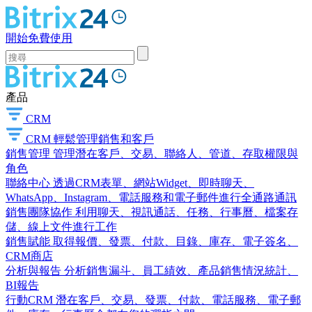
開始免費使用
產品
CRM
CRM
輕鬆管理銷售和客戶
銷售管理
管理潛在客戶、交易、聯絡人、管道、存取權限與
角色
聯絡中心
透過CRM表單、網站Widget、即時聊天、
WhatsApp、Instagram、電話服務和電子郵件進行全通路通訊
銷售團隊協作
利用聊天、視訊通話、任務、行事曆、檔案存
儲、線上文件進行工作
銷售賦能
取得報價、發票、付款、目錄、庫存、電子簽名、
CRM商店
分析與報告
分析銷售漏斗、員工績效、產品銷售情況統計、
BI報告
行動CRM
潛在客戶、交易、發票、付款、電話服務、電子郵