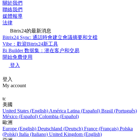
關於我們
聯絡我們
媒體報導
法律
Bitrix24的最新消息
Bitrix24 Sync: 通話時會建立會議摘要和文檔
Vibe：歡迎Bitrix24新工具
Bi Builder 数据集：潜在客户和交易
開始免費使用
登入
登入
My account
tc
美國
United States (English)
América Latina (Español)
Brasil (Português)
México (Español)
Colombia (Español)
歐洲
Europe (English)
Deutschland (Deutsch)
France (Français)
Polska
(Polski)
Italia (Italiano)
United Kingdom (English)