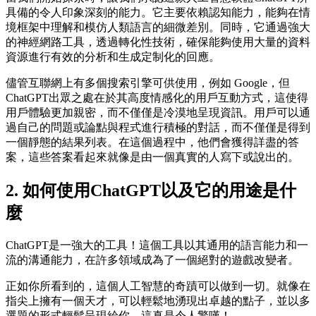
具備的令人印象深刻的能力。它主要依賴認知能力，能夠在情
境框架中理解和模仿人類語言的細微差別。同時，它通過強大
的神經網路工具，透過轉化性技術，確保能夠使用大量的資料
資源進行有效的分析和生成定制化的回應。
儘管互聯網上有多個搜索引擎可供使用，例如 Google，但
ChatGPT出眾之處在於其高度情感化的用戶互動方式，這使得
用戶體驗更加親密，而不僅僅是冷漠地呈現資訊。用戶可以通
過自己的問題或論點與程式進行積極的對話，而不僅僅是得到
一個靜態的結果列表。在這個過程中，他們會獲得詳盡的答
案，這些答案看起來就像是由一個真實的人寫下或說出的。
2. 如何使用ChatGPT以及它的用途是什
麼
ChatGPT是一強大的工具！這個工具以其通用的語言能力和一
流的溝通能力，在許多領域成為了一個絕對的遊戲改變者。
正如你所看到的，這個人工智慧的奇蹟可以做到一切。就像在
指尖上擁有一個天才，可以輕鬆地湧現出卓越的點子，並以多
選題的形式輕鬆呈現給你。這真是令人驚嘆！