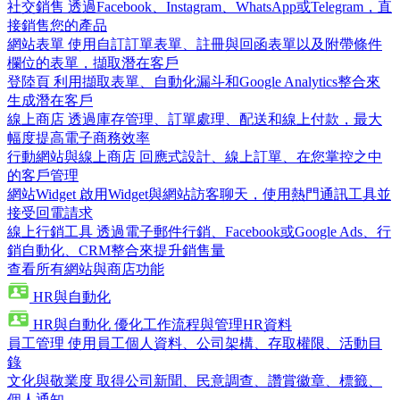
社交銷售
透過Facebook、Instagram、WhatsApp或Telegram，直
接銷售您的產品
網站表單
使用自訂訂單表單、註冊與回函表單以及附帶條件
欄位的表單，擷取潛在客戶
登陸頁
利用擷取表單、自動化漏斗和Google Analytics整合來
生成潛在客戶
線上商店
透過庫存管理、訂單處理、配送和線上付款，最大
幅度提高電子商務效率
行動網站與線上商店
回應式設計、線上訂單、在您掌控之中
的客戶管理
網站Widget
啟用Widget與網站訪客聊天，使用熱門通訊工具並
接受回電請求
線上行銷工具
透過電子郵件行銷、Facebook或Google Ads、行
銷自動化、CRM整合來提升銷售量
查看所有網站與商店功能
HR與自動化
HR與自動化
優化工作流程與管理HR資料
員工管理
使用員工個人資料、公司架構、存取權限、活動目
錄
文化與敬業度
取得公司新聞、民意調查、讚賞徽章、標籤、
個人通知