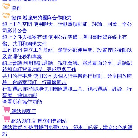
協作
協作
增強您的團隊合作能力
線上工作空間
使用聊天、活動事項動能、評論、回應、全公
司影片公告
線上文件與檔案存儲
使用公司雲碟，與同事輕鬆在線上存
儲、共用和編輯文件
工作群組
建立工作群組、邀請外部使用者、設置存取權限以
及處理任務和專案
線上會議
利用視訊通話、視訊會議、螢幕畫面分享、通話記
錄和自訂背景功能，完成更多工作
共用的行事曆
使用公司與個人行事曆進行規劃、分享開放時
段、會議室預訂、行事曆同步
行動通訊
隨時隨地使用團隊通訊工具、視訊通話、評論、行
事曆、通知功能
查看所有協作功能
網站與商店
網站與商店
建立銷售網站
網站建置器
使用我們免費CMS、範本、託管，建立出色的網
站