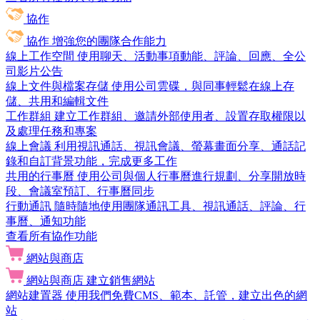
協作
協作
增強您的團隊合作能力
線上工作空間
使用聊天、活動事項動能、評論、回應、全公
司影片公告
線上文件與檔案存儲
使用公司雲碟，與同事輕鬆在線上存
儲、共用和編輯文件
工作群組
建立工作群組、邀請外部使用者、設置存取權限以
及處理任務和專案
線上會議
利用視訊通話、視訊會議、螢幕畫面分享、通話記
錄和自訂背景功能，完成更多工作
共用的行事曆
使用公司與個人行事曆進行規劃、分享開放時
段、會議室預訂、行事曆同步
行動通訊
隨時隨地使用團隊通訊工具、視訊通話、評論、行
事曆、通知功能
查看所有協作功能
網站與商店
網站與商店
建立銷售網站
網站建置器
使用我們免費CMS、範本、託管，建立出色的網
站