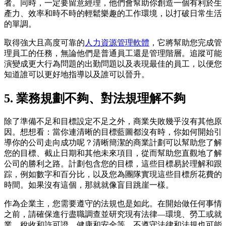
者。同時，一定要留意經理，他們會幫助你創造一個有利於生
產力、效率和時不時的輕鬆樂趣的工作環境，以打破日常生活
的單調。
取得強大且高度可靠的
人力資源管理軟體
，它將幫助您完成管
理員工的任務，無論他們是普通員工還是管理階層。追蹤可能
演變成更大行為問題的出勤問題以及表現最佳的員工，以便您
知道誰可以更好地指導以及誰可以晉升。
5. 業務規劃不夠、對法規理解不夠
除了準備不足和目標設定不足之外，商業失敗幾乎沒有其他原
因。想想看：當你連清晰的目標藍圖都沒有時，你如何開始引
導你的公司走向成功呢？清晰簡潔的商業計劃可以幫助您了解
您的目標、截止日期和其他未來項目，從而幫助您直觀地了解
公司的勝利之路。計劃包含您的目標，這些目標易於理解和跟
踪，例如數字和百分比，以及您為團隊實現這些目標所花費的
時間。如果沒有這個，那就就像盲目跳崖一樣。
作為企業主，您需要遵守的法規也是如此。在開始做任何事情
之前，請確保進行盡職調查並研究現有法律—環境、勞工或就
業、稅收和許可證、健康和安全等。不遵守法律和法規也可能