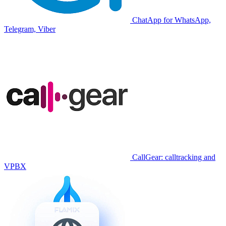
ChatApp for WhatsApp,
Telegram, Viber
CallGear: calltracking and
VPBX