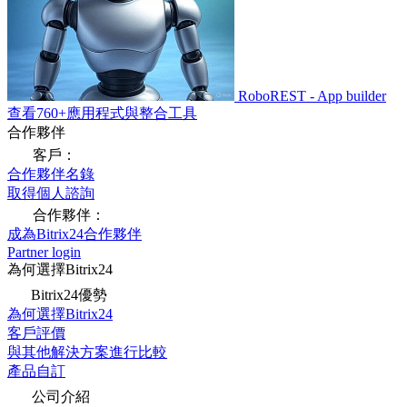
RoboREST - App builder
查看760+應用程式與整合工具
合作夥伴
客戶：
合作夥伴名錄
取得個人諮詢
合作夥伴：
成為Bitrix24合作夥伴
Partner login
為何選擇Bitrix24
Bitrix24優勢
為何選擇Bitrix24
客戶評價
與其他解決方案進行比較
產品自訂
公司介紹