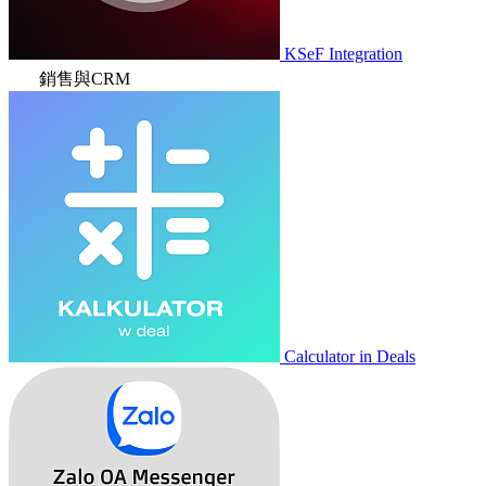
KSeF Integration
銷售與CRM
Calculator in Deals