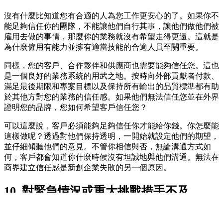
沒有什麼比知道您有合適的人為您工作更安心的了。如果你不
能足夠信任你的團隊，不能讓他們自行其事，讓他們做他們被
雇用去做的事情，那麼你的業務就沒有希望走得更遠。這就是
為什麼僱用有能力並擁有適當技能的合適人員至關重要。
同樣，您的客戶、合作夥伴和供應商也需要能夠信任您。這也
是一個良好的業務系統的用武之地。按時向外部貢獻者付款、
滿足最後期限和專案目標以及保持所有輸出的品質標準都有助
於其他方對您的業務的信任感。如果他們無法信任您並在外界
證明您的品牌，您如何希望客戶信任您？
可以這麼說，客戶必須能夠足夠信任你才能給你錢。你怎麼能
這樣做呢？透過對他們保持透明，一開始就設定他們的期望，
並仔細傾聽他們的意見。不管你相信與否，無論溝通方式如
何，客戶都會知道你什麼時候沒有坦誠地與他們溝通。無法在
商界建立信任感是新創企業失敗的另一個原因。
10. 對緊急情況或重大挑戰措手不及
如果說近年來各種規模的企業領導者和所有者學到了什麼的