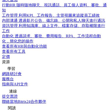
行動HR
隨時隨地聊天、視訊通話、員工個人資料、審批、通
知
工作管理
利用KPI、工作報告、主管視圖來追蹤員工績效
內部溝通
透過影片公告、備忘錄、公開和私人聊天進行通訊
資訊管理
利用知識庫、線上文件、檔案存儲、存取權限進行
工作
自動化
透過請求、審批、費用報告、RPA、工作流程自動
化，簡化您的操作
查看所有HR與自動化功能
查看所有工具
定價
資源
學習
網路研討會
服務台
指南與API文件
連線
提交票證
聯絡當地Bitrix24合作夥伴
閱讀