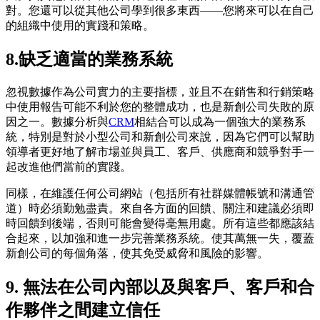
對。您還可以從其他公司學到很多東西——您將來可以在自己
的組織中使用的實踐和策略。
8.缺乏適當的業務系統
忽視數據作為公司實力的主要指標，並且不在銷售和行銷策略
中使用報告可能不利於您的整體成功，也是新創公司失敗的原
因之一。數據分析與
CRM
相結合可以成為一個強大的業務系
統，特別是對於小型公司和新創公司來說，因為它們可以幫助
領導者更好地了解市場並與員工、客戶、供應商和競爭對手一
起改進他們當前的實踐。
同樣，在維護任何公司網站（包括所有社群媒體帳號和溝通管
道）時必須勤勉盡責。來自各方面的回饋、關注和建議必須即
時回饋到後端，否則可能會變得毫無用處。所有這些都應該結
合起來，以加強和進一步完善業務系統。使其萬無一失，覆蓋
新創公司的每個角落，使其免受威脅和風險的影響。
9. 無法在公司內部以及與客戶、客戶和合
作夥伴之間建立信任