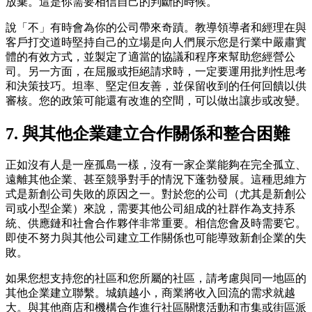
放棄。這是你需要相信自己的判斷的時候。
說「不」有時會為你的公司帶來奇蹟。教導領導者和經理在與
客戶打交道時堅持自己的立場是向人們展示您是行業中嚴肅實
體的有效方式，並製定了適當的協議和程序來幫助您經營公
司。另一方面，在屈服或拒絕請求時，一定要運用批判性思考
和決策技巧。坦率、堅定但友善，並保留收到的任何回饋以供
審核。您的政策可能還有改進的空間，可以做出讓步或改變。
7. 與其他企業建立合作關係和整合困難
正如沒有人是一座孤島一樣，沒有一家企業能夠在完全孤立、
遠離其他企業、甚至競爭對手的情況下蓬勃發展。這種思維方
式是新創公司失敗的原因之一。對於您的公司（尤其是新創公
司或小型企業）來說，需要其他公司組成的社群作為支持系
統、供應鏈和社會合作夥伴非常重要。相信您會及時需要它。
即使不努力與其他公司建立工作關係也可能導致新創企業的失
敗。
如果您想支持您的社區和您所屬的社區，請考慮與同一地區的
其他企業建立聯繫。城鎮越小，商業將收入回流的需求就越
大。與其他商店和機構合作進行社區關懷活動和市集或街區派