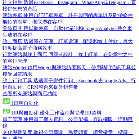
社交銷售
透過Facebook、Instagram、WhatsApp或Telegram，直
接銷售您的產品
網站表單
使用自訂訂單表單、註冊與回函表單以及附帶條件
欄位的表單，擷取潛在客戶
登陸頁
利用擷取表單、自動化漏斗和Google Analytics整合來
生成潛在客戶
線上商店
透過庫存管理、訂單處理、配送和線上付款，最大
幅度提高電子商務效率
行動網站與線上商店
回應式設計、線上訂單、在您掌控之中
的客戶管理
網站Widget
啟用Widget與網站訪客聊天，使用熱門通訊工具並
接受回電請求
線上行銷工具
透過電子郵件行銷、Facebook或Google Ads、行
銷自動化、CRM整合來提升銷售量
查看所有網站與商店功能
HR與自動化
HR與自動化
優化工作流程與管理HR資料
員工管理
使用員工個人資料、公司架構、存取權限、活動目
錄
文化與敬業度
取得公司新聞、民意調查、讚賞徽章、標籤、
個人通知