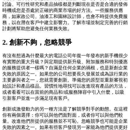
討論、可行性研究和產品抽樣都是判斷現在是否是合適的發佈
時機或您是否處於正確的商業市場的好方法。一些服務供應
商，如家政公司、油漆工和園林設計師，也會不時提供免費服
務，以在潛在客戶中建立影響力。了解市場並制定完善的行銷
計劃將幫助您避免任何業務失敗。
2. 創新不夠，忽略競爭
有沒有想過為什麼最大的電話公司年復一年發布的新手機很少
有實際的重大升級？與定期提供新升級、附加服務和特別優惠
的服務提供者一樣嗎？自滿是任何企業的禍根，也是新創企業
失敗的原因之一。如果您的公司想要長久發展並成為該行業的
主要參與者之一，您就需要創新。準備您的原型並重新審視初
始設計和產品樣品。習慣性地尋找可以改進現有產品的方法，
或者看看可以在當前的商品和/或服務陣容中引入什麼，以吸
引新客戶並進一步滿足現有客戶。
創新或激發動力的另一種方法是了解競爭對手的動態。在這裡
你有兩個選擇：你可以與他們面對面，或者你可以與他們較
量。改進他們所提供的服務並不可恥。忽略競爭也可能是企業
失敗的因素之一。如果有些客戶發現另一家能為他們提供更好