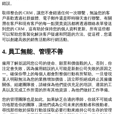
錯誤。
取得整合的 CRM，讓您不會錯過任何一次聯繫，無論您的客
戶喜歡透過社群媒體、電子郵件還是即時聊天進行聯繫。有關
潛在客戶和現有客戶的每一點寶貴資訊都將透過聯絡表單發送
到您的 CRM，這有助於保持您的個人資料更新。所有這些都
可以幫助您客製化解決客戶疑慮和問題的方法。從這裡，您還
可以創建高效的銷售活動和行銷活動。
4. 員工無能、管理不善
僱用了解並認同您公司的使命、願景和價值觀的人。否則，你
注定會失敗，因為僱用錯誤的人可能是新創公司失敗的原因之
一。確保你帶上的每個人都會對整個行動有所幫助。一旦發現
某人明顯無法為您的業務增加價值，請立即拒絕或終止其僱傭
關係。組建團隊後，請確保為他們提供充足的培訓、適當的工
具以及完成工作所需的所有其他資源，為他們做好工作準備。
您的管理團隊也是如此。如果缺乏合適的導師，你就不可能成
功地塑造你的團隊，讓他們成為公司未來的推動者和推動者。
尋找那些敢於採取行動並採取必要行動來維持公司生存的管理