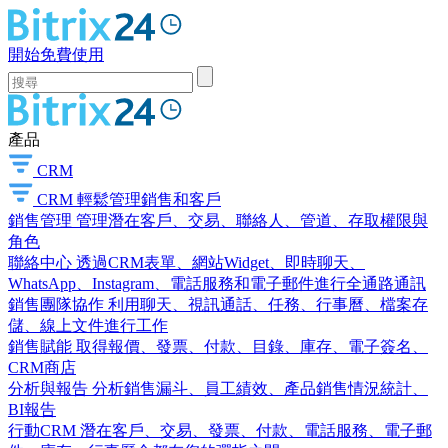
開始免費使用
產品
CRM
CRM
輕鬆管理銷售和客戶
銷售管理
管理潛在客戶、交易、聯絡人、管道、存取權限與
角色
聯絡中心
透過CRM表單、網站Widget、即時聊天、
WhatsApp、Instagram、電話服務和電子郵件進行全通路通訊
銷售團隊協作
利用聊天、視訊通話、任務、行事曆、檔案存
儲、線上文件進行工作
銷售賦能
取得報價、發票、付款、目錄、庫存、電子簽名、
CRM商店
分析與報告
分析銷售漏斗、員工績效、產品銷售情況統計、
BI報告
行動CRM
潛在客戶、交易、發票、付款、電話服務、電子郵