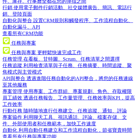
件、庫存、行事曆全都在您的彈指之間
行銷
使用電子郵件行銷活動、社交媒體廣告、簡訊、電話行
銷、登陸頁面
自動化與整合
設置CRM規則和觸發程序、工作流程自動化、
自動化漏斗、API
查看所有CRM功能
任務與專案
任務與專案
更輕鬆快速完成工作
任務管理
在看板、甘特圖、Scrum、任務清單之間選擇
任務追蹤
利用檢查清單與子任務、任務摘要、時間追蹤、聚
焦模式與主管模式
API與整合
透過進階任務自動化的API整合，將您的任務連線
至其他服務
專案管理
使用專案、工作群組、專案規劃、角色、存取權限
員工績效
透過任務報告、工作量管理、任務效率與KPI，提高
工作效率
行動任務
隨時隨地進行任務建立、任務追蹤、通知、評論
專案協作
利用聊天工具、視訊通話、評論、檔案存儲、文
件、外部使用者和任務範本，加快工作速度
自動化
利用自動任務建立和工作流程自動化，節省寶貴時間
查看所有任務與專案功能