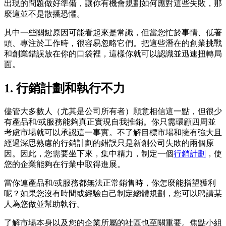
出現的問題做好準備，讓你有機會規劃如何應對這些失敗，那
麼這並不是散播恐懼。
其中一些關鍵原因可能看起來是常識，但當您忙於事情、低著
頭、專注於工作時，很容易忽略它們。把這些潛在的創業挑戰
和創業錯誤放在你的口袋裡，這樣你就可以認識並迅速扭轉局
面。
1. 行銷計劃和執行不力
儘管大多數人（尤其是公司所有者）願意相信這一點，但很少
有產品和/或服務能夠真正實現自我推銷。你只需環顧四周並
考慮市場就可以承認這一事實。不了解目標市場和擁有強大且
經過深思熟慮的行銷計劃的錯誤只是新創公司失敗的兩個原
因。因此，您需要坐下來，集中精力，制定一個
行銷計劃
，使
您的企業能夠在行業中取得進展。
當你連產品和/或服務都無法正常銷售時，你怎麼能指望獲利
呢？如果您沒有時間或經驗自己制定總體規劃，您可以聘請某
人為您做並幫助執行。
了解市場本身以及您的企業所屬的社區也至關重要。焦點小組