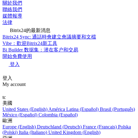
關於我們
聯絡我們
媒體報導
法律
Bitrix24的最新消息
Bitrix24 Sync: 通話時會建立會議摘要和文檔
Vibe：歡迎Bitrix24新工具
Bi Builder 数据集：潜在客户和交易
開始免費使用
登入
登入
My account
tc
美國
United States (English)
América Latina (Español)
Brasil (Português)
México (Español)
Colombia (Español)
歐洲
Europe (English)
Deutschland (Deutsch)
France (Français)
Polska
(Polski)
Italia (Italiano)
United Kingdom (English)