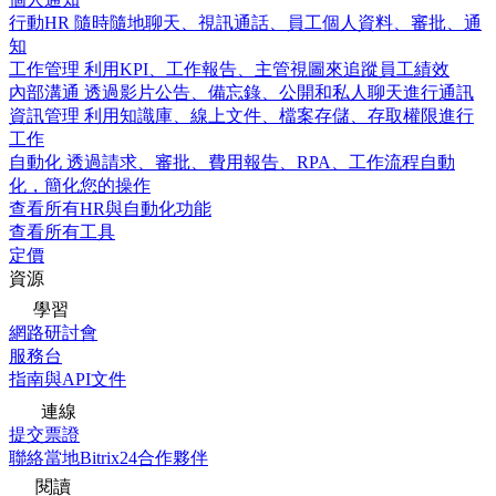
行動HR
隨時隨地聊天、視訊通話、員工個人資料、審批、通
知
工作管理
利用KPI、工作報告、主管視圖來追蹤員工績效
內部溝通
透過影片公告、備忘錄、公開和私人聊天進行通訊
資訊管理
利用知識庫、線上文件、檔案存儲、存取權限進行
工作
自動化
透過請求、審批、費用報告、RPA、工作流程自動
化，簡化您的操作
查看所有HR與自動化功能
查看所有工具
定價
資源
學習
網路研討會
服務台
指南與API文件
連線
提交票證
聯絡當地Bitrix24合作夥伴
閱讀