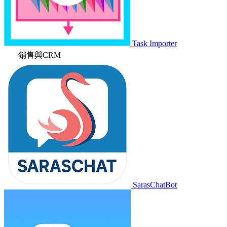
Task Importer
銷售與CRM
SarasChatBot