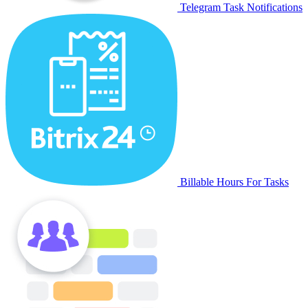
Telegram Task Notifications
Billable Hours For Tasks