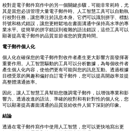
校對是電子郵件寫作中的另一個關鍵步驟，可能非常耗時，尤
其是當您必須管理大量電子郵件時。人工智慧工具可以自動執
行校對任務，讓您專注於訊息本身。它們可以識別拼字、標點
符號和格式錯誤，讓您更輕鬆地在書面溝通中保持高水準的專
業水平。從簡單的拼字錯誤到複雜的語法錯誤，這些工具可以
顯著提高電子郵件的品質並節省您的寶貴時間。
電子郵件個人化
個人化在確保您的電子郵件對收件者產生更大影響方面發揮著
重要作用。人工智慧驅動的工具可以分析數據，為每個收件者
產生個人化內容，使他們更有可能與您的訊息互動。透過根據
目標受眾的興趣和偏好自訂電子郵件，您可以提高開啟率並提
高整體溝通效率。
因此，讓人工智慧工具幫助您微調電子郵件，以增強專業和影
響力。透過改進的語法、準確的校對和有針對性的個人化，您
可以顯著提高書面溝通的品質並給收件人留下深刻的印象。
結論
透過在電子郵件寫作中使用人工智慧，您可以更快地寫出更