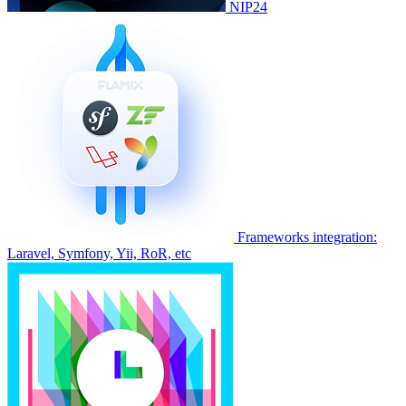
NIP24
Frameworks integration:
Laravel, Symfony, Yii, RoR, etc