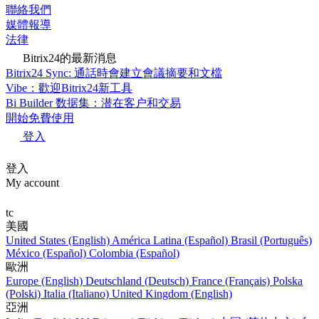
聯絡我們
媒體報導
法律
Bitrix24的最新消息
Bitrix24 Sync: 通話時會建立會議摘要和文檔
Vibe：歡迎Bitrix24新工具
Bi Builder 数据集：潜在客户和交易
開始免費使用
登入
登入
My account
tc
美國
United States (English)
América Latina (Español)
Brasil (Português)
México (Español)
Colombia (Español)
歐洲
Europe (English)
Deutschland (Deutsch)
France (Français)
Polska
(Polski)
Italia (Italiano)
United Kingdom (English)
亞洲