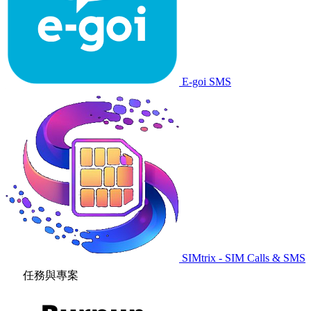
E-goi SMS
SIMtrix - SIM Calls & SMS
任務與專案