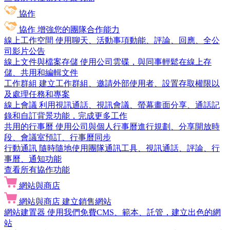
協作
協作
增強您的團隊合作能力
線上工作空間
使用聊天、活動事項動能、評論、回應、全公
司影片公告
線上文件與檔案存儲
使用公司雲碟，與同事輕鬆在線上存
儲、共用和編輯文件
工作群組
建立工作群組、邀請外部使用者、設置存取權限以
及處理任務和專案
線上會議
利用視訊通話、視訊會議、螢幕畫面分享、通話記
錄和自訂背景功能，完成更多工作
共用的行事曆
使用公司與個人行事曆進行規劃、分享開放時
段、會議室預訂、行事曆同步
行動通訊
隨時隨地使用團隊通訊工具、視訊通話、評論、行
事曆、通知功能
查看所有協作功能
網站與商店
網站與商店
建立銷售網站
網站建置器
使用我們免費CMS、範本、託管，建立出色的網
站