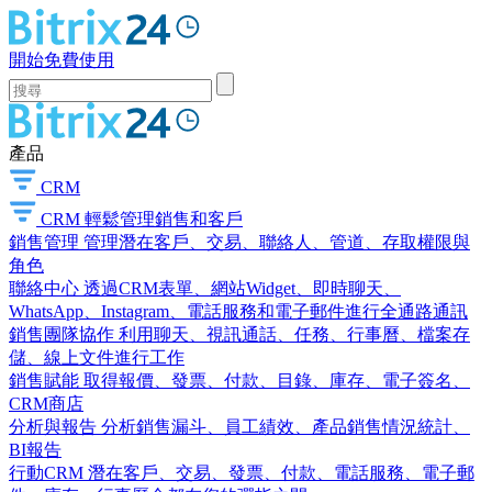
開始免費使用
產品
CRM
CRM
輕鬆管理銷售和客戶
銷售管理
管理潛在客戶、交易、聯絡人、管道、存取權限與
角色
聯絡中心
透過CRM表單、網站Widget、即時聊天、
WhatsApp、Instagram、電話服務和電子郵件進行全通路通訊
銷售團隊協作
利用聊天、視訊通話、任務、行事曆、檔案存
儲、線上文件進行工作
銷售賦能
取得報價、發票、付款、目錄、庫存、電子簽名、
CRM商店
分析與報告
分析銷售漏斗、員工績效、產品銷售情況統計、
BI報告
行動CRM
潛在客戶、交易、發票、付款、電話服務、電子郵