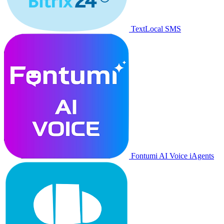
TextLocal SMS
Fontumi AI Voice iAgents