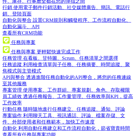
件、庫存、行事曆全都在您的彈指之間
行銷
使用電子郵件行銷活動、社交媒體廣告、簡訊、電話行
銷、登陸頁面
自動化與整合
設置CRM規則和觸發程序、工作流程自動化、
自動化漏斗、API
查看所有CRM功能
任務與專案
任務與專案
更輕鬆快速完成工作
任務管理
在看板、甘特圖、Scrum、任務清單之間選擇
任務追蹤
利用檢查清單與子任務、任務摘要、時間追蹤、聚
焦模式與主管模式
API與整合
透過進階任務自動化的API整合，將您的任務連線
至其他服務
專案管理
使用專案、工作群組、專案規劃、角色、存取權限
員工績效
透過任務報告、工作量管理、任務效率與KPI，提高
工作效率
行動任務
隨時隨地進行任務建立、任務追蹤、通知、評論
專案協作
利用聊天工具、視訊通話、評論、檔案存儲、文
件、外部使用者和任務範本，加快工作速度
自動化
利用自動任務建立和工作流程自動化，節省寶貴時間
查看所有任務與專案功能