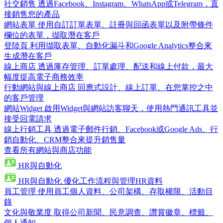
社交銷售
透過Facebook、Instagram、WhatsApp或Telegram，直
接銷售您的產品
網站表單
使用自訂訂單表單、註冊與回函表單以及附帶條件
欄位的表單，擷取潛在客戶
登陸頁
利用擷取表單、自動化漏斗和Google Analytics整合來
生成潛在客戶
線上商店
透過庫存管理、訂單處理、配送和線上付款，最大
幅度提高電子商務效率
行動網站與線上商店
回應式設計、線上訂單、在您掌控之中
的客戶管理
網站Widget
啟用Widget與網站訪客聊天，使用熱門通訊工具並
接受回電請求
線上行銷工具
透過電子郵件行銷、Facebook或Google Ads、行
銷自動化、CRM整合來提升銷售量
查看所有網站與商店功能
HR與自動化
HR與自動化
優化工作流程與管理HR資料
員工管理
使用員工個人資料、公司架構、存取權限、活動目
錄
文化與敬業度
取得公司新聞、民意調查、讚賞徽章、標籤、
個人通知