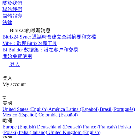
關於我們
聯絡我們
媒體報導
法律
Bitrix24的最新消息
Bitrix24 Sync: 通話時會建立會議摘要和文檔
Vibe：歡迎Bitrix24新工具
Bi Builder 数据集：潜在客户和交易
開始免費使用
登入
登入
My account
tc
美國
United States (English)
América Latina (Español)
Brasil (Português)
México (Español)
Colombia (Español)
歐洲
Europe (English)
Deutschland (Deutsch)
France (Français)
Polska
(Polski)
Italia (Italiano)
United Kingdom (English)