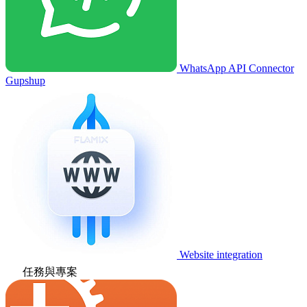
WhatsApp API Connector
Gupshup
Website integration
任務與專案