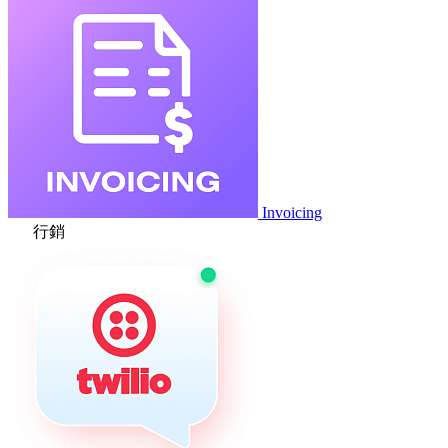
Invoicing
行銷