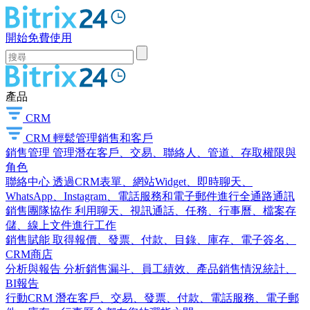
開始免費使用
產品
CRM
CRM
輕鬆管理銷售和客戶
銷售管理
管理潛在客戶、交易、聯絡人、管道、存取權限與
角色
聯絡中心
透過CRM表單、網站Widget、即時聊天、
WhatsApp、Instagram、電話服務和電子郵件進行全通路通訊
銷售團隊協作
利用聊天、視訊通話、任務、行事曆、檔案存
儲、線上文件進行工作
銷售賦能
取得報價、發票、付款、目錄、庫存、電子簽名、
CRM商店
分析與報告
分析銷售漏斗、員工績效、產品銷售情況統計、
BI報告
行動CRM
潛在客戶、交易、發票、付款、電話服務、電子郵