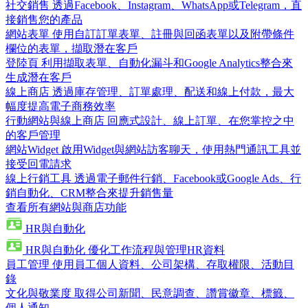
社交銷售
透過Facebook、Instagram、WhatsApp或Telegram，直
接銷售您的產品
網站表單
使用自訂訂單表單、註冊與回函表單以及附帶條件
欄位的表單，擷取潛在客戶
登陸頁
利用擷取表單、自動化漏斗和Google Analytics整合來
生成潛在客戶
線上商店
透過庫存管理、訂單處理、配送和線上付款，最大
幅度提高電子商務效率
行動網站與線上商店
回應式設計、線上訂單、在您掌控之中
的客戶管理
網站Widget
啟用Widget與網站訪客聊天，使用熱門通訊工具並
接受回電請求
線上行銷工具
透過電子郵件行銷、Facebook或Google Ads、行
銷自動化、CRM整合來提升銷售量
查看所有網站與商店功能
HR與自動化
HR與自動化
優化工作流程與管理HR資料
員工管理
使用員工個人資料、公司架構、存取權限、活動目
錄
文化與敬業度
取得公司新聞、民意調查、讚賞徽章、標籤、
個人通知