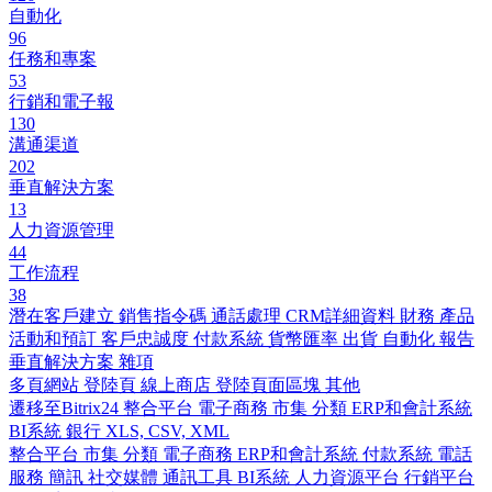
自動化
96
任務和專案
53
行銷和電子報
130
溝通渠道
202
垂直解決方案
13
人力資源管理
44
工作流程
38
潛在客戶建立
銷售指令碼
通話處理
CRM詳細資料
財務
產品
活動和預訂
客戶忠誠度
付款系統
貨幣匯率
出貨
自動化
報告
垂直解決方案
雜項
多頁網站
登陸頁
線上商店
登陸頁面區塊
其他
遷移至Bitrix24
整合平台
電子商務
市集
分類
ERP和會計系統
BI系統
銀行
XLS, CSV, XML
整合平台
市集
分類
電子商務
ERP和會計系統
付款系統
電話
服務
簡訊
社交媒體
通訊工具
BI系統
人力資源平台
行銷平台