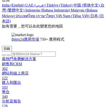
亞洲
India (English)
UAE (عربي)
Türkiye (Türkçe)
中国 (简体中文)
台
灣 (繁體中文)
Indonesia (Bahasa Indonesia)
Malaysia (Bahasa
Melayu)
ประเทศไทย (ภาษาไทย)
Việt Nam (Tiếng Việt)
日本 (日
本語)
如有需要，您可以在此變更您的地區
Bitrix24應用市場
750+ 應用程式
目錄
最熱門免費解決方案
銷售和CRM
302
網站和線上商店
122
匯入和匯出
103
整合
340
分析及報告
126