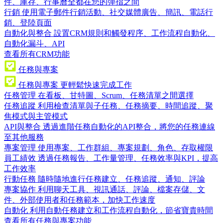
件、庫存、行事曆全都在您的彈指之間
行銷
使用電子郵件行銷活動、社交媒體廣告、簡訊、電話行
銷、登陸頁面
自動化與整合
設置CRM規則和觸發程序、工作流程自動化、
自動化漏斗、API
查看所有CRM功能
任務與專案
任務與專案
更輕鬆快速完成工作
任務管理
在看板、甘特圖、Scrum、任務清單之間選擇
任務追蹤
利用檢查清單與子任務、任務摘要、時間追蹤、聚
焦模式與主管模式
API與整合
透過進階任務自動化的API整合，將您的任務連線
至其他服務
專案管理
使用專案、工作群組、專案規劃、角色、存取權限
員工績效
透過任務報告、工作量管理、任務效率與KPI，提高
工作效率
行動任務
隨時隨地進行任務建立、任務追蹤、通知、評論
專案協作
利用聊天工具、視訊通話、評論、檔案存儲、文
件、外部使用者和任務範本，加快工作速度
自動化
利用自動任務建立和工作流程自動化，節省寶貴時間
查看所有任務與專案功能