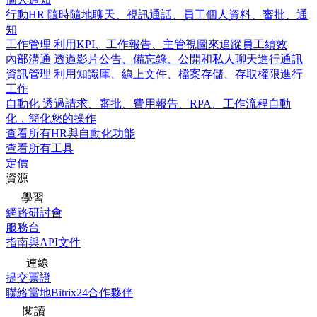
行動HR
隨時隨地聊天、視訊通話、員工個人資料、審批、通
知
工作管理
利用KPI、工作報告、主管視圖來追蹤員工績效
內部溝通
透過影片公告、備忘錄、公開和私人聊天進行通訊
資訊管理
利用知識庫、線上文件、檔案存儲、存取權限進行
工作
自動化
透過請求、審批、費用報告、RPA、工作流程自動
化，簡化您的操作
查看所有HR與自動化功能
查看所有工具
定價
資源
學習
網路研討會
服務台
指南與API文件
連線
提交票證
聯絡當地Bitrix24合作夥伴
閱讀