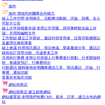
協作
協作
增強您的團隊合作能力
線上工作空間
使用聊天、活動事項動能、評論、回應、全公
司影片公告
線上文件與檔案存儲
使用公司雲碟，與同事輕鬆在線上存
儲、共用和編輯文件
工作群組
建立工作群組、邀請外部使用者、設置存取權限以
及處理任務和專案
線上會議
利用視訊通話、視訊會議、螢幕畫面分享、通話記
錄和自訂背景功能，完成更多工作
共用的行事曆
使用公司與個人行事曆進行規劃、分享開放時
段、會議室預訂、行事曆同步
行動通訊
隨時隨地使用團隊通訊工具、視訊通話、評論、行
事曆、通知功能
查看所有協作功能
網站與商店
網站與商店
建立銷售網站
網站建置器
使用我們免費CMS、範本、託管，建立出色的網
站