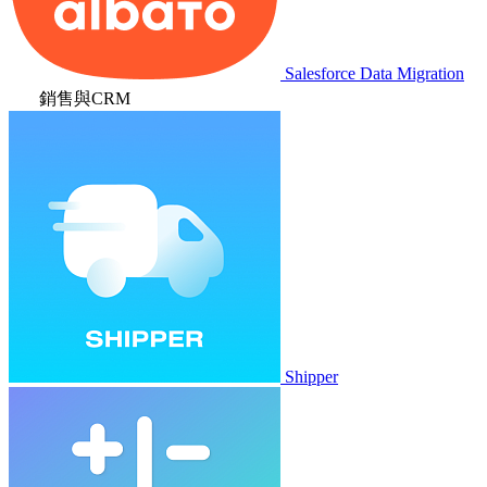
Salesforce Data Migration
銷售與CRM
Shipper