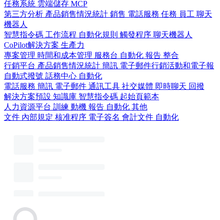
任務系統
雲端儲存
MCP
第三方分析
產品銷售情況統計
銷售
電話服務
任務
員工
聊天
機器人
智慧指令碼
工作流程
自動化規則
觸發程序
聊天機器人
CoPilot解決方案
生產力
專案管理
時間和成本管理
服務台
自動化
報告
整合
行銷平台
產品銷售情況統計
簡訊
電子郵件行銷活動和電子報
自動式撥號
話務中心
自動化
電話服務
簡訊
電子郵件
通訊工具
社交媒體
即時聊天
回撥
解決方案預設
知識庫
智慧指令碼
起始頁範本
人力資源平台
訓練
動機
報告
自動化
其他
文件
內部規定
核准程序
電子簽名
會計文件
自動化