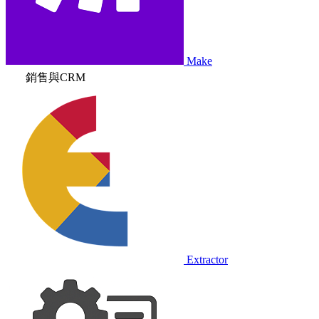
Make
銷售與CRM
Extractor