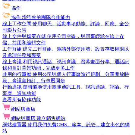
協作
協作
增強您的團隊合作能力
線上工作空間
使用聊天、活動事項動能、評論、回應、全公
司影片公告
線上文件與檔案存儲
使用公司雲碟，與同事輕鬆在線上存
儲、共用和編輯文件
工作群組
建立工作群組、邀請外部使用者、設置存取權限以
及處理任務和專案
線上會議
利用視訊通話、視訊會議、螢幕畫面分享、通話記
錄和自訂背景功能，完成更多工作
共用的行事曆
使用公司與個人行事曆進行規劃、分享開放時
段、會議室預訂、行事曆同步
行動通訊
隨時隨地使用團隊通訊工具、視訊通話、評論、行
事曆、通知功能
查看所有協作功能
網站與商店
網站與商店
建立銷售網站
網站建置器
使用我們免費CMS、範本、託管，建立出色的網
站