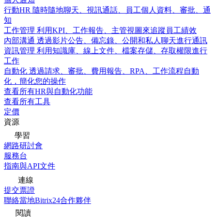
行動HR
隨時隨地聊天、視訊通話、員工個人資料、審批、通
知
工作管理
利用KPI、工作報告、主管視圖來追蹤員工績效
內部溝通
透過影片公告、備忘錄、公開和私人聊天進行通訊
資訊管理
利用知識庫、線上文件、檔案存儲、存取權限進行
工作
自動化
透過請求、審批、費用報告、RPA、工作流程自動
化，簡化您的操作
查看所有HR與自動化功能
查看所有工具
定價
資源
學習
網路研討會
服務台
指南與API文件
連線
提交票證
聯絡當地Bitrix24合作夥伴
閱讀