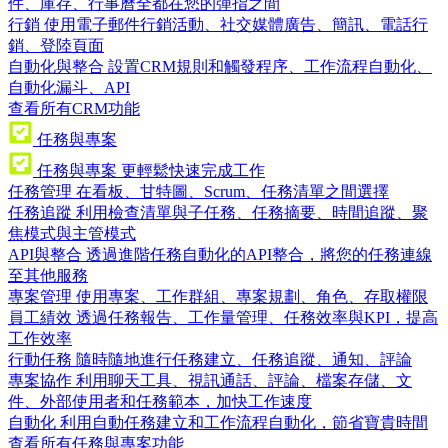
件、庫存、行事曆全都在您的彈指之間
行銷
使用電子郵件行銷活動、社交媒體廣告、簡訊、電話行
銷、登陸頁面
自動化與整合
設置CRM規則和觸發程序、工作流程自動化、
自動化漏斗、API
查看所有CRM功能
任務與專案
任務與專案
更輕鬆快速完成工作
任務管理
在看板、甘特圖、Scrum、任務清單之間選擇
任務追蹤
利用檢查清單與子任務、任務摘要、時間追蹤、聚
焦模式與主管模式
API與整合
透過進階任務自動化的API整合，將您的任務連線
至其他服務
專案管理
使用專案、工作群組、專案規劃、角色、存取權限
員工績效
透過任務報告、工作量管理、任務效率與KPI，提高
工作效率
行動任務
隨時隨地進行任務建立、任務追蹤、通知、評論
專案協作
利用聊天工具、視訊通話、評論、檔案存儲、文
件、外部使用者和任務範本，加快工作速度
自動化
利用自動任務建立和工作流程自動化，節省寶貴時間
查看所有任務與專案功能