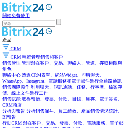
開始免費使用
產品
CRM
CRM
輕鬆管理銷售和客戶
銷售管理
管理潛在客戶、交易、聯絡人、管道、存取權限與
角色
聯絡中心
透過CRM表單、網站Widget、即時聊天、
WhatsApp、Instagram、電話服務和電子郵件進行全通路通訊
銷售團隊協作
利用聊天、視訊通話、任務、行事曆、檔案存
儲、線上文件進行工作
銷售賦能
取得報價、發票、付款、目錄、庫存、電子簽名、
CRM商店
分析與報告
分析銷售漏斗、員工績效、產品銷售情況統計、
BI報告
行動CRM
潛在客戶、交易、發票、付款、電話服務、電子郵