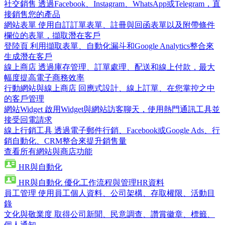
社交銷售
透過Facebook、Instagram、WhatsApp或Telegram，直
接銷售您的產品
網站表單
使用自訂訂單表單、註冊與回函表單以及附帶條件
欄位的表單，擷取潛在客戶
登陸頁
利用擷取表單、自動化漏斗和Google Analytics整合來
生成潛在客戶
線上商店
透過庫存管理、訂單處理、配送和線上付款，最大
幅度提高電子商務效率
行動網站與線上商店
回應式設計、線上訂單、在您掌控之中
的客戶管理
網站Widget
啟用Widget與網站訪客聊天，使用熱門通訊工具並
接受回電請求
線上行銷工具
透過電子郵件行銷、Facebook或Google Ads、行
銷自動化、CRM整合來提升銷售量
查看所有網站與商店功能
HR與自動化
HR與自動化
優化工作流程與管理HR資料
員工管理
使用員工個人資料、公司架構、存取權限、活動目
錄
文化與敬業度
取得公司新聞、民意調查、讚賞徽章、標籤、
個人通知