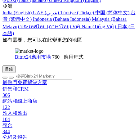
(Polski)
Italia (Italiano)
United Kingdom (English)
亞洲
India (English)
UAE (عربي)
Türkiye (Türkçe)
中国 (简体中文)
台
灣 (繁體中文)
Indonesia (Bahasa Indonesia)
Malaysia (Bahasa
Melayu)
ประเทศไทย (ภาษาไทย)
Việt Nam (Tiếng Việt)
日本 (日
本語)
如有需要，您可以在此變更您的地區
Bitrix24應用市場
760+ 應用程式
目錄
最熱門免費解決方案
銷售和CRM
306
網站和線上商店
122
匯入和匯出
104
整合
344
分析及報告