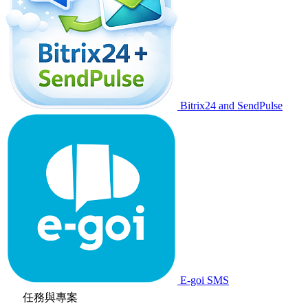
Bitrix24 and SendPulse
E-goi SMS
任務與專案