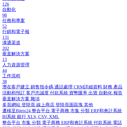
126
自動化
98
任務和專案
52
行銷和電子報
131
溝通渠道
202
垂直解決方案
13
人力資源管理
44
工作流程
38
潛在客戶建立
銷售指令碼
通話處理
CRM詳細資料
財務
產品
活動和預訂
客戶忠誠度
付款系統
貨幣匯率
出貨
自動化
報告
垂直解決方案
雜項
多頁網站
登陸頁
線上商店
登陸頁面區塊
其他
遷移至Bitrix24
整合平台
電子商務
市集
分類
ERP和會計系統
BI系統
銀行
XLS, CSV, XML
整合平台
市集
分類
電子商務
ERP和會計系統
付款系統
電話