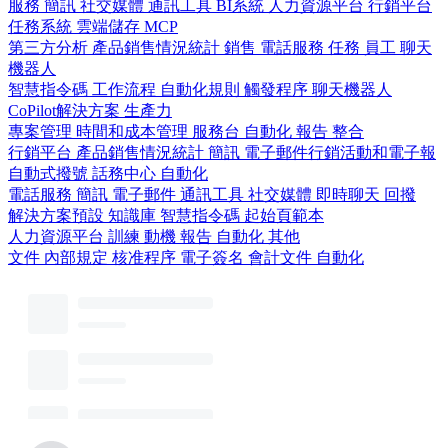
服務
簡訊
社交媒體
通訊工具
BI系統
人力資源平台
行銷平台
任務系統
雲端儲存
MCP
第三方分析
產品銷售情況統計
銷售
電話服務
任務
員工
聊天
機器人
智慧指令碼
工作流程
自動化規則
觸發程序
聊天機器人
CoPilot解決方案
生產力
專案管理
時間和成本管理
服務台
自動化
報告
整合
行銷平台
產品銷售情況統計
簡訊
電子郵件行銷活動和電子報
自動式撥號
話務中心
自動化
電話服務
簡訊
電子郵件
通訊工具
社交媒體
即時聊天
回撥
解決方案預設
知識庫
智慧指令碼
起始頁範本
人力資源平台
訓練
動機
報告
自動化
其他
文件
內部規定
核准程序
電子簽名
會計文件
自動化