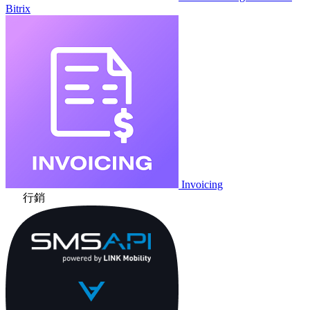
Bitrix
Invoicing
行銷