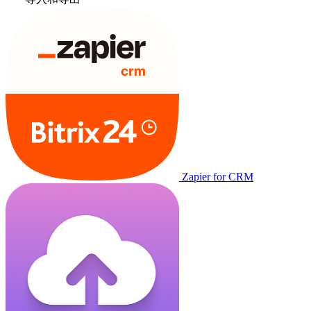
Zapier for CRM