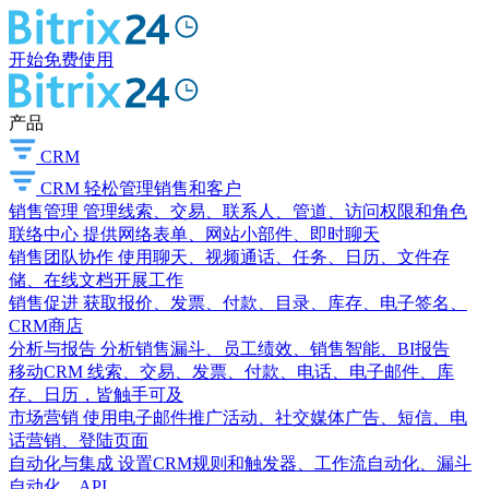
开始免费使用
产品
CRM
CRM
轻松管理销售和客户
销售管理
管理线索、交易、联系人、管道、访问权限和角色
联络中心
提供网络表单、网站小部件、即时聊天
销售团队协作
使用聊天、视频通话、任务、日历、文件存
储、在线文档开展工作
销售促进
获取报价、发票、付款、目录、库存、电子签名、
CRM商店
分析与报告
分析销售漏斗、员工绩效、销售智能、BI报告
移动CRM
线索、交易、发票、付款、电话、电子邮件、库
存、日历，皆触手可及
市场营销
使用电子邮件推广活动、社交媒体广告、短信、电
话营销、登陆页面
自动化与集成
设置CRM规则和触发器、工作流自动化、漏斗
自动化、API