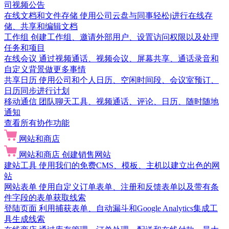
司视频公告
在线文档和文件存储
使用公司云盘与同事轻松j进行在线存
储、共享和编辑文档
工作组
创建工作组、邀请外部用户、设置访问权限以及处理
任务和项目
在线会议
通过视频通话、视频会议、屏幕共享、通话录音和
自定义背景做更多事情
共享日历
使用公司和个人日历、空闲时间段、会议室预订、
日历同步进行计划
移动通信
团队聊天工具、视频通话、评论、日历、随时随地
通知
查看所有协作功能
网站和商店
网站和商店
创建销售网站
建站工具
使用我们的免费CMS、模板、主机以建立出色的网
站
网站表单
使用自定义订单表单、注册和反馈表单以及带有条
件字段的表单获取线索
登陆页面
利用捕获表单、自动漏斗和Google Analytics集成工
具生成线索