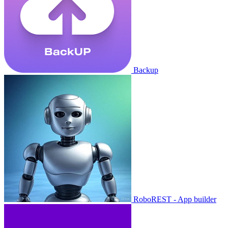
Backup
RoboREST - App builder