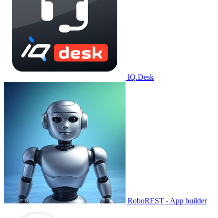
IQ.Desk
RoboREST - App builder