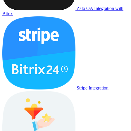
Zalo OA Integration with
Bitrix
Stripe Integration