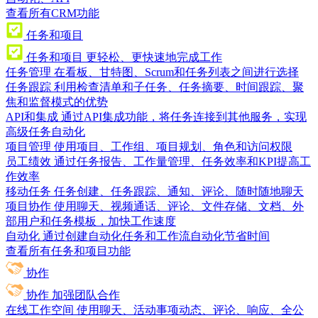
查看所有CRM功能
任务和项目
任务和项目
更轻松、更快速地完成工作
任务管理
在看板、甘特图、Scrum和任务列表之间进行选择
任务跟踪
利用检查清单和子任务、任务摘要、时间跟踪、聚
焦和监督模式的优势
API和集成
通过API集成功能，将任务连接到其他服务，实现
高级任务自动化
项目管理
使用项目、工作组、项目规划、角色和访问权限
员工绩效
通过任务报告、工作量管理、任务效率和KPI提高工
作效率
移动任务
任务创建、任务跟踪、通知、评论、随时随地聊天
项目协作
使用聊天、视频通话、评论、文件存储、文档、外
部用户和任务模板，加快工作速度
自动化
通过创建自动化任务和工作流自动化节省时间
查看所有任务和项目功能
协作
协作
加强团队合作
在线工作空间
使用聊天、活动事项动态、评论、响应、全公