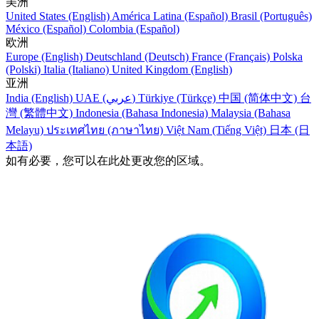
美洲
United States (English)
América Latina (Español)
Brasil (Português)
México (Español)
Colombia (Español)
欧洲
Europe (English)
Deutschland (Deutsch)
France (Français)
Polska
(Polski)
Italia (Italiano)
United Kingdom (English)
亚洲
India (English)
UAE (عربي)
Türkiye (Türkçe)
中国 (简体中文)
台
灣 (繁體中文)
Indonesia (Bahasa Indonesia)
Malaysia (Bahasa
Melayu)
ประเทศไทย (ภาษาไทย)
Việt Nam (Tiếng Việt)
日本 (日
本語)
如有必要，您可以在此处更改您的区域。