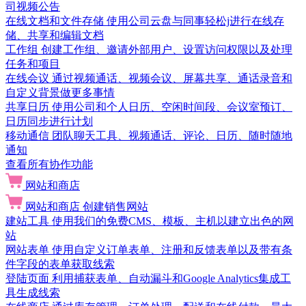
司视频公告
在线文档和文件存储
使用公司云盘与同事轻松j进行在线存
储、共享和编辑文档
工作组
创建工作组、邀请外部用户、设置访问权限以及处理
任务和项目
在线会议
通过视频通话、视频会议、屏幕共享、通话录音和
自定义背景做更多事情
共享日历
使用公司和个人日历、空闲时间段、会议室预订、
日历同步进行计划
移动通信
团队聊天工具、视频通话、评论、日历、随时随地
通知
查看所有协作功能
网站和商店
网站和商店
创建销售网站
建站工具
使用我们的免费CMS、模板、主机以建立出色的网
站
网站表单
使用自定义订单表单、注册和反馈表单以及带有条
件字段的表单获取线索
登陆页面
利用捕获表单、自动漏斗和Google Analytics集成工
具生成线索