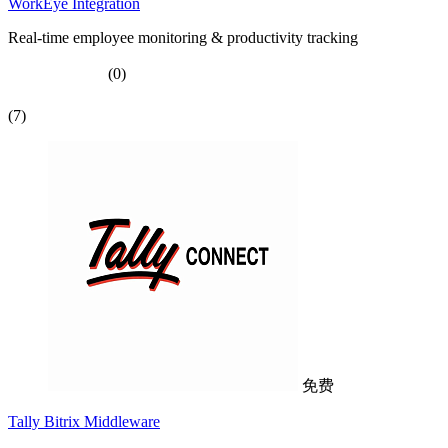
WorkEye Integration
Real-time employee monitoring & productivity tracking
(0)
(7)
免费
Tally Bitrix Middleware