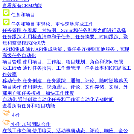
查看所有CRM功能
任务和项目
任务和项目
更轻松、更快速地完成工作
任务管理
在看板、甘特图、Scrum和任务列表之间进行选择
任务跟踪
利用检查清单和子任务、任务摘要、时间跟踪、聚
焦和监督模式的优势
API和集成
通过API集成功能，将任务连接到其他服务，实现
高级任务自动化
项目管理
使用项目、工作组、项目规划、角色和访问权限
员工绩效
通过任务报告、工作量管理、任务效率和KPI提高工
作效率
移动任务
任务创建、任务跟踪、通知、评论、随时随地聊天
项目协作
使用聊天、视频通话、评论、文件存储、文档、外
部用户和任务模板，加快工作速度
自动化
通过创建自动化任务和工作流自动化节省时间
查看所有任务和项目功能
协作
协作
加强团队合作
在线工作空间
使用聊天、活动事项动态、评论、响应、全公