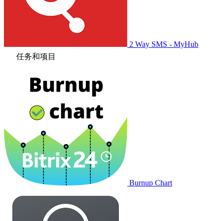
2 Way SMS - MyHub
任务和项目
Burnup Chart