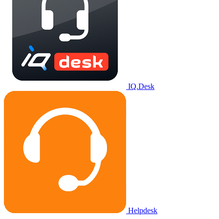
IQ.Desk
Helpdesk