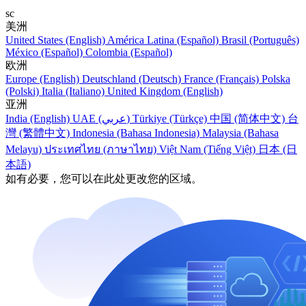
sc
美洲
United States (English)
América Latina (Español)
Brasil (Português)
México (Español)
Colombia (Español)
欧洲
Europe (English)
Deutschland (Deutsch)
France (Français)
Polska
(Polski)
Italia (Italiano)
United Kingdom (English)
亚洲
India (English)
UAE (عربي)
Türkiye (Türkçe)
中国 (简体中文)
台
灣 (繁體中文)
Indonesia (Bahasa Indonesia)
Malaysia (Bahasa
Melayu)
ประเทศไทย (ภาษาไทย)
Việt Nam (Tiếng Việt)
日本 (日
本語)
如有必要，您可以在此处更改您的区域。