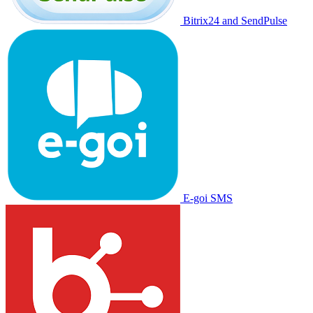
Bitrix24 and SendPulse
E-goi SMS