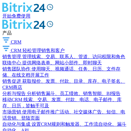
开始免费使用
产品
CRM
CRM
轻松管理销售和客户
销售管理
管理线索、交易、联系人、管道、访问权限和角色
联络中心
提供网络表单、网站小部件、即时聊天
销售团队协作
使用聊天、视频通话、任务、日历、文件存
储、在线文档开展工作
销售促进
获取报价、发票、付款、目录、库存、电子签名、
CRM商店
分析与报告
分析销售漏斗、员工绩效、销售智能、BI报告
移动CRM
线索、交易、发票、付款、电话、电子邮件、库
存、日历，皆触手可及
市场营销
使用电子邮件推广活动、社交媒体广告、短信、电
话营销、登陆页面
自动化与集成
设置CRM规则和触发器、工作流自动化、漏斗
自动化、API