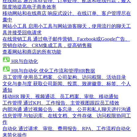
在线商店
通过库存管理、订单处理、配送和在线付款，最大
限度地提高电子商务效率
移动网站和在线商店
响应式设计、在线订单、客户管理尽在
囊中
网站小工具
启用小工具与网站游客聊天，使用流行的聊天工
具并接受回电请求
在线营销工具
通过电子邮件营销、Facebook或Google广告、
营销自动化、CRM集成工具，提高销售额
查看网站和商店的所有功能
HR与自动化
HR与自动化
优化工作流和管理HR数据
员工管理
使用员工档案、公司架构、访问权限、活动目录
文化与参与度
获取公司新闻、投票、致谢徽章、标签、个人
通知
移动HR
聊天、视频通话、员工档案、审批、移动通知
工作管理
通过KPI、工作报告、主管视图跟踪员工绩效
内部沟通
通过视频公告、备忘录、公开和私人聊天进行沟通
信息管理
与知识库、在线文档、文件存储、访问权限协同工
作
自动化
通过请求、审批、费用报告、RPA、工作流程自动化
来简化操作