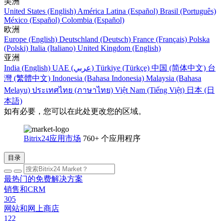
美洲
United States (English)
América Latina (Español)
Brasil (Português)
México (Español)
Colombia (Español)
欧洲
Europe (English)
Deutschland (Deutsch)
France (Français)
Polska
(Polski)
Italia (Italiano)
United Kingdom (English)
亚洲
India (English)
UAE (عربي)
Türkiye (Türkçe)
中国 (简体中文)
台
灣 (繁體中文)
Indonesia (Bahasa Indonesia)
Malaysia (Bahasa
Melayu)
ประเทศไทย (ภาษาไทย)
Việt Nam (Tiếng Việt)
日本 (日
本語)
如有必要，您可以在此处更改您的区域。
Bitrix24应用市场
760+ 个应用程序
目录
最热门的免费解决方案
销售和CRM
305
网站和网上商店
122