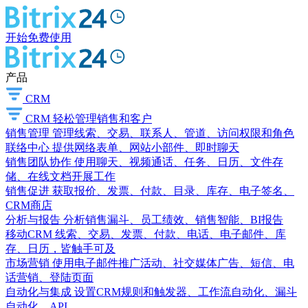
开始免费使用
产品
CRM
CRM
轻松管理销售和客户
销售管理
管理线索、交易、联系人、管道、访问权限和角色
联络中心
提供网络表单、网站小部件、即时聊天
销售团队协作
使用聊天、视频通话、任务、日历、文件存
储、在线文档开展工作
销售促进
获取报价、发票、付款、目录、库存、电子签名、
CRM商店
分析与报告
分析销售漏斗、员工绩效、销售智能、BI报告
移动CRM
线索、交易、发票、付款、电话、电子邮件、库
存、日历，皆触手可及
市场营销
使用电子邮件推广活动、社交媒体广告、短信、电
话营销、登陆页面
自动化与集成
设置CRM规则和触发器、工作流自动化、漏斗
自动化、API