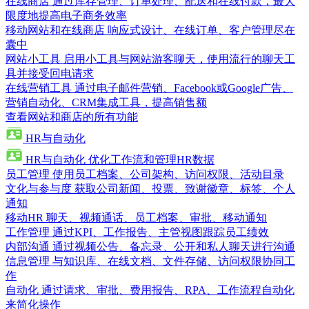
在线商店
通过库存管理、订单处理、配送和在线付款，最大
限度地提高电子商务效率
移动网站和在线商店
响应式设计、在线订单、客户管理尽在
囊中
网站小工具
启用小工具与网站游客聊天，使用流行的聊天工
具并接受回电请求
在线营销工具
通过电子邮件营销、Facebook或Google广告、
营销自动化、CRM集成工具，提高销售额
查看网站和商店的所有功能
HR与自动化
HR与自动化
优化工作流和管理HR数据
员工管理
使用员工档案、公司架构、访问权限、活动目录
文化与参与度
获取公司新闻、投票、致谢徽章、标签、个人
通知
移动HR
聊天、视频通话、员工档案、审批、移动通知
工作管理
通过KPI、工作报告、主管视图跟踪员工绩效
内部沟通
通过视频公告、备忘录、公开和私人聊天进行沟通
信息管理
与知识库、在线文档、文件存储、访问权限协同工
作
自动化
通过请求、审批、费用报告、RPA、工作流程自动化
来简化操作