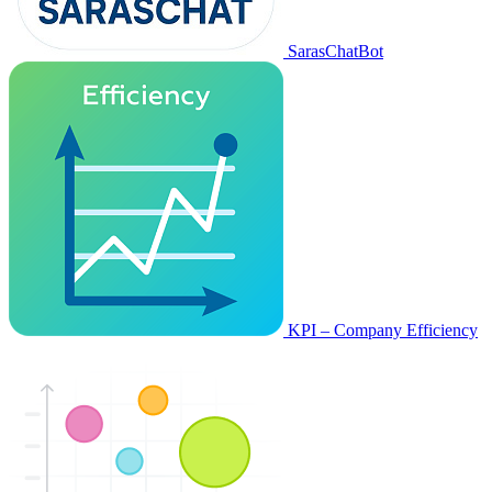
SarasChatBot
KPI – Company Efficiency