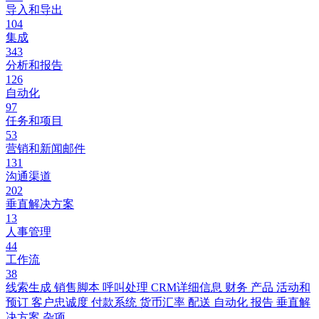
导入和导出
104
集成
343
分析和报告
126
自动化
97
任务和项目
53
营销和新闻邮件
131
沟通渠道
202
垂直解决方案
13
人事管理
44
工作流
38
线索生成
销售脚本
呼叫处理
CRM详细信息
财务
产品
活动和
预订
客户忠诚度
付款系统
货币汇率
配送
自动化
报告
垂直解
决方案
杂项