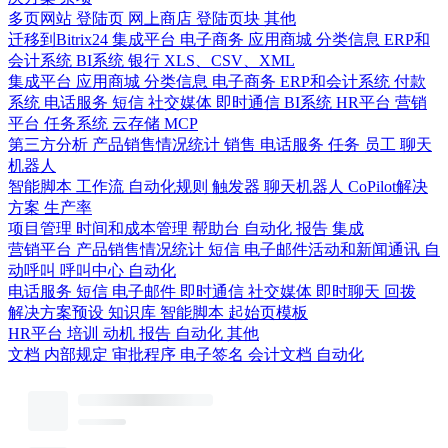
多页网站
登陆页
网上商店
登陆页块
其他
迁移到Bitrix24
集成平台
电子商务
应用商城
分类信息
ERP和
会计系统
BI系统
银行
XLS、CSV、XML
集成平台
应用商城
分类信息
电子商务
ERP和会计系统
付款
系统
电话服务
短信
社交媒体
即时通信
BI系统
HR平台
营销
平台
任务系统
云存储
MCP
第三方分析
产品销售情况统计
销售
电话服务
任务
员工
聊天
机器人
智能脚本
工作流
自动化规则
触发器
聊天机器人
CoPilot解决
方案
生产率
项目管理
时间和成本管理
帮助台
自动化
报告
集成
营销平台
产品销售情况统计
短信
电子邮件活动和新闻通讯
自
动呼叫
呼叫中心
自动化
电话服务
短信
电子邮件
即时通信
社交媒体
即时聊天
回拨
解决方案预设
知识库
智能脚本
起始页模板
HR平台
培训
动机
报告
自动化
其他
文档
内部规定
审批程序
电子签名
会计文档
自动化