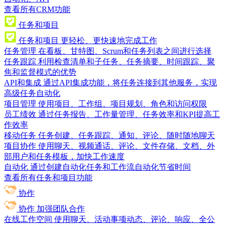
查看所有CRM功能
任务和项目
任务和项目
更轻松、更快速地完成工作
任务管理
在看板、甘特图、Scrum和任务列表之间进行选择
任务跟踪
利用检查清单和子任务、任务摘要、时间跟踪、聚
焦和监督模式的优势
API和集成
通过API集成功能，将任务连接到其他服务，实现
高级任务自动化
项目管理
使用项目、工作组、项目规划、角色和访问权限
员工绩效
通过任务报告、工作量管理、任务效率和KPI提高工
作效率
移动任务
任务创建、任务跟踪、通知、评论、随时随地聊天
项目协作
使用聊天、视频通话、评论、文件存储、文档、外
部用户和任务模板，加快工作速度
自动化
通过创建自动化任务和工作流自动化节省时间
查看所有任务和项目功能
协作
协作
加强团队合作
在线工作空间
使用聊天、活动事项动态、评论、响应、全公