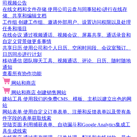
司视频公告
在线文档和文件存储
使用公司云盘与同事轻松j进行在线存
储、共享和编辑文档
工作组
创建工作组、邀请外部用户、设置访问权限以及处理
任务和项目
在线会议
通过视频通话、视频会议、屏幕共享、通话录音和
自定义背景做更多事情
共享日历
使用公司和个人日历、空闲时间段、会议室预订、
日历同步进行计划
移动通信
团队聊天工具、视频通话、评论、日历、随时随地
通知
查看所有协作功能
网站和商店
网站和商店
创建销售网站
建站工具
使用我们的免费CMS、模板、主机以建立出色的网
站
网站表单
使用自定义订单表单、注册和反馈表单以及带有条
件字段的表单获取线索
登陆页面
利用捕获表单、自动漏斗和Google Analytics集成工
具生成线索