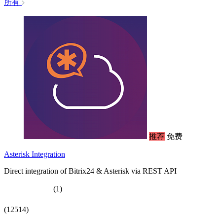
所有
推荐
免费
Asterisk Integration
Direct integration of Bitrix24 & Asterisk via REST API
(1)
(12514)