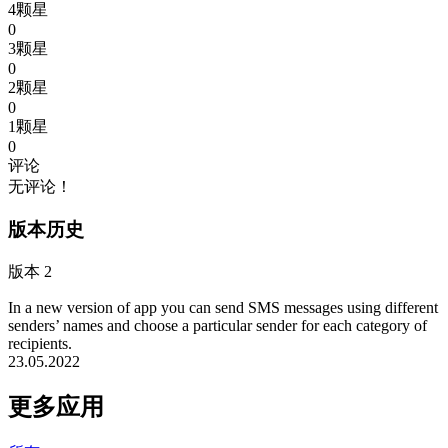
4颗星
0
3颗星
0
2颗星
0
1颗星
0
评论
无评论！
版本历史
版本 2
In a new version of app you can send SMS messages using different
senders’ names and choose a particular sender for each category of
recipients.
23.05.2022
更多应用