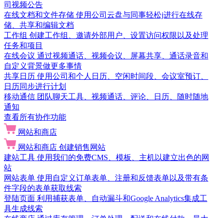
司视频公告
在线文档和文件存储
使用公司云盘与同事轻松j进行在线存
储、共享和编辑文档
工作组
创建工作组、邀请外部用户、设置访问权限以及处理
任务和项目
在线会议
通过视频通话、视频会议、屏幕共享、通话录音和
自定义背景做更多事情
共享日历
使用公司和个人日历、空闲时间段、会议室预订、
日历同步进行计划
移动通信
团队聊天工具、视频通话、评论、日历、随时随地
通知
查看所有协作功能
网站和商店
网站和商店
创建销售网站
建站工具
使用我们的免费CMS、模板、主机以建立出色的网
站
网站表单
使用自定义订单表单、注册和反馈表单以及带有条
件字段的表单获取线索
登陆页面
利用捕获表单、自动漏斗和Google Analytics集成工
具生成线索