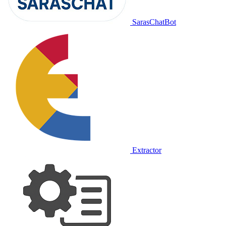
SarasChatBot
Extractor