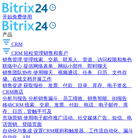
开始免费使用
产品
CRM
CRM
轻松管理销售和客户
销售管理
管理线索、交易、联系人、管道、访问权限和角色
联络中心
提供网络表单、网站小部件、即时聊天
销售团队协作
使用聊天、视频通话、任务、日历、文件存
储、在线文档开展工作
销售促进
获取报价、发票、付款、目录、库存、电子签名、
CRM商店
分析与报告
分析销售漏斗、员工绩效、销售智能、BI报告
移动CRM
线索、交易、发票、付款、电话、电子邮件、库
存、日历，皆触手可及
市场营销
使用电子邮件推广活动、社交媒体广告、短信、电
话营销、登陆页面
自动化与集成
设置CRM规则和触发器、工作流自动化、漏斗
自动化、API