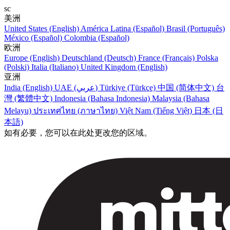
sc
美洲
United States (English)
América Latina (Español)
Brasil (Português)
México (Español)
Colombia (Español)
欧洲
Europe (English)
Deutschland (Deutsch)
France (Français)
Polska
(Polski)
Italia (Italiano)
United Kingdom (English)
亚洲
India (English)
UAE (عربي)
Türkiye (Türkçe)
中国 (简体中文)
台
灣 (繁體中文)
Indonesia (Bahasa Indonesia)
Malaysia (Bahasa
Melayu)
ประเทศไทย (ภาษาไทย)
Việt Nam (Tiếng Việt)
日本 (日
本語)
如有必要，您可以在此处更改您的区域。