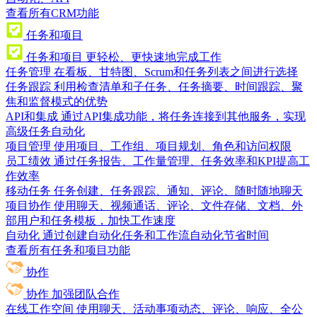
查看所有CRM功能
任务和项目
任务和项目
更轻松、更快速地完成工作
任务管理
在看板、甘特图、Scrum和任务列表之间进行选择
任务跟踪
利用检查清单和子任务、任务摘要、时间跟踪、聚
焦和监督模式的优势
API和集成
通过API集成功能，将任务连接到其他服务，实现
高级任务自动化
项目管理
使用项目、工作组、项目规划、角色和访问权限
员工绩效
通过任务报告、工作量管理、任务效率和KPI提高工
作效率
移动任务
任务创建、任务跟踪、通知、评论、随时随地聊天
项目协作
使用聊天、视频通话、评论、文件存储、文档、外
部用户和任务模板，加快工作速度
自动化
通过创建自动化任务和工作流自动化节省时间
查看所有任务和项目功能
协作
协作
加强团队合作
在线工作空间
使用聊天、活动事项动态、评论、响应、全公