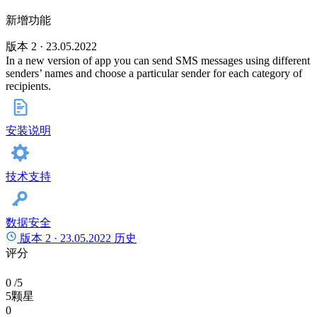
新增功能
版本 2 · 23.05.2022
In a new version of app you can send SMS messages using different
senders’ names and choose a particular sender for each category of
recipients.
安装说明
技术支持
数据安全
版本 2 ·
23.05.2022
历史
评分
0
/5
5颗星
0