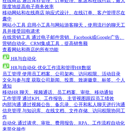
在线商店
通过库存管理、订单处理、配送和在线付款，最大
限度地提高电子商务效率
移动网站和在线商店
响应式设计、在线订单、客户管理尽在
囊中
网站小工具
启用小工具与网站游客聊天，使用流行的聊天工
具并接受回电请求
在线营销工具
通过电子邮件营销、Facebook或Google广告、
营销自动化、CRM集成工具，提高销售额
查看网站和商店的所有功能
HR与自动化
HR与自动化
优化工作流和管理HR数据
员工管理
使用员工档案、公司架构、访问权限、活动目录
文化与参与度
获取公司新闻、投票、致谢徽章、标签、个人
通知
移动HR
聊天、视频通话、员工档案、审批、移动通知
工作管理
通过KPI、工作报告、主管视图跟踪员工绩效
内部沟通
通过视频公告、备忘录、公开和私人聊天进行沟通
信息管理
与知识库、在线文档、文件存储、访问权限协同工
作
自动化
通过请求、审批、费用报告、RPA、工作流程自动化
来简化操作