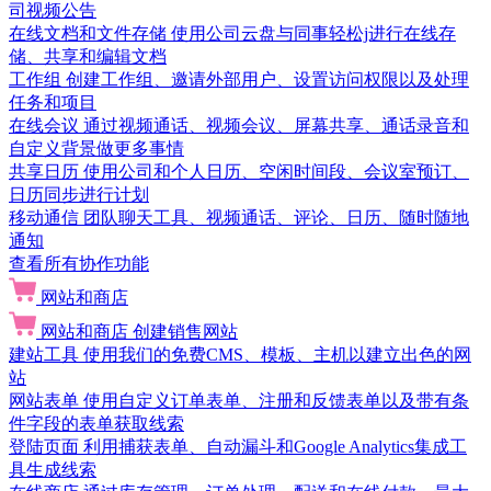
司视频公告
在线文档和文件存储
使用公司云盘与同事轻松j进行在线存
储、共享和编辑文档
工作组
创建工作组、邀请外部用户、设置访问权限以及处理
任务和项目
在线会议
通过视频通话、视频会议、屏幕共享、通话录音和
自定义背景做更多事情
共享日历
使用公司和个人日历、空闲时间段、会议室预订、
日历同步进行计划
移动通信
团队聊天工具、视频通话、评论、日历、随时随地
通知
查看所有协作功能
网站和商店
网站和商店
创建销售网站
建站工具
使用我们的免费CMS、模板、主机以建立出色的网
站
网站表单
使用自定义订单表单、注册和反馈表单以及带有条
件字段的表单获取线索
登陆页面
利用捕获表单、自动漏斗和Google Analytics集成工
具生成线索