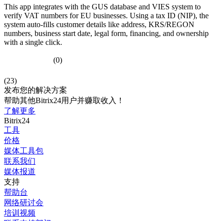
This app integrates with the GUS database and VIES system to
verify VAT numbers for EU businesses. Using a tax ID (NIP), the
system auto-fills customer details like address, KRS/REGON
numbers, business start date, legal form, financing, and ownership
with a single click.
(0)
(23)
发布您的解决方案
帮助其他Bitrix24用户并赚取收入！
了解更多
Bitrix24
工具
价格
媒体工具包
联系我们
媒体报道
支持
帮助台
网络研讨会
培训视频