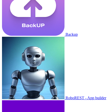
Backup
RoboREST - App builder