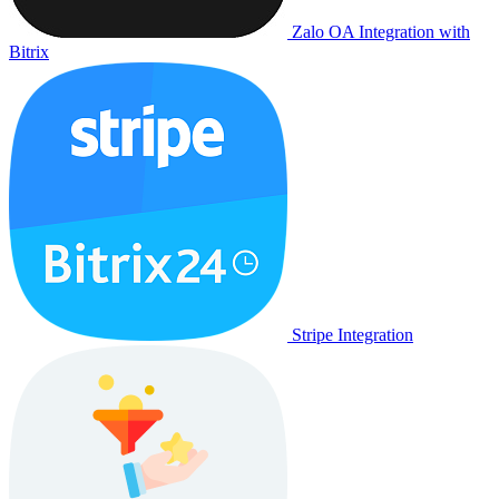
Zalo OA Integration with
Bitrix
Stripe Integration