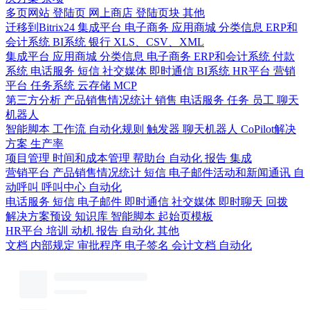
多页网站
登陆页
网上商店
登陆页块
其他
迁移到Bitrix24
集成平台
电子商务
应用商城
分类信息
ERP和
会计系统
BI系统
银行
XLS、CSV、XML
集成平台
应用商城
分类信息
电子商务
ERP和会计系统
付款
系统
电话服务
短信
社交媒体
即时通信
BI系统
HR平台
营销
平台
任务系统
云存储
MCP
第三方分析
产品销售情况统计
销售
电话服务
任务
员工
聊天
机器人
智能脚本
工作流
自动化规则
触发器
聊天机器人
CoPilot解决
方案
生产率
项目管理
时间和成本管理
帮助台
自动化
报告
集成
营销平台
产品销售情况统计
短信
电子邮件活动和新闻通讯
自
动呼叫
呼叫中心
自动化
电话服务
短信
电子邮件
即时通信
社交媒体
即时聊天
回拨
解决方案预设
知识库
智能脚本
起始页模板
HR平台
培训
动机
报告
自动化
其他
文档
内部规定
审批程序
电子签名
会计文档
自动化