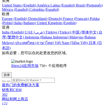
美洲
United States (English)
América Latina (Español)
Brasil (Português)
México (Español)
Colombia (Español)
欧洲
Europe (English)
Deutschland (Deutsch)
France (Français)
Polska
(Polski)
Italia (Italiano)
United Kingdom (English)
亚洲
India (English)
UAE (عربي)
Türkiye (Türkçe)
中国 (简体中文)
台
灣 (繁體中文)
Indonesia (Bahasa Indonesia)
Malaysia (Bahasa
Melayu)
ประเทศไทย (ภาษาไทย)
Việt Nam (Tiếng Việt)
日本 (日
本語)
如有必要，您可以在此处更改您的区域。
Bitrix24应用市场
750+ 个应用程序
目录
最热门的免费解决方案
销售和CRM
302
网站和网上商店
122