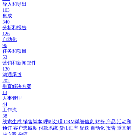
导入和导出
103
集成
340
分析和报告
126
自动化
96
任务和项目
53
营销和新闻邮件
130
沟通渠道
202
垂直解决方案
13
人事管理
44
工作流
38
线索生成
销售脚本
呼叫处理
CRM详细信息
财务
产品
活动和
预订
客户忠诚度
付款系统
货币汇率
配送
自动化
报告
垂直解
决方案
杂项