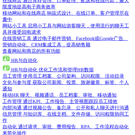
在线商店
通过库存管理、订单处理、配送和在线付款，最大
限度地提高电子商务效率
移动网站和在线商店
响应式设计、在线订单、客户管理尽在
囊中
网站小工具
启用小工具与网站游客聊天，使用流行的聊天工
具并接受回电请求
在线营销工具
通过电子邮件营销、Facebook或Google广告、
营销自动化、CRM集成工具，提高销售额
查看网站和商店的所有功能
HR与自动化
HR与自动化
优化工作流和管理HR数据
员工管理
使用员工档案、公司架构、访问权限、活动目录
文化与参与度
获取公司新闻、投票、致谢徽章、标签、个人
通知
移动HR
聊天、视频通话、员工档案、审批、移动通知
工作管理
通过KPI、工作报告、主管视图跟踪员工绩效
内部沟通
通过视频公告、备忘录、公开和私人聊天进行沟通
信息管理
与知识库、在线文档、文件存储、访问权限协同工
作
自动化
通过请求、审批、费用报告、RPA、工作流程自动化
来简化操作