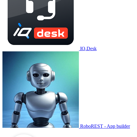
IQ.Desk
RoboREST - App builder