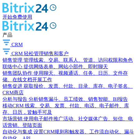
开始免费使用
产品
CRM
CRM
轻松管理销售和客户
销售管理
管理线索、交易、联系人、管道、访问权限和角色
联络中心
提供网络表单、网站小部件、即时聊天
销售团队协作
使用聊天、视频通话、任务、日历、文件存
储、在线文档开展工作
销售促进
获取报价、发票、付款、目录、库存、电子签名、
CRM商店
分析与报告
分析销售漏斗、员工绩效、销售智能、BI报告
移动CRM
线索、交易、发票、付款、电话、电子邮件、库
存、日历，皆触手可及
市场营销
使用电子邮件推广活动、社交媒体广告、短信、电
话营销、登陆页面
自动化与集成
设置CRM规则和触发器、工作流自动化、漏斗
自动化、API