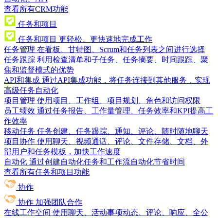
查看所有CRM功能
任务和项目
任务和项目
更轻松、更快速地完成工作
任务管理
在看板、甘特图、Scrum和任务列表之间进行选择
任务跟踪
利用检查清单和子任务、任务摘要、时间跟踪、聚
焦和监督模式的优势
API和集成
通过API集成功能，将任务连接到其他服务，实现
高级任务自动化
项目管理
使用项目、工作组、项目规划、角色和访问权限
员工绩效
通过任务报告、工作量管理、任务效率和KPI提高工
作效率
移动任务
任务创建、任务跟踪、通知、评论、随时随地聊天
项目协作
使用聊天、视频通话、评论、文件存储、文档、外
部用户和任务模板，加快工作速度
自动化
通过创建自动化任务和工作流自动化节省时间
查看所有任务和项目功能
协作
协作
加强团队合作
在线工作空间
使用聊天、活动事项动态、评论、响应、全公