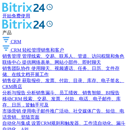
开始免费使用
产品
CRM
CRM
轻松管理销售和客户
销售管理
管理线索、交易、联系人、管道、访问权限和角色
联络中心
提供网络表单、网站小部件、即时聊天
销售团队协作
使用聊天、视频通话、任务、日历、文件存
储、在线文档开展工作
销售促进
获取报价、发票、付款、目录、库存、电子签名、
CRM商店
分析与报告
分析销售漏斗、员工绩效、销售智能、BI报告
移动CRM
线索、交易、发票、付款、电话、电子邮件、库
存、日历，皆触手可及
市场营销
使用电子邮件推广活动、社交媒体广告、短信、电
话营销、登陆页面
自动化与集成
设置CRM规则和触发器、工作流自动化、漏斗
自动化、API