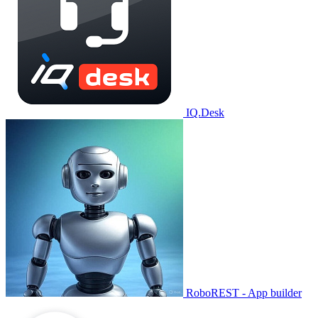
IQ.Desk
RoboREST - App builder