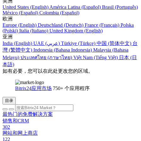
美洲
United States (English)
América Latina (Español)
Brasil (Português)
México (Español)
Colombia (Español)
欧洲
Europe (English)
Deutschland (Deutsch)
France (Français)
Polska
(Polski)
Italia (Italiano)
United Kingdom (English)
亚洲
India (English)
UAE (عربي)
Türkiye (Türkçe)
中国 (简体中文)
台
灣 (繁體中文)
Indonesia (Bahasa Indonesia)
Malaysia (Bahasa
Melayu)
ประเทศไทย (ภาษาไทย)
Việt Nam (Tiếng Việt)
日本 (日
本語)
如有必要，您可以在此处更改您的区域。
Bitrix24应用市场
750+ 个应用程序
目录
最热门的免费解决方案
销售和CRM
302
网站和网上商店
122