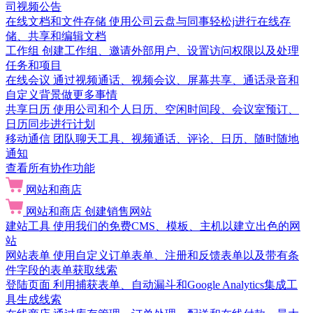
司视频公告
在线文档和文件存储
使用公司云盘与同事轻松j进行在线存
储、共享和编辑文档
工作组
创建工作组、邀请外部用户、设置访问权限以及处理
任务和项目
在线会议
通过视频通话、视频会议、屏幕共享、通话录音和
自定义背景做更多事情
共享日历
使用公司和个人日历、空闲时间段、会议室预订、
日历同步进行计划
移动通信
团队聊天工具、视频通话、评论、日历、随时随地
通知
查看所有协作功能
网站和商店
网站和商店
创建销售网站
建站工具
使用我们的免费CMS、模板、主机以建立出色的网
站
网站表单
使用自定义订单表单、注册和反馈表单以及带有条
件字段的表单获取线索
登陆页面
利用捕获表单、自动漏斗和Google Analytics集成工
具生成线索