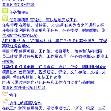
查看所有CRM功能
任务和项目
任务和项目
更轻松、更快速地完成工作
任务管理
在看板、甘特图、Scrum和任务列表之间进行选择
任务跟踪
利用检查清单和子任务、任务摘要、时间跟踪、聚
焦和监督模式的优势
API和集成
通过API集成功能，将任务连接到其他服务，实现
高级任务自动化
项目管理
使用项目、工作组、项目规划、角色和访问权限
员工绩效
通过任务报告、工作量管理、任务效率和KPI提高工
作效率
移动任务
任务创建、任务跟踪、通知、评论、随时随地聊天
项目协作
使用聊天、视频通话、评论、文件存储、文档、外
部用户和任务模板，加快工作速度
自动化
通过创建自动化任务和工作流自动化节省时间
查看所有任务和项目功能
协作
协作
加强团队合作
在线工作空间
使用聊天、活动事项动态、评论、响应、全公