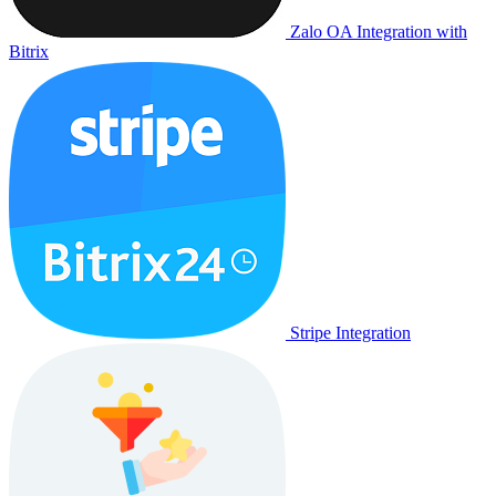
Zalo OA Integration with
Bitrix
Stripe Integration