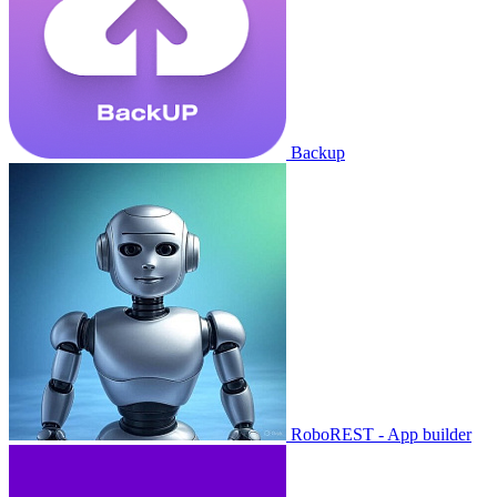
Backup
RoboREST - App builder