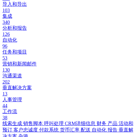
导入和导出
103
集成
340
分析和报告
126
自动化
96
任务和项目
53
营销和新闻邮件
130
沟通渠道
202
垂直解决方案
13
人事管理
44
工作流
38
线索生成
销售脚本
呼叫处理
CRM详细信息
财务
产品
活动和
预订
客户忠诚度
付款系统
货币汇率
配送
自动化
报告
垂直解
决方案
杂项