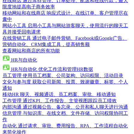
在线商店
通过库存管理、订单处理、配送和在线付款，最大
限度地提高电子商务效率
移动网站和在线商店
响应式设计、在线订单、客户管理尽在
囊中
网站小工具
启用小工具与网站游客聊天，使用流行的聊天工
具并接受回电请求
在线营销工具
通过电子邮件营销、Facebook或Google广告、
营销自动化、CRM集成工具，提高销售额
查看网站和商店的所有功能
HR与自动化
HR与自动化
优化工作流和管理HR数据
员工管理
使用员工档案、公司架构、访问权限、活动目录
文化与参与度
获取公司新闻、投票、致谢徽章、标签、个人
通知
移动HR
聊天、视频通话、员工档案、审批、移动通知
工作管理
通过KPI、工作报告、主管视图跟踪员工绩效
内部沟通
通过视频公告、备忘录、公开和私人聊天进行沟通
信息管理
与知识库、在线文档、文件存储、访问权限协同工
作
自动化
通过请求、审批、费用报告、RPA、工作流程自动化
来简化操作