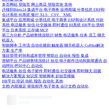
多页网站
登陆页
网上商店
登陆页块
其他
迁移到Bitrix24
集成平台
电子商务
应用商城
分类信息
ERP和
会计系统
BI系统
银行
XLS、CSV、XML
集成平台
应用商城
分类信息
电子商务
ERP和会计系统
付款
系统
电话服务
短信
社交媒体
即时通信
BI系统
HR平台
营销
平台
任务系统
云存储
MCP
第三方分析
产品销售情况统计
销售
电话服务
任务
员工
聊天
机器人
智能脚本
工作流
自动化规则
触发器
聊天机器人
CoPilot解决
方案
生产率
项目管理
时间和成本管理
帮助台
自动化
报告
集成
营销平台
产品销售情况统计
短信
电子邮件活动和新闻通讯
自
动呼叫
呼叫中心
自动化
电话服务
短信
电子邮件
即时通信
社交媒体
即时聊天
回拨
解决方案预设
知识库
智能脚本
起始页模板
HR平台
培训
动机
报告
自动化
其他
文档
内部规定
审批程序
电子签名
会计文档
自动化