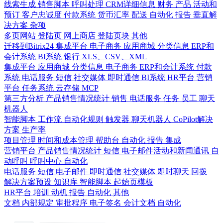
线索生成
销售脚本
呼叫处理
CRM详细信息
财务
产品
活动和
预订
客户忠诚度
付款系统
货币汇率
配送
自动化
报告
垂直解
决方案
杂项
多页网站
登陆页
网上商店
登陆页块
其他
迁移到Bitrix24
集成平台
电子商务
应用商城
分类信息
ERP和
会计系统
BI系统
银行
XLS、CSV、XML
集成平台
应用商城
分类信息
电子商务
ERP和会计系统
付款
系统
电话服务
短信
社交媒体
即时通信
BI系统
HR平台
营销
平台
任务系统
云存储
MCP
第三方分析
产品销售情况统计
销售
电话服务
任务
员工
聊天
机器人
智能脚本
工作流
自动化规则
触发器
聊天机器人
CoPilot解决
方案
生产率
项目管理
时间和成本管理
帮助台
自动化
报告
集成
营销平台
产品销售情况统计
短信
电子邮件活动和新闻通讯
自
动呼叫
呼叫中心
自动化
电话服务
短信
电子邮件
即时通信
社交媒体
即时聊天
回拨
解决方案预设
知识库
智能脚本
起始页模板
HR平台
培训
动机
报告
自动化
其他
文档
内部规定
审批程序
电子签名
会计文档
自动化