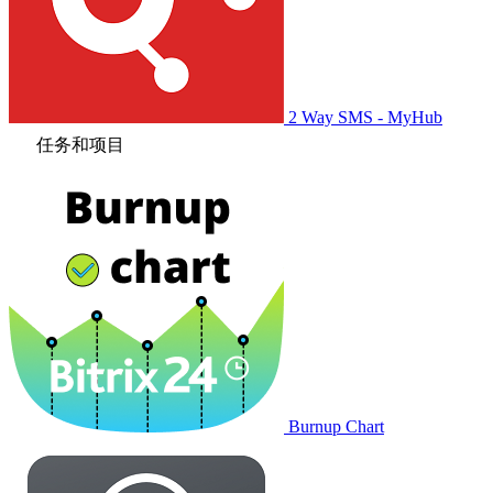
2 Way SMS - MyHub
任务和项目
Burnup Chart