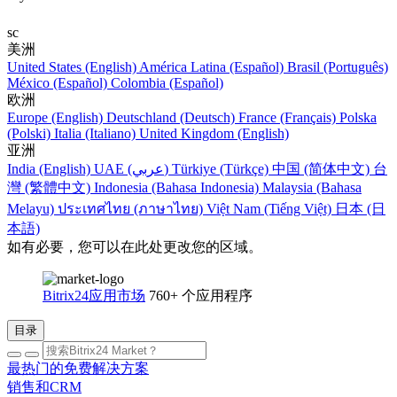
sc
美洲
United States (English)
América Latina (Español)
Brasil (Português)
México (Español)
Colombia (Español)
欧洲
Europe (English)
Deutschland (Deutsch)
France (Français)
Polska
(Polski)
Italia (Italiano)
United Kingdom (English)
亚洲
India (English)
UAE (عربي)
Türkiye (Türkçe)
中国 (简体中文)
台
灣 (繁體中文)
Indonesia (Bahasa Indonesia)
Malaysia (Bahasa
Melayu)
ประเทศไทย (ภาษาไทย)
Việt Nam (Tiếng Việt)
日本 (日
本語)
如有必要，您可以在此处更改您的区域。
Bitrix24应用市场
760+ 个应用程序
目录
最热门的免费解决方案
销售和CRM