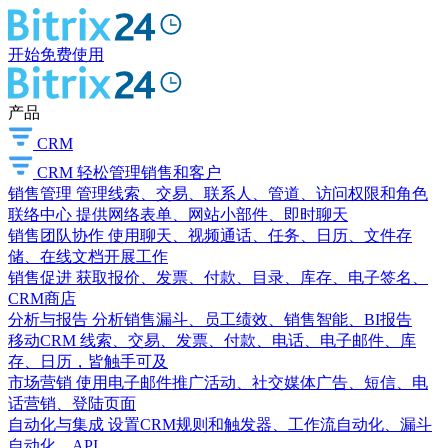
开始免费使用
产品
CRM
CRM
轻松管理销售和客户
销售管理
管理线索、交易、联系人、管道、访问权限和角色
联络中心
提供网络表单、网站小部件、即时聊天
销售团队协作
使用聊天、视频通话、任务、日历、文件存
储、在线文档开展工作
销售促进
获取报价、发票、付款、目录、库存、电子签名、
CRM商店
分析与报告
分析销售漏斗、员工绩效、销售智能、BI报告
移动CRM
线索、交易、发票、付款、电话、电子邮件、库
存、日历，皆触手可及
市场营销
使用电子邮件推广活动、社交媒体广告、短信、电
话营销、登陆页面
自动化与集成
设置CRM规则和触发器、工作流自动化、漏斗
自动化、API