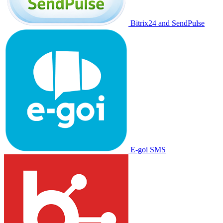
Bitrix24 and SendPulse
E-goi SMS