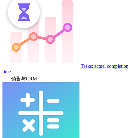
Tasks: actual completion
time
销售与CRM