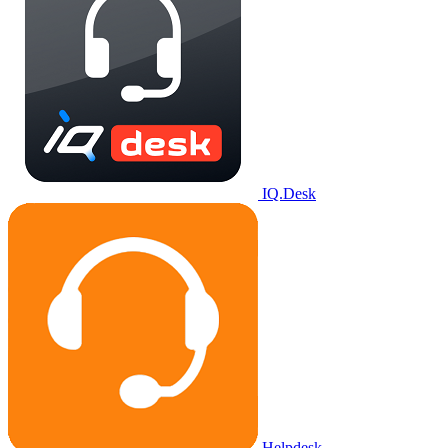
IQ.Desk
Helpdesk