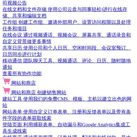
司视频公告
在线文档和文件存储
使用公司云盘与同事轻松j进行在线存
储、共享和编辑文档
工作组
创建工作组、邀请外部用户、设置访问权限以及处理
任务和项目
在线会议
通过视频通话、视频会议、屏幕共享、通话录音和
自定义背景做更多事情
共享日历
使用公司和个人日历、空闲时间段、会议室预订、
日历同步进行计划
移动通信
团队聊天工具、视频通话、评论、日历、随时随地
通知
查看所有协作功能
网站和商店
网站和商店
创建销售网站
建站工具
使用我们的免费CMS、模板、主机以建立出色的网
站
网站表单
使用自定义订单表单、注册和反馈表单以及带有条
件字段的表单获取线索
登陆页面
利用捕获表单、自动漏斗和Google Analytics集成工
具生成线索