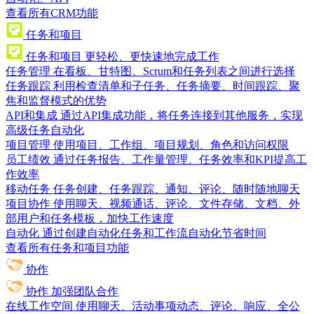
查看所有CRM功能
任务和项目
任务和项目
更轻松、更快速地完成工作
任务管理
在看板、甘特图、Scrum和任务列表之间进行选择
任务跟踪
利用检查清单和子任务、任务摘要、时间跟踪、聚
焦和监督模式的优势
API和集成
通过API集成功能，将任务连接到其他服务，实现
高级任务自动化
项目管理
使用项目、工作组、项目规划、角色和访问权限
员工绩效
通过任务报告、工作量管理、任务效率和KPI提高工
作效率
移动任务
任务创建、任务跟踪、通知、评论、随时随地聊天
项目协作
使用聊天、视频通话、评论、文件存储、文档、外
部用户和任务模板，加快工作速度
自动化
通过创建自动化任务和工作流自动化节省时间
查看所有任务和项目功能
协作
协作
加强团队合作
在线工作空间
使用聊天、活动事项动态、评论、响应、全公