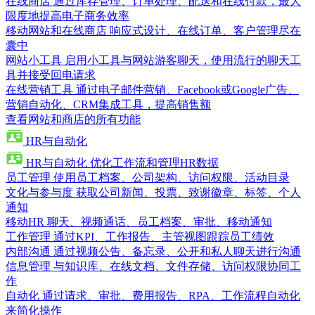
在线商店
通过库存管理、订单处理、配送和在线付款，最大
限度地提高电子商务效率
移动网站和在线商店
响应式设计、在线订单、客户管理尽在
囊中
网站小工具
启用小工具与网站游客聊天，使用流行的聊天工
具并接受回电请求
在线营销工具
通过电子邮件营销、Facebook或Google广告、
营销自动化、CRM集成工具，提高销售额
查看网站和商店的所有功能
HR与自动化
HR与自动化
优化工作流和管理HR数据
员工管理
使用员工档案、公司架构、访问权限、活动目录
文化与参与度
获取公司新闻、投票、致谢徽章、标签、个人
通知
移动HR
聊天、视频通话、员工档案、审批、移动通知
工作管理
通过KPI、工作报告、主管视图跟踪员工绩效
内部沟通
通过视频公告、备忘录、公开和私人聊天进行沟通
信息管理
与知识库、在线文档、文件存储、访问权限协同工
作
自动化
通过请求、审批、费用报告、RPA、工作流程自动化
来简化操作