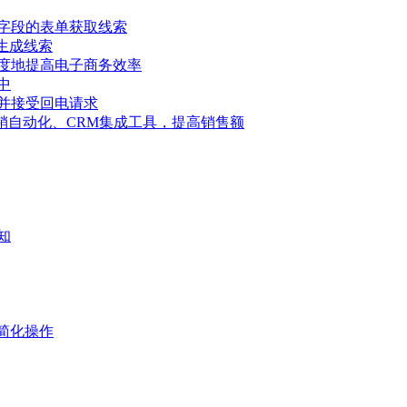
字段的表单获取线索
具生成线索
度地提高电子商务效率
中
并接受回电请求
告、营销自动化、CRM集成工具，提高销售额
知
简化操作