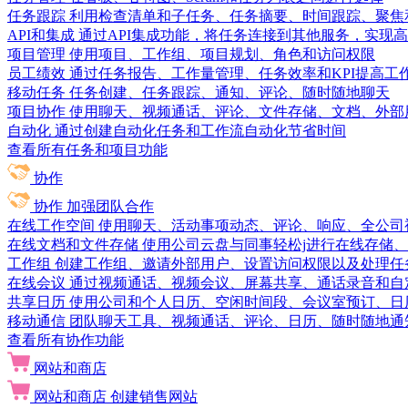
任务跟踪
利用检查清单和子任务、任务摘要、时间跟踪、聚焦
API和集成
通过API集成功能，将任务连接到其他服务，实现
项目管理
使用项目、工作组、项目规划、角色和访问权限
员工绩效
通过任务报告、工作量管理、任务效率和KPI提高工
移动任务
任务创建、任务跟踪、通知、评论、随时随地聊天
项目协作
使用聊天、视频通话、评论、文件存储、文档、外部
自动化
通过创建自动化任务和工作流自动化节省时间
查看所有任务和项目功能
协作
协作
加强团队合作
在线工作空间
使用聊天、活动事项动态、评论、响应、全公司
在线文档和文件存储
使用公司云盘与同事轻松j进行在线存储
工作组
创建工作组、邀请外部用户、设置访问权限以及处理任
在线会议
通过视频通话、视频会议、屏幕共享、通话录音和自
共享日历
使用公司和个人日历、空闲时间段、会议室预订、日
移动通信
团队聊天工具、视频通话、评论、日历、随时随地通
查看所有协作功能
网站和商店
网站和商店
创建销售网站