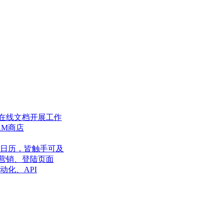
在线文档开展工作
RM商店
日历，皆触手可及
营销、登陆页面
动化、API