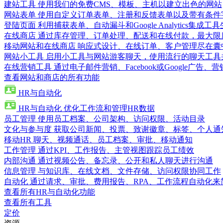
建站工具
使用我们的免费CMS、模板、主机以建立出色的网站
网站表单
使用自定义订单表单、注册和反馈表单以及带有条件
登陆页面
利用捕获表单、自动漏斗和Google Analytics集成工
在线商店
通过库存管理、订单处理、配送和在线付款，最大限
移动网站和在线商店
响应式设计、在线订单、客户管理尽在囊
网站小工具
启用小工具与网站游客聊天，使用流行的聊天工具
在线营销工具
通过电子邮件营销、Facebook或Google广
查看网站和商店的所有功能
HR与自动化
HR与自动化
优化工作流和管理HR数据
员工管理
使用员工档案、公司架构、访问权限、活动目录
文化与参与度
获取公司新闻、投票、致谢徽章、标签、个人通
移动HR
聊天、视频通话、员工档案、审批、移动通知
工作管理
通过KPI、工作报告、主管视图跟踪员工绩效
内部沟通
通过视频公告、备忘录、公开和私人聊天进行沟通
信息管理
与知识库、在线文档、文件存储、访问权限协同工作
自动化
通过请求、审批、费用报告、RPA、工作流程自动化来
查看所有HR与自动化功能
查看所有工具
定价