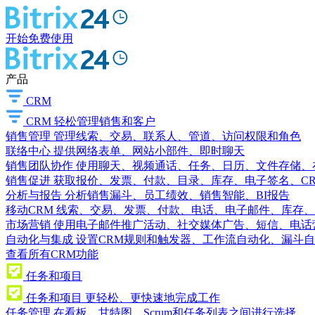
开始免费使用
产品
CRM
CRM
轻松管理销售和客户
销售管理
管理线索、交易、联系人、管道、访问权限和角色
联络中心
提供网络表单、网站小部件、即时聊天
销售团队协作
使用聊天、视频通话、任务、日历、文件存储、
销售促进
获取报价、发票、付款、目录、库存、电子签名、C
分析与报告
分析销售漏斗、员工绩效、销售智能、BI报告
移动CRM
线索、交易、发票、付款、电话、电子邮件、库存、
市场营销
使用电子邮件推广活动、社交媒体广告、短信、电话
自动化与集成
设置CRM规则和触发器、工作流自动化、漏斗自
查看所有CRM功能
任务和项目
任务和项目
更轻松、更快速地完成工作
任务管理
在看板、甘特图、Scrum和任务列表之间进行选择