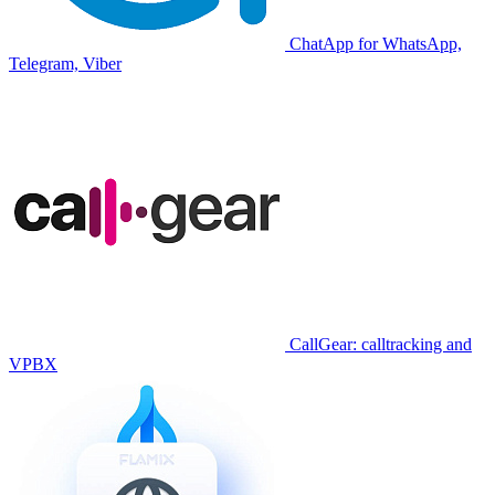
ChatApp for WhatsApp,
Telegram, Viber
CallGear: calltracking and
VPBX