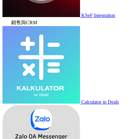
KSeF Integration
銷售與CRM
Calculator in Deals