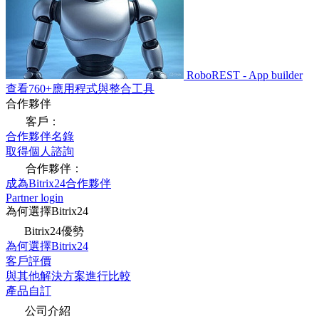
RoboREST - App builder
查看760+應用程式與整合工具
合作夥伴
客戶：
合作夥伴名錄
取得個人諮詢
合作夥伴：
成為Bitrix24合作夥伴
Partner login
為何選擇Bitrix24
Bitrix24優勢
為何選擇Bitrix24
客戶評價
與其他解決方案進行比較
產品自訂
公司介紹