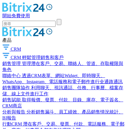
開始免費使用
產品
CRM
CRM
輕鬆管理銷售和客戶
銷售管理
管理潛在客戶、交易、聯絡人、管道、存取權限與
角色
聯絡中心
透過CRM表單、網站Widget、即時聊天、
WhatsApp、Instagram、電話服務和電子郵件進行全通路通訊
銷售團隊協作
利用聊天、視訊通話、任務、行事曆、檔案存
儲、線上文件進行工作
銷售賦能
取得報價、發票、付款、目錄、庫存、電子簽名、
CRM商店
分析與報告
分析銷售漏斗、員工績效、產品銷售情況統計、
BI報告
行動CRM
潛在客戶、交易、發票、付款、電話服務、電子郵