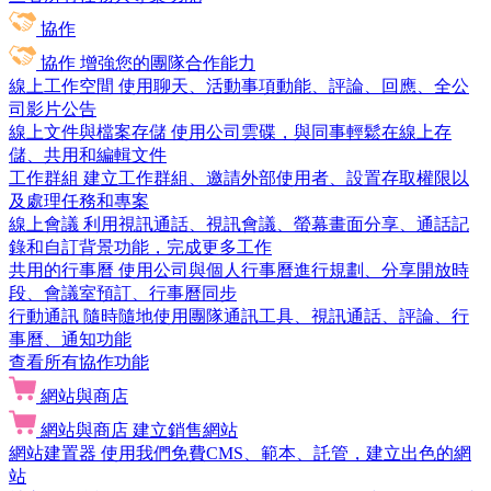
協作
協作
增強您的團隊合作能力
線上工作空間
使用聊天、活動事項動能、評論、回應、全公
司影片公告
線上文件與檔案存儲
使用公司雲碟，與同事輕鬆在線上存
儲、共用和編輯文件
工作群組
建立工作群組、邀請外部使用者、設置存取權限以
及處理任務和專案
線上會議
利用視訊通話、視訊會議、螢幕畫面分享、通話記
錄和自訂背景功能，完成更多工作
共用的行事曆
使用公司與個人行事曆進行規劃、分享開放時
段、會議室預訂、行事曆同步
行動通訊
隨時隨地使用團隊通訊工具、視訊通話、評論、行
事曆、通知功能
查看所有協作功能
網站與商店
網站與商店
建立銷售網站
網站建置器
使用我們免費CMS、範本、託管，建立出色的網
站