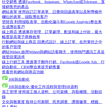
社交銷售
透過Facebook、Instagram、WhatsApp或Telegram，直
接銷售您的產品
網站表單
使用自訂訂單表單、註冊與回函表單以及附帶條件
欄位的表單，擷取潛在客戶
登陸頁
利用擷取表單、自動化漏斗和Google Analytics整合來
生成潛在客戶
線上商店
透過庫存管理、訂單處理、配送和線上付款，最大
幅度提高電子商務效率
行動網站與線上商店
回應式設計、線上訂單、在您掌控之中
的客戶管理
網站Widget
啟用Widget與網站訪客聊天，使用熱門通訊工具並
接受回電請求
線上行銷工具
透過電子郵件行銷、Facebook或Google Ads、行
銷自動化、CRM整合來提升銷售量
查看所有網站與商店功能
HR與自動化
HR與自動化
優化工作流程與管理HR資料
員工管理
使用員工個人資料、公司架構、存取權限、活動目
錄
文化與敬業度
取得公司新聞、民意調查、讚賞徽章、標籤、
個人通知