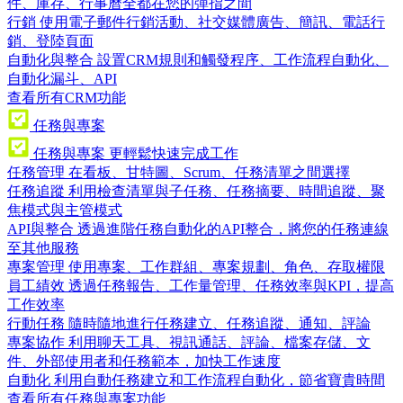
件、庫存、行事曆全都在您的彈指之間
行銷
使用電子郵件行銷活動、社交媒體廣告、簡訊、電話行
銷、登陸頁面
自動化與整合
設置CRM規則和觸發程序、工作流程自動化、
自動化漏斗、API
查看所有CRM功能
任務與專案
任務與專案
更輕鬆快速完成工作
任務管理
在看板、甘特圖、Scrum、任務清單之間選擇
任務追蹤
利用檢查清單與子任務、任務摘要、時間追蹤、聚
焦模式與主管模式
API與整合
透過進階任務自動化的API整合，將您的任務連線
至其他服務
專案管理
使用專案、工作群組、專案規劃、角色、存取權限
員工績效
透過任務報告、工作量管理、任務效率與KPI，提高
工作效率
行動任務
隨時隨地進行任務建立、任務追蹤、通知、評論
專案協作
利用聊天工具、視訊通話、評論、檔案存儲、文
件、外部使用者和任務範本，加快工作速度
自動化
利用自動任務建立和工作流程自動化，節省寶貴時間
查看所有任務與專案功能