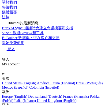
關於我們
聯絡我們
媒體報導
法律
Bitrix24的最新消息
Bitrix24 Sync: 通話時會建立會議摘要和文檔
Vibe：歡迎Bitrix24新工具
Bi Builder 数据集：潜在客户和交易
開始免費使用
登入
登入
My account
tc
美國
United States (English)
América Latina (Español)
Brasil (Português)
México (Español)
Colombia (Español)
歐洲
Europe (English)
Deutschland (Deutsch)
France (Français)
Polska
(Polski)
Italia (Italiano)
United Kingdom (English)