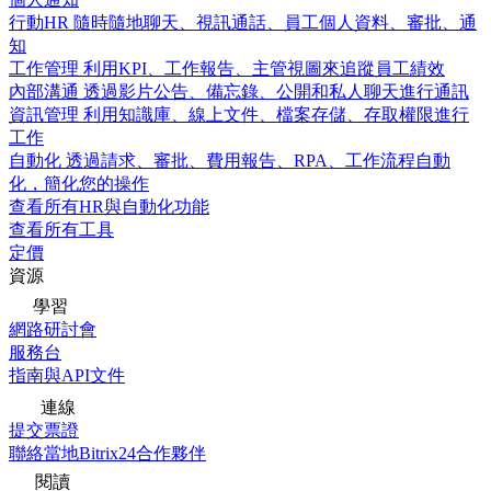
行動HR
隨時隨地聊天、視訊通話、員工個人資料、審批、通
知
工作管理
利用KPI、工作報告、主管視圖來追蹤員工績效
內部溝通
透過影片公告、備忘錄、公開和私人聊天進行通訊
資訊管理
利用知識庫、線上文件、檔案存儲、存取權限進行
工作
自動化
透過請求、審批、費用報告、RPA、工作流程自動
化，簡化您的操作
查看所有HR與自動化功能
查看所有工具
定價
資源
學習
網路研討會
服務台
指南與API文件
連線
提交票證
聯絡當地Bitrix24合作夥伴
閱讀