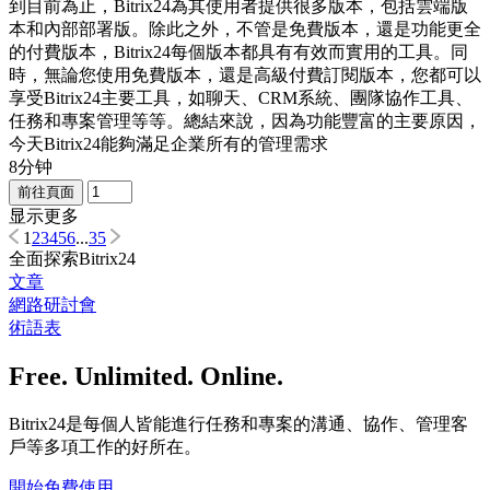
到目前為止，Bitrix24為其使用者提供很多版本，包括雲端版
本和內部部署版。除此之外，不管是免費版本，還是功能更全
的付費版本，Bitrix24每個版本都具有有效而實用的工具。同
時，無論您使用免費版本，還是高級付費訂閱版本，您都可以
享受Bitrix24主要工具，如聊天、CRM系統、團隊協作工具、
任務和專案管理等等。總結來說，因為功能豐富的主要原因，
今天Bitrix24能夠滿足企業所有的管理需求
8分钟
前往頁面
显示更多
1
2
3
4
5
6
...
35
全面探索Bitrix24
文章
網路研討會
術語表
Free. Unlimited. Online.
Bitrix24是每個人皆能進行任務和專案的溝通、協作、管理客
戶等多項工作的好所在。
開始免費使用