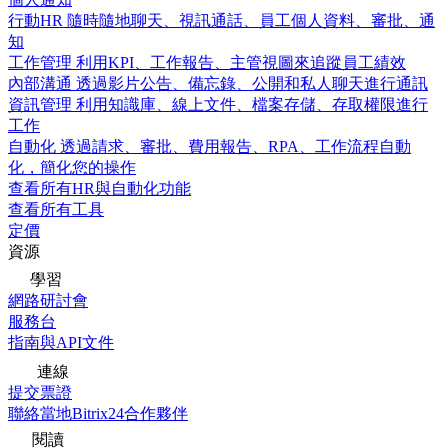
行動HR
隨時隨地聊天、視訊通話、員工個人資料、審批、通
知
工作管理
利用KPI、工作報告、主管視圖來追蹤員工績效
內部溝通
透過影片公告、備忘錄、公開和私人聊天進行通訊
資訊管理
利用知識庫、線上文件、檔案存儲、存取權限進行
工作
自動化
透過請求、審批、費用報告、RPA、工作流程自動
化，簡化您的操作
查看所有HR與自動化功能
查看所有工具
定價
資源
學習
網路研討會
服務台
指南與API文件
連線
提交票證
聯絡當地Bitrix24合作夥伴
閱讀