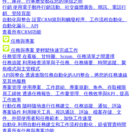
件、庫存、行事曆全都在您的彈指之間
行銷
使用電子郵件行銷活動、社交媒體廣告、簡訊、電話行
銷、登陸頁面
自動化與整合
設置CRM規則和觸發程序、工作流程自動化、
自動化漏斗、API
查看所有CRM功能
任務與專案
任務與專案
更輕鬆快速完成工作
任務管理
在看板、甘特圖、Scrum、任務清單之間選擇
任務追蹤
利用檢查清單與子任務、任務摘要、時間追蹤、聚
焦模式與主管模式
API與整合
透過進階任務自動化的API整合，將您的任務連線
至其他服務
專案管理
使用專案、工作群組、專案規劃、角色、存取權限
員工績效
透過任務報告、工作量管理、任務效率與KPI，提高
工作效率
行動任務
隨時隨地進行任務建立、任務追蹤、通知、評論
專案協作
利用聊天工具、視訊通話、評論、檔案存儲、文
件、外部使用者和任務範本，加快工作速度
自動化
利用自動任務建立和工作流程自動化，節省寶貴時間
查看所有任務與專案功能