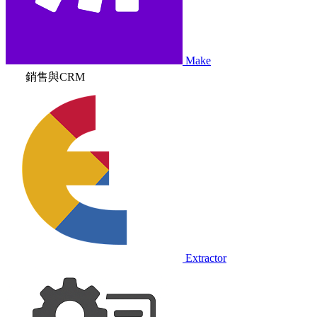
Make
銷售與CRM
Extractor