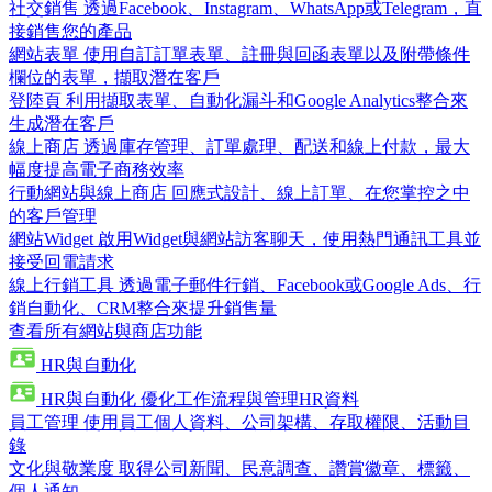
社交銷售
透過Facebook、Instagram、WhatsApp或Telegram，直
接銷售您的產品
網站表單
使用自訂訂單表單、註冊與回函表單以及附帶條件
欄位的表單，擷取潛在客戶
登陸頁
利用擷取表單、自動化漏斗和Google Analytics整合來
生成潛在客戶
線上商店
透過庫存管理、訂單處理、配送和線上付款，最大
幅度提高電子商務效率
行動網站與線上商店
回應式設計、線上訂單、在您掌控之中
的客戶管理
網站Widget
啟用Widget與網站訪客聊天，使用熱門通訊工具並
接受回電請求
線上行銷工具
透過電子郵件行銷、Facebook或Google Ads、行
銷自動化、CRM整合來提升銷售量
查看所有網站與商店功能
HR與自動化
HR與自動化
優化工作流程與管理HR資料
員工管理
使用員工個人資料、公司架構、存取權限、活動目
錄
文化與敬業度
取得公司新聞、民意調查、讚賞徽章、標籤、
個人通知