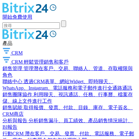
開始免費使用
產品
CRM
CRM
輕鬆管理銷售和客戶
銷售管理
管理潛在客戶、交易、聯絡人、管道、存取權限與
角色
聯絡中心
透過CRM表單、網站Widget、即時聊天、
WhatsApp、Instagram、電話服務和電子郵件進行全通路通訊
銷售團隊協作
利用聊天、視訊通話、任務、行事曆、檔案存
儲、線上文件進行工作
銷售賦能
取得報價、發票、付款、目錄、庫存、電子簽名、
CRM商店
分析與報告
分析銷售漏斗、員工績效、產品銷售情況統計、
BI報告
行動CRM
潛在客戶、交易、發票、付款、電話服務、電子郵