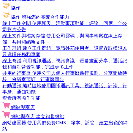
協作
協作
增強您的團隊合作能力
線上工作空間
使用聊天、活動事項動能、評論、回應、全公
司影片公告
線上文件與檔案存儲
使用公司雲碟，與同事輕鬆在線上存
儲、共用和編輯文件
工作群組
建立工作群組、邀請外部使用者、設置存取權限以
及處理任務和專案
線上會議
利用視訊通話、視訊會議、螢幕畫面分享、通話記
錄和自訂背景功能，完成更多工作
共用的行事曆
使用公司與個人行事曆進行規劃、分享開放時
段、會議室預訂、行事曆同步
行動通訊
隨時隨地使用團隊通訊工具、視訊通話、評論、行
事曆、通知功能
查看所有協作功能
網站與商店
網站與商店
建立銷售網站
網站建置器
使用我們免費CMS、範本、託管，建立出色的網
站