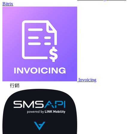
Bitrix
Invoicing
行銷