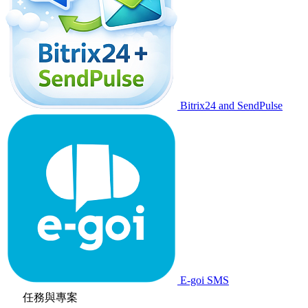
Bitrix24 and SendPulse
E-goi SMS
任務與專案