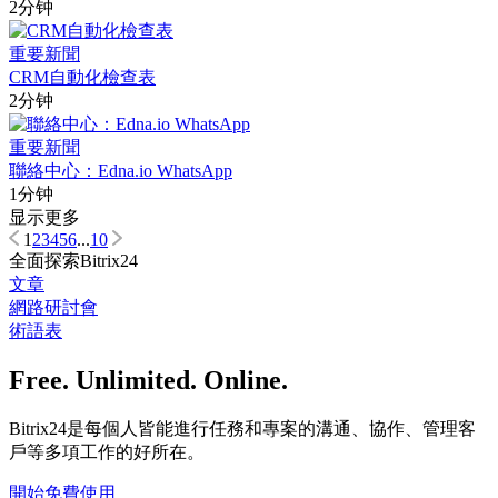
2分钟
重要新聞
CRM自動化檢查表
2分钟
重要新聞
聯絡中心：Edna.io WhatsApp
1分钟
显示更多
1
2
3
4
5
6
...
10
全面探索Bitrix24
文章
網路研討會
術語表
Free. Unlimited. Online.
Bitrix24是每個人皆能進行任務和專案的溝通、協作、管理客
戶等多項工作的好所在。
開始免費使用