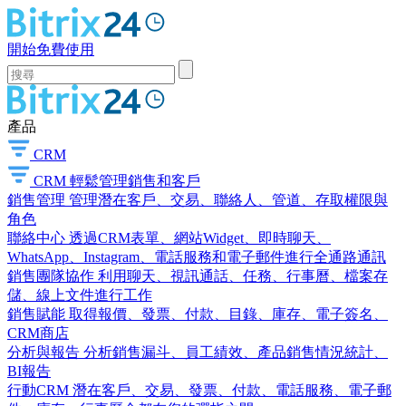
開始免費使用
產品
CRM
CRM
輕鬆管理銷售和客戶
銷售管理
管理潛在客戶、交易、聯絡人、管道、存取權限與
角色
聯絡中心
透過CRM表單、網站Widget、即時聊天、
WhatsApp、Instagram、電話服務和電子郵件進行全通路通訊
銷售團隊協作
利用聊天、視訊通話、任務、行事曆、檔案存
儲、線上文件進行工作
銷售賦能
取得報價、發票、付款、目錄、庫存、電子簽名、
CRM商店
分析與報告
分析銷售漏斗、員工績效、產品銷售情況統計、
BI報告
行動CRM
潛在客戶、交易、發票、付款、電話服務、電子郵