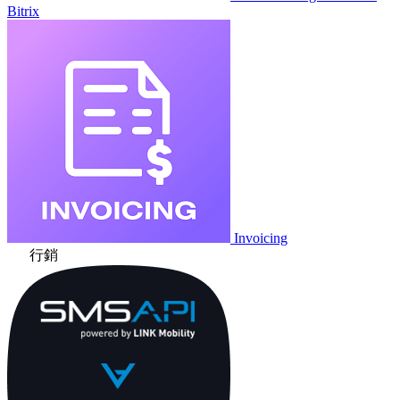
Bitrix
Invoicing
行銷