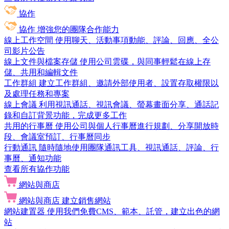
協作
協作
增強您的團隊合作能力
線上工作空間
使用聊天、活動事項動能、評論、回應、全公
司影片公告
線上文件與檔案存儲
使用公司雲碟，與同事輕鬆在線上存
儲、共用和編輯文件
工作群組
建立工作群組、邀請外部使用者、設置存取權限以
及處理任務和專案
線上會議
利用視訊通話、視訊會議、螢幕畫面分享、通話記
錄和自訂背景功能，完成更多工作
共用的行事曆
使用公司與個人行事曆進行規劃、分享開放時
段、會議室預訂、行事曆同步
行動通訊
隨時隨地使用團隊通訊工具、視訊通話、評論、行
事曆、通知功能
查看所有協作功能
網站與商店
網站與商店
建立銷售網站
網站建置器
使用我們免費CMS、範本、託管，建立出色的網
站