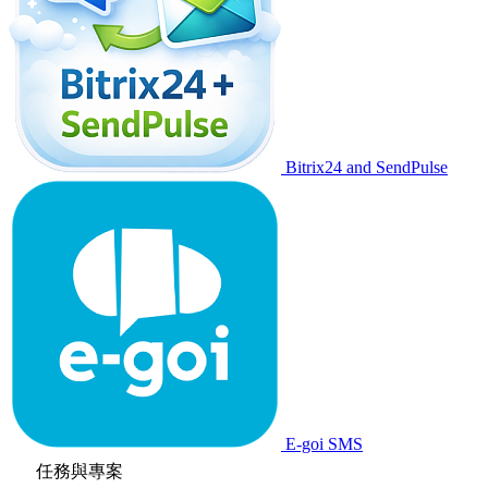
Bitrix24 and SendPulse
E-goi SMS
任務與專案