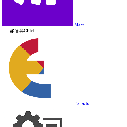
Make
銷售與CRM
Extractor