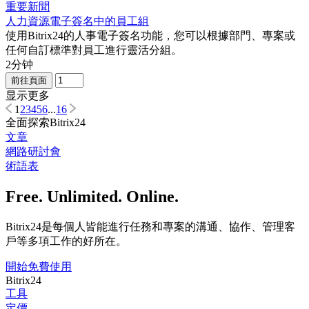
重要新聞
人力資源電子簽名中的員工組
使用Bitrix24的人事電子簽名功能，您可以根據部門、專案或
任何自訂標準對員工進行靈活分組。
2分钟
前往頁面
显示更多
1
2
3
4
5
6
...
16
全面探索Bitrix24
文章
網路研討會
術語表
Free. Unlimited. Online.
Bitrix24是每個人皆能進行任務和專案的溝通、協作、管理客
戶等多項工作的好所在。
開始免費使用
Bitrix24
工具
定價