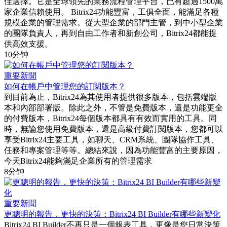
佳選擇。它是全球領先的業務流程管理平台，已有超過1500萬
家企業信賴使用。 Bitrix24功能豐富，工俱全面，能滿足各種
規模企業的管理需求。從大型企業的部門主管，到中小型企業
的團隊負責人，再到自由工作者和新創公司，Bitrix24都能提
供高效支援。
10分钟
重要新聞
如何在帳戶中管理您的訂閱版本？
到目前為止，Bitrix24為其使用者提供很多版本，包括雲端版
本和內部部署版。除此之外，不管是免費版本，還是功能更全
的付費版本，Bitrix24每個版本都具有有效而實用的工具。同
時，無論您使用免費版本，還是高級付費訂閱版本，您都可以
享受Bitrix24主要工具，如聊天、CRM系統、團隊協作工具、
任務和專案管理等等。總結來說，因為功能豐富的主要原因，
今天Bitrix24能夠滿足企業所有的管理需求
8分钟
重要新聞
更聰明的報告，更快的決策：Bitrix24 BI Builder有哪些新變化
Bitrix24 BI Builder不再只是一個報表工具，更像是您日常決策