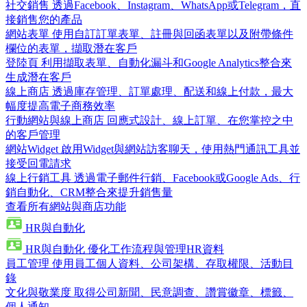
社交銷售
透過Facebook、Instagram、WhatsApp或Telegram，直
接銷售您的產品
網站表單
使用自訂訂單表單、註冊與回函表單以及附帶條件
欄位的表單，擷取潛在客戶
登陸頁
利用擷取表單、自動化漏斗和Google Analytics整合來
生成潛在客戶
線上商店
透過庫存管理、訂單處理、配送和線上付款，最大
幅度提高電子商務效率
行動網站與線上商店
回應式設計、線上訂單、在您掌控之中
的客戶管理
網站Widget
啟用Widget與網站訪客聊天，使用熱門通訊工具並
接受回電請求
線上行銷工具
透過電子郵件行銷、Facebook或Google Ads、行
銷自動化、CRM整合來提升銷售量
查看所有網站與商店功能
HR與自動化
HR與自動化
優化工作流程與管理HR資料
員工管理
使用員工個人資料、公司架構、存取權限、活動目
錄
文化與敬業度
取得公司新聞、民意調查、讚賞徽章、標籤、
個人通知