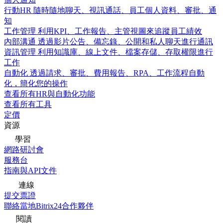
行動HR
隨時隨地聊天、視訊通話、員工個人資料、審批、通
知
工作管理
利用KPI、工作報告、主管視圖來追蹤員工績效
內部溝通
透過影片公告、備忘錄、公開和私人聊天進行通訊
資訊管理
利用知識庫、線上文件、檔案存儲、存取權限進行
工作
自動化
透過請求、審批、費用報告、RPA、工作流程自動
化，簡化您的操作
查看所有HR與自動化功能
查看所有工具
定價
資源
學習
網路研討會
服務台
指南與API文件
連線
提交票證
聯絡當地Bitrix24合作夥伴
閱讀