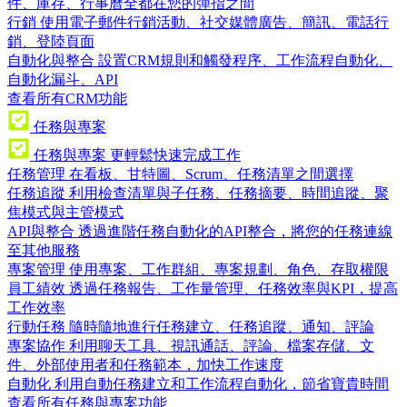
件、庫存、行事曆全都在您的彈指之間
行銷
使用電子郵件行銷活動、社交媒體廣告、簡訊、電話行
銷、登陸頁面
自動化與整合
設置CRM規則和觸發程序、工作流程自動化、
自動化漏斗、API
查看所有CRM功能
任務與專案
任務與專案
更輕鬆快速完成工作
任務管理
在看板、甘特圖、Scrum、任務清單之間選擇
任務追蹤
利用檢查清單與子任務、任務摘要、時間追蹤、聚
焦模式與主管模式
API與整合
透過進階任務自動化的API整合，將您的任務連線
至其他服務
專案管理
使用專案、工作群組、專案規劃、角色、存取權限
員工績效
透過任務報告、工作量管理、任務效率與KPI，提高
工作效率
行動任務
隨時隨地進行任務建立、任務追蹤、通知、評論
專案協作
利用聊天工具、視訊通話、評論、檔案存儲、文
件、外部使用者和任務範本，加快工作速度
自動化
利用自動任務建立和工作流程自動化，節省寶貴時間
查看所有任務與專案功能