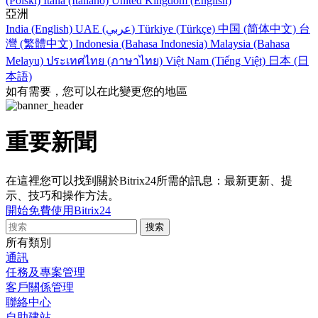
(Polski)
Italia (Italiano)
United Kingdom (English)
亞洲
India (English)
UAE (عربي)
Türkiye (Türkçe)
中国 (简体中文)
台
灣 (繁體中文)
Indonesia (Bahasa Indonesia)
Malaysia (Bahasa
Melayu)
ประเทศไทย (ภาษาไทย)
Việt Nam (Tiếng Việt)
日本 (日
本語)
如有需要，您可以在此變更您的地區
重要新聞
在這裡您可以找到關於Bitrix24所需的訊息：最新更新、提
示、技巧和操作方法。
開始免費使用Bitrix24
所有類別
通訊
任務及專案管理
客戶關係管理
聯絡中心
自助建站