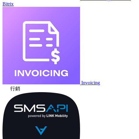
Bitrix
Invoicing
行銷