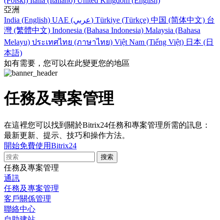
(Polski)
Italia (Italiano)
United Kingdom (English)
亞洲
India (English)
UAE (عربي)
Türkiye (Türkçe)
中国 (简体中文)
台
灣 (繁體中文)
Indonesia (Bahasa Indonesia)
Malaysia (Bahasa
Melayu)
ประเทศไทย (ภาษาไทย)
Việt Nam (Tiếng Việt)
日本 (日
本語)
如有需要，您可以在此變更您的地區
任務及專案管理
在這裡您可以找到關於Bitrix24任務和專案管理所需的訊息：
最新更新、提示、技巧和操作方法。
開始免費使用Bitrix24
任務及專案管理
通訊
任務及專案管理
客戶關係管理
聯絡中心
自助建站