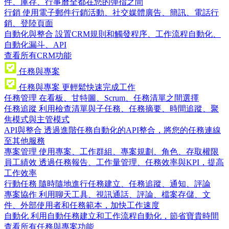
件、庫存、行事曆全都在您的彈指之間
行銷
使用電子郵件行銷活動、社交媒體廣告、簡訊、電話行
銷、登陸頁面
自動化與整合
設置CRM規則和觸發程序、工作流程自動化、
自動化漏斗、API
查看所有CRM功能
任務與專案
任務與專案
更輕鬆快速完成工作
任務管理
在看板、甘特圖、Scrum、任務清單之間選擇
任務追蹤
利用檢查清單與子任務、任務摘要、時間追蹤、聚
焦模式與主管模式
API與整合
透過進階任務自動化的API整合，將您的任務連線
至其他服務
專案管理
使用專案、工作群組、專案規劃、角色、存取權限
員工績效
透過任務報告、工作量管理、任務效率與KPI，提高
工作效率
行動任務
隨時隨地進行任務建立、任務追蹤、通知、評論
專案協作
利用聊天工具、視訊通話、評論、檔案存儲、文
件、外部使用者和任務範本，加快工作速度
自動化
利用自動任務建立和工作流程自動化，節省寶貴時間
查看所有任務與專案功能