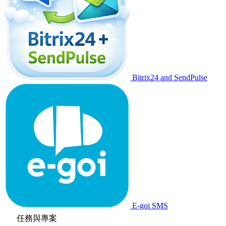
Bitrix24 and SendPulse
E-goi SMS
任務與專案