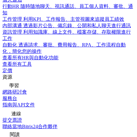
行動HR
隨時隨地聊天、視訊通話、員工個人資料、審批、通
知
工作管理
利用KPI、工作報告、主管視圖來追蹤員工績效
內部溝通
透過影片公告、備忘錄、公開和私人聊天進行通訊
資訊管理
利用知識庫、線上文件、檔案存儲、存取權限進行
工作
自動化
透過請求、審批、費用報告、RPA、工作流程自動
化，簡化您的操作
查看所有HR與自動化功能
查看所有工具
定價
資源
學習
網路研討會
服務台
指南與API文件
連線
提交票證
聯絡當地Bitrix24合作夥伴
閱讀