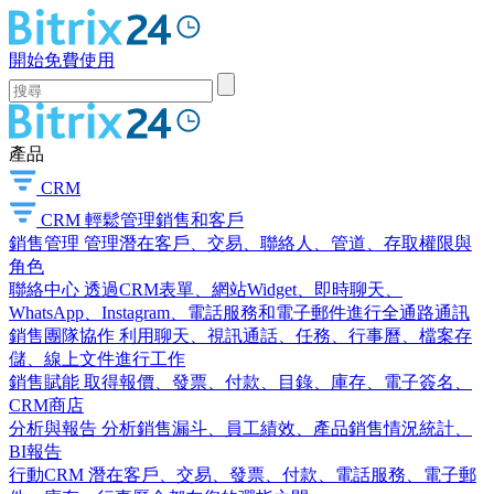
開始免費使用
產品
CRM
CRM
輕鬆管理銷售和客戶
銷售管理
管理潛在客戶、交易、聯絡人、管道、存取權限與
角色
聯絡中心
透過CRM表單、網站Widget、即時聊天、
WhatsApp、Instagram、電話服務和電子郵件進行全通路通訊
銷售團隊協作
利用聊天、視訊通話、任務、行事曆、檔案存
儲、線上文件進行工作
銷售賦能
取得報價、發票、付款、目錄、庫存、電子簽名、
CRM商店
分析與報告
分析銷售漏斗、員工績效、產品銷售情況統計、
BI報告
行動CRM
潛在客戶、交易、發票、付款、電話服務、電子郵