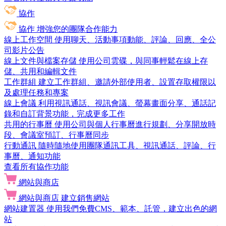
協作
協作
增強您的團隊合作能力
線上工作空間
使用聊天、活動事項動能、評論、回應、全公
司影片公告
線上文件與檔案存儲
使用公司雲碟，與同事輕鬆在線上存
儲、共用和編輯文件
工作群組
建立工作群組、邀請外部使用者、設置存取權限以
及處理任務和專案
線上會議
利用視訊通話、視訊會議、螢幕畫面分享、通話記
錄和自訂背景功能，完成更多工作
共用的行事曆
使用公司與個人行事曆進行規劃、分享開放時
段、會議室預訂、行事曆同步
行動通訊
隨時隨地使用團隊通訊工具、視訊通話、評論、行
事曆、通知功能
查看所有協作功能
網站與商店
網站與商店
建立銷售網站
網站建置器
使用我們免費CMS、範本、託管，建立出色的網
站