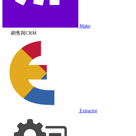
Make
銷售與CRM
Extractor