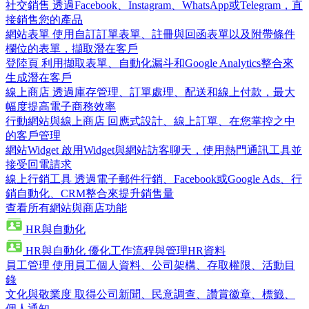
社交銷售
透過Facebook、Instagram、WhatsApp或Telegram，直
接銷售您的產品
網站表單
使用自訂訂單表單、註冊與回函表單以及附帶條件
欄位的表單，擷取潛在客戶
登陸頁
利用擷取表單、自動化漏斗和Google Analytics整合來
生成潛在客戶
線上商店
透過庫存管理、訂單處理、配送和線上付款，最大
幅度提高電子商務效率
行動網站與線上商店
回應式設計、線上訂單、在您掌控之中
的客戶管理
網站Widget
啟用Widget與網站訪客聊天，使用熱門通訊工具並
接受回電請求
線上行銷工具
透過電子郵件行銷、Facebook或Google Ads、行
銷自動化、CRM整合來提升銷售量
查看所有網站與商店功能
HR與自動化
HR與自動化
優化工作流程與管理HR資料
員工管理
使用員工個人資料、公司架構、存取權限、活動目
錄
文化與敬業度
取得公司新聞、民意調查、讚賞徽章、標籤、
個人通知