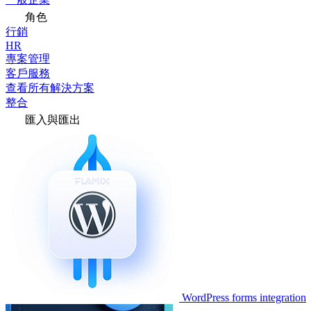
角色
行銷
HR
專案管理
客戶服務
查看所有解決方案
整合
匯入與匯出
WordPress forms integration