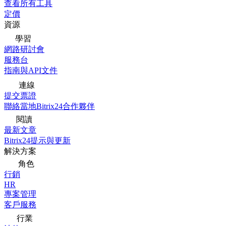
查看所有工具
定價
資源
學習
網路研討會
服務台
指南與API文件
連線
提交票證
聯絡當地Bitrix24合作夥伴
閱讀
最新文章
Bitrix24提示與更新
解決方案
角色
行銷
HR
專案管理
客戶服務
行業