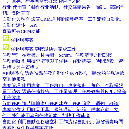
件、庫存、行事曆全都在您的彈指之間
行銷
使用電子郵件行銷活動、社交媒體廣告、簡訊、電話行
銷、登陸頁面
自動化與整合
設置CRM規則和觸發程序、工作流程自動化、
自動化漏斗、API
查看所有CRM功能
任務與專案
任務與專案
更輕鬆快速完成工作
任務管理
在看板、甘特圖、Scrum、任務清單之間選擇
任務追蹤
利用檢查清單與子任務、任務摘要、時間追蹤、聚
焦模式與主管模式
API與整合
透過進階任務自動化的API整合，將您的任務連線
至其他服務
專案管理
使用專案、工作群組、專案規劃、角色、存取權限
員工績效
透過任務報告、工作量管理、任務效率與KPI，提高
工作效率
行動任務
隨時隨地進行任務建立、任務追蹤、通知、評論
專案協作
利用聊天工具、視訊通話、評論、檔案存儲、文
件、外部使用者和任務範本，加快工作速度
自動化
利用自動任務建立和工作流程自動化，節省寶貴時間
查看所有任務與專案功能