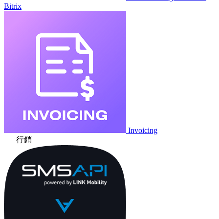
Bitrix
Invoicing
行銷