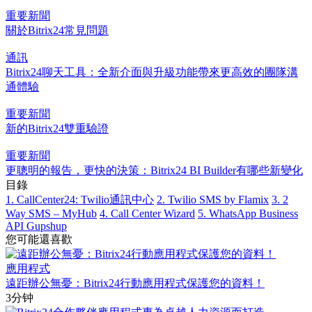
重要新聞
關於Bitrix24常見問題
通訊
Bitrix24聊天工具：全新介面與升級功能帶來更高效的團隊溝
通體驗
重要新聞
新的Bitrix24雙重驗證
重要新聞
更聰明的報告，更快的決策：Bitrix24 BI Builder有哪些新變化
目錄
1. CallCenter24: Twilio通訊中心
2. Twilio SMS by Flamix
3. 2
Way SMS – MyHub
4. Call Center Wizard
5. WhatsApp Business
API Gupshup
您可能還喜歡
應用程式
遠距辦公無憂：Bitrix24行動應用程式保護您的資料！
3分钟