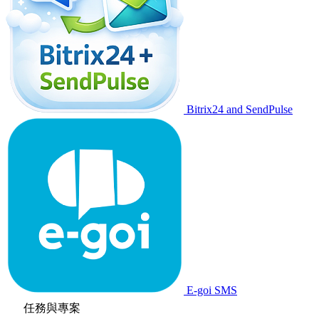
Bitrix24 and SendPulse
E-goi SMS
任務與專案