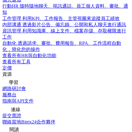
行動HR
隨時隨地聊天、視訊通話、員工個人資料、審批、通
知
工作管理
利用KPI、工作報告、主管視圖來追蹤員工績效
內部溝通
透過影片公告、備忘錄、公開和私人聊天進行通訊
資訊管理
利用知識庫、線上文件、檔案存儲、存取權限進行
工作
自動化
透過請求、審批、費用報告、RPA、工作流程自動
化，簡化您的操作
查看所有HR與自動化功能
查看所有工具
定價
資源
學習
網路研討會
服務台
指南與API文件
連線
提交票證
聯絡當地Bitrix24合作夥伴
閱讀