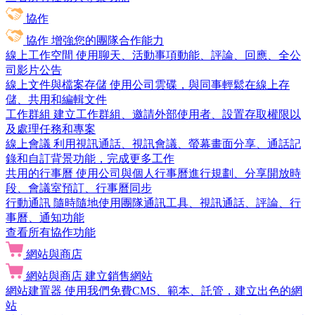
協作
協作
增強您的團隊合作能力
線上工作空間
使用聊天、活動事項動能、評論、回應、全公
司影片公告
線上文件與檔案存儲
使用公司雲碟，與同事輕鬆在線上存
儲、共用和編輯文件
工作群組
建立工作群組、邀請外部使用者、設置存取權限以
及處理任務和專案
線上會議
利用視訊通話、視訊會議、螢幕畫面分享、通話記
錄和自訂背景功能，完成更多工作
共用的行事曆
使用公司與個人行事曆進行規劃、分享開放時
段、會議室預訂、行事曆同步
行動通訊
隨時隨地使用團隊通訊工具、視訊通話、評論、行
事曆、通知功能
查看所有協作功能
網站與商店
網站與商店
建立銷售網站
網站建置器
使用我們免費CMS、範本、託管，建立出色的網
站