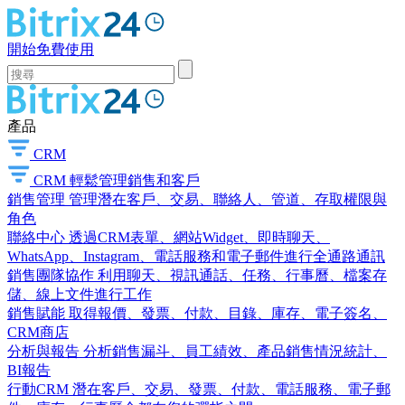
開始免費使用
產品
CRM
CRM
輕鬆管理銷售和客戶
銷售管理
管理潛在客戶、交易、聯絡人、管道、存取權限與
角色
聯絡中心
透過CRM表單、網站Widget、即時聊天、
WhatsApp、Instagram、電話服務和電子郵件進行全通路通訊
銷售團隊協作
利用聊天、視訊通話、任務、行事曆、檔案存
儲、線上文件進行工作
銷售賦能
取得報價、發票、付款、目錄、庫存、電子簽名、
CRM商店
分析與報告
分析銷售漏斗、員工績效、產品銷售情況統計、
BI報告
行動CRM
潛在客戶、交易、發票、付款、電話服務、電子郵