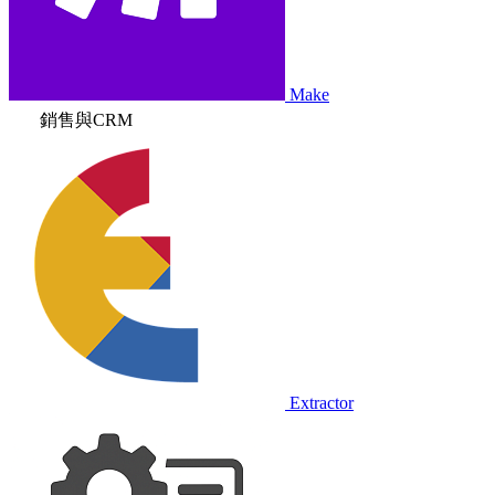
Make
銷售與CRM
Extractor