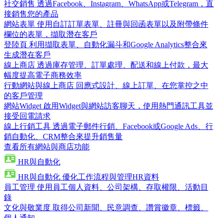
社交銷售
透過Facebook、Instagram、WhatsApp或Telegram，直
接銷售您的產品
網站表單
使用自訂訂單表單、註冊與回函表單以及附帶條件
欄位的表單，擷取潛在客戶
登陸頁
利用擷取表單、自動化漏斗和Google Analytics整合來
生成潛在客戶
線上商店
透過庫存管理、訂單處理、配送和線上付款，最大
幅度提高電子商務效率
行動網站與線上商店
回應式設計、線上訂單、在您掌控之中
的客戶管理
網站Widget
啟用Widget與網站訪客聊天，使用熱門通訊工具並
接受回電請求
線上行銷工具
透過電子郵件行銷、Facebook或Google Ads、行
銷自動化、CRM整合來提升銷售量
查看所有網站與商店功能
HR與自動化
HR與自動化
優化工作流程與管理HR資料
員工管理
使用員工個人資料、公司架構、存取權限、活動目
錄
文化與敬業度
取得公司新聞、民意調查、讚賞徽章、標籤、
個人通知