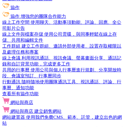
協作
協作
增強您的團隊合作能力
線上工作空間
使用聊天、活動事項動能、評論、回應、全公
司影片公告
線上文件與檔案存儲
使用公司雲碟，與同事輕鬆在線上存
儲、共用和編輯文件
工作群組
建立工作群組、邀請外部使用者、設置存取權限以
及處理任務和專案
線上會議
利用視訊通話、視訊會議、螢幕畫面分享、通話記
錄和自訂背景功能，完成更多工作
共用的行事曆
使用公司與個人行事曆進行規劃、分享開放時
段、會議室預訂、行事曆同步
行動通訊
隨時隨地使用團隊通訊工具、視訊通話、評論、行
事曆、通知功能
查看所有協作功能
網站與商店
網站與商店
建立銷售網站
網站建置器
使用我們免費CMS、範本、託管，建立出色的網
站