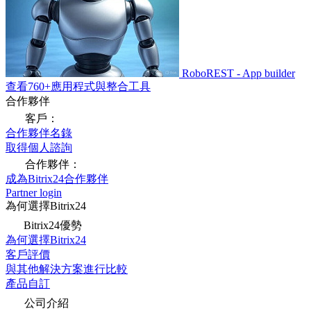
RoboREST - App builder
查看760+應用程式與整合工具
合作夥伴
客戶：
合作夥伴名錄
取得個人諮詢
合作夥伴：
成為Bitrix24合作夥伴
Partner login
為何選擇Bitrix24
Bitrix24優勢
為何選擇Bitrix24
客戶評價
與其他解決方案進行比較
產品自訂
公司介紹