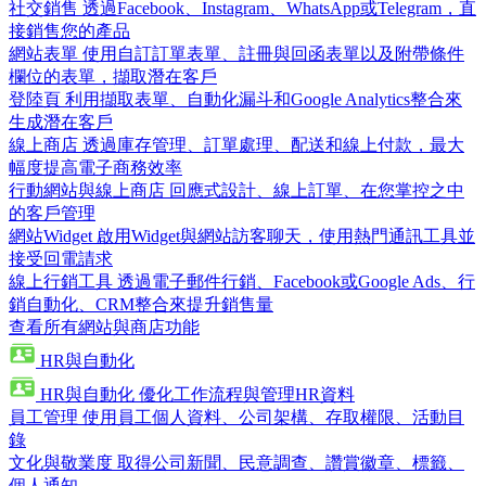
社交銷售
透過Facebook、Instagram、WhatsApp或Telegram，直
接銷售您的產品
網站表單
使用自訂訂單表單、註冊與回函表單以及附帶條件
欄位的表單，擷取潛在客戶
登陸頁
利用擷取表單、自動化漏斗和Google Analytics整合來
生成潛在客戶
線上商店
透過庫存管理、訂單處理、配送和線上付款，最大
幅度提高電子商務效率
行動網站與線上商店
回應式設計、線上訂單、在您掌控之中
的客戶管理
網站Widget
啟用Widget與網站訪客聊天，使用熱門通訊工具並
接受回電請求
線上行銷工具
透過電子郵件行銷、Facebook或Google Ads、行
銷自動化、CRM整合來提升銷售量
查看所有網站與商店功能
HR與自動化
HR與自動化
優化工作流程與管理HR資料
員工管理
使用員工個人資料、公司架構、存取權限、活動目
錄
文化與敬業度
取得公司新聞、民意調查、讚賞徽章、標籤、
個人通知