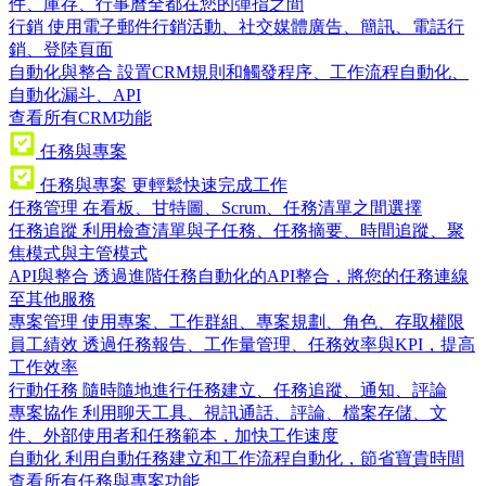
件、庫存、行事曆全都在您的彈指之間
行銷
使用電子郵件行銷活動、社交媒體廣告、簡訊、電話行
銷、登陸頁面
自動化與整合
設置CRM規則和觸發程序、工作流程自動化、
自動化漏斗、API
查看所有CRM功能
任務與專案
任務與專案
更輕鬆快速完成工作
任務管理
在看板、甘特圖、Scrum、任務清單之間選擇
任務追蹤
利用檢查清單與子任務、任務摘要、時間追蹤、聚
焦模式與主管模式
API與整合
透過進階任務自動化的API整合，將您的任務連線
至其他服務
專案管理
使用專案、工作群組、專案規劃、角色、存取權限
員工績效
透過任務報告、工作量管理、任務效率與KPI，提高
工作效率
行動任務
隨時隨地進行任務建立、任務追蹤、通知、評論
專案協作
利用聊天工具、視訊通話、評論、檔案存儲、文
件、外部使用者和任務範本，加快工作速度
自動化
利用自動任務建立和工作流程自動化，節省寶貴時間
查看所有任務與專案功能