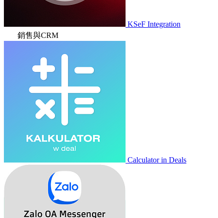
KSeF Integration
銷售與CRM
Calculator in Deals