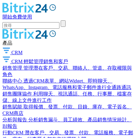
開始免費使用
產品
CRM
CRM
輕鬆管理銷售和客戶
銷售管理
管理潛在客戶、交易、聯絡人、管道、存取權限與
角色
聯絡中心
透過CRM表單、網站Widget、即時聊天、
WhatsApp、Instagram、電話服務和電子郵件進行全通路通訊
銷售團隊協作
利用聊天、視訊通話、任務、行事曆、檔案存
儲、線上文件進行工作
銷售賦能
取得報價、發票、付款、目錄、庫存、電子簽名、
CRM商店
分析與報告
分析銷售漏斗、員工績效、產品銷售情況統計、
BI報告
行動CRM
潛在客戶、交易、發票、付款、電話服務、電子郵