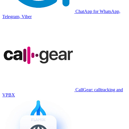
ChatApp for WhatsApp,
Telegram, Viber
CallGear: calltracking and
VPBX