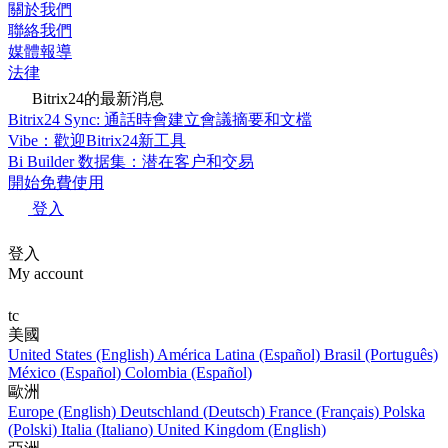
關於我們
聯絡我們
媒體報導
法律
Bitrix24的最新消息
Bitrix24 Sync: 通話時會建立會議摘要和文檔
Vibe：歡迎Bitrix24新工具
Bi Builder 数据集：潜在客户和交易
開始免費使用
登入
登入
My account
tc
美國
United States (English)
América Latina (Español)
Brasil (Português)
México (Español)
Colombia (Español)
歐洲
Europe (English)
Deutschland (Deutsch)
France (Français)
Polska
(Polski)
Italia (Italiano)
United Kingdom (English)