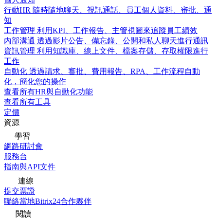
行動HR
隨時隨地聊天、視訊通話、員工個人資料、審批、通
知
工作管理
利用KPI、工作報告、主管視圖來追蹤員工績效
內部溝通
透過影片公告、備忘錄、公開和私人聊天進行通訊
資訊管理
利用知識庫、線上文件、檔案存儲、存取權限進行
工作
自動化
透過請求、審批、費用報告、RPA、工作流程自動
化，簡化您的操作
查看所有HR與自動化功能
查看所有工具
定價
資源
學習
網路研討會
服務台
指南與API文件
連線
提交票證
聯絡當地Bitrix24合作夥伴
閱讀