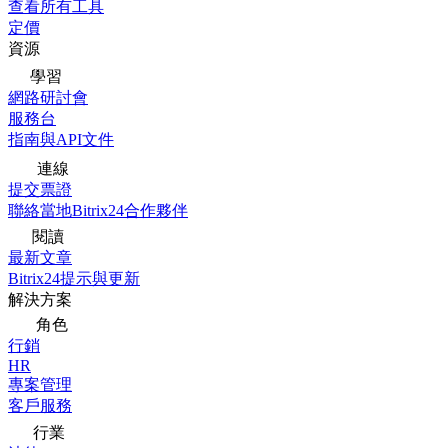
查看所有工具
定價
資源
學習
網路研討會
服務台
指南與API文件
連線
提交票證
聯絡當地Bitrix24合作夥伴
閱讀
最新文章
Bitrix24提示與更新
解決方案
角色
行銷
HR
專案管理
客戶服務
行業