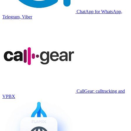
ChatApp for WhatsApp,
Telegram, Viber
CallGear: calltracking and
VPBX