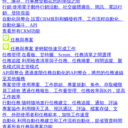
件、庫存、行事曆全都在您的彈指之間
行銷
使用電子郵件行銷活動、社交媒體廣告、簡訊、電話行
銷、登陸頁面
自動化與整合
設置CRM規則和觸發程序、工作流程自動化、
自動化漏斗、API
查看所有CRM功能
任務與專案
任務與專案
更輕鬆快速完成工作
任務管理
在看板、甘特圖、Scrum、任務清單之間選擇
任務追蹤
利用檢查清單與子任務、任務摘要、時間追蹤、聚
焦模式與主管模式
API與整合
透過進階任務自動化的API整合，將您的任務連線
至其他服務
專案管理
使用專案、工作群組、專案規劃、角色、存取權限
員工績效
透過任務報告、工作量管理、任務效率與KPI，提高
工作效率
行動任務
隨時隨地進行任務建立、任務追蹤、通知、評論
專案協作
利用聊天工具、視訊通話、評論、檔案存儲、文
件、外部使用者和任務範本，加快工作速度
自動化
利用自動任務建立和工作流程自動化，節省寶貴時間
查看所有任務與專案功能