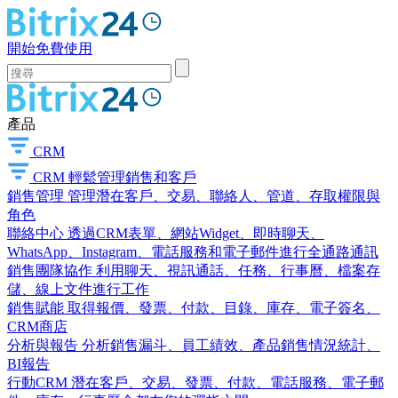
開始免費使用
產品
CRM
CRM
輕鬆管理銷售和客戶
銷售管理
管理潛在客戶、交易、聯絡人、管道、存取權限與
角色
聯絡中心
透過CRM表單、網站Widget、即時聊天、
WhatsApp、Instagram、電話服務和電子郵件進行全通路通訊
銷售團隊協作
利用聊天、視訊通話、任務、行事曆、檔案存
儲、線上文件進行工作
銷售賦能
取得報價、發票、付款、目錄、庫存、電子簽名、
CRM商店
分析與報告
分析銷售漏斗、員工績效、產品銷售情況統計、
BI報告
行動CRM
潛在客戶、交易、發票、付款、電話服務、電子郵