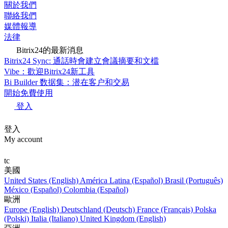
關於我們
聯絡我們
媒體報導
法律
Bitrix24的最新消息
Bitrix24 Sync: 通話時會建立會議摘要和文檔
Vibe：歡迎Bitrix24新工具
Bi Builder 数据集：潜在客户和交易
開始免費使用
登入
登入
My account
tc
美國
United States (English)
América Latina (Español)
Brasil (Português)
México (Español)
Colombia (Español)
歐洲
Europe (English)
Deutschland (Deutsch)
France (Français)
Polska
(Polski)
Italia (Italiano)
United Kingdom (English)