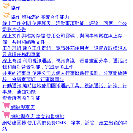
協作
協作
增強您的團隊合作能力
線上工作空間
使用聊天、活動事項動能、評論、回應、全公
司影片公告
線上文件與檔案存儲
使用公司雲碟，與同事輕鬆在線上存
儲、共用和編輯文件
工作群組
建立工作群組、邀請外部使用者、設置存取權限以
及處理任務和專案
線上會議
利用視訊通話、視訊會議、螢幕畫面分享、通話記
錄和自訂背景功能，完成更多工作
共用的行事曆
使用公司與個人行事曆進行規劃、分享開放時
段、會議室預訂、行事曆同步
行動通訊
隨時隨地使用團隊通訊工具、視訊通話、評論、行
事曆、通知功能
查看所有協作功能
網站與商店
網站與商店
建立銷售網站
網站建置器
使用我們免費CMS、範本、託管，建立出色的網
站