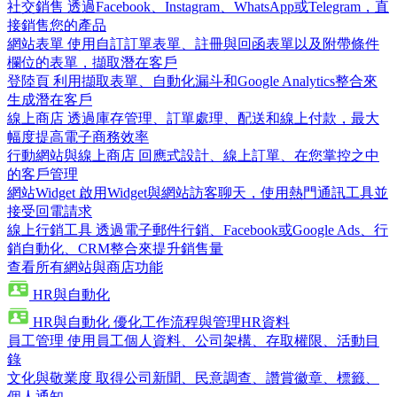
社交銷售
透過Facebook、Instagram、WhatsApp或Telegram，直
接銷售您的產品
網站表單
使用自訂訂單表單、註冊與回函表單以及附帶條件
欄位的表單，擷取潛在客戶
登陸頁
利用擷取表單、自動化漏斗和Google Analytics整合來
生成潛在客戶
線上商店
透過庫存管理、訂單處理、配送和線上付款，最大
幅度提高電子商務效率
行動網站與線上商店
回應式設計、線上訂單、在您掌控之中
的客戶管理
網站Widget
啟用Widget與網站訪客聊天，使用熱門通訊工具並
接受回電請求
線上行銷工具
透過電子郵件行銷、Facebook或Google Ads、行
銷自動化、CRM整合來提升銷售量
查看所有網站與商店功能
HR與自動化
HR與自動化
優化工作流程與管理HR資料
員工管理
使用員工個人資料、公司架構、存取權限、活動目
錄
文化與敬業度
取得公司新聞、民意調查、讚賞徽章、標籤、
個人通知