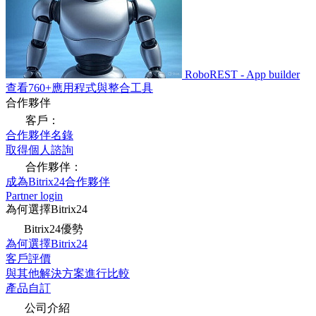
RoboREST - App builder
查看760+應用程式與整合工具
合作夥伴
客戶：
合作夥伴名錄
取得個人諮詢
合作夥伴：
成為Bitrix24合作夥伴
Partner login
為何選擇Bitrix24
Bitrix24優勢
為何選擇Bitrix24
客戶評價
與其他解決方案進行比較
產品自訂
公司介紹