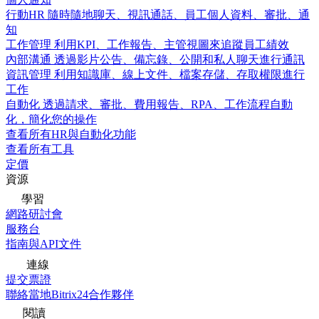
行動HR
隨時隨地聊天、視訊通話、員工個人資料、審批、通
知
工作管理
利用KPI、工作報告、主管視圖來追蹤員工績效
內部溝通
透過影片公告、備忘錄、公開和私人聊天進行通訊
資訊管理
利用知識庫、線上文件、檔案存儲、存取權限進行
工作
自動化
透過請求、審批、費用報告、RPA、工作流程自動
化，簡化您的操作
查看所有HR與自動化功能
查看所有工具
定價
資源
學習
網路研討會
服務台
指南與API文件
連線
提交票證
聯絡當地Bitrix24合作夥伴
閱讀