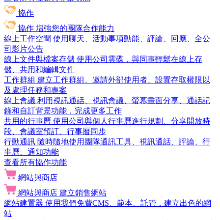
協作
協作
增強您的團隊合作能力
線上工作空間
使用聊天、活動事項動能、評論、回應、全公
司影片公告
線上文件與檔案存儲
使用公司雲碟，與同事輕鬆在線上存
儲、共用和編輯文件
工作群組
建立工作群組、邀請外部使用者、設置存取權限以
及處理任務和專案
線上會議
利用視訊通話、視訊會議、螢幕畫面分享、通話記
錄和自訂背景功能，完成更多工作
共用的行事曆
使用公司與個人行事曆進行規劃、分享開放時
段、會議室預訂、行事曆同步
行動通訊
隨時隨地使用團隊通訊工具、視訊通話、評論、行
事曆、通知功能
查看所有協作功能
網站與商店
網站與商店
建立銷售網站
網站建置器
使用我們免費CMS、範本、託管，建立出色的網
站