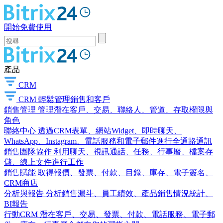
開始免費使用
產品
CRM
CRM
輕鬆管理銷售和客戶
銷售管理
管理潛在客戶、交易、聯絡人、管道、存取權限與
角色
聯絡中心
透過CRM表單、網站Widget、即時聊天、
WhatsApp、Instagram、電話服務和電子郵件進行全通路通訊
銷售團隊協作
利用聊天、視訊通話、任務、行事曆、檔案存
儲、線上文件進行工作
銷售賦能
取得報價、發票、付款、目錄、庫存、電子簽名、
CRM商店
分析與報告
分析銷售漏斗、員工績效、產品銷售情況統計、
BI報告
行動CRM
潛在客戶、交易、發票、付款、電話服務、電子郵