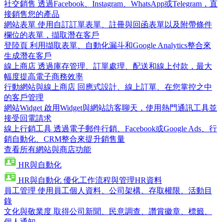
社交銷售
透過Facebook、Instagram、WhatsApp或Telegram，直
接銷售您的產品
網站表單
使用自訂訂單表單、註冊與回函表單以及附帶條件
欄位的表單，擷取潛在客戶
登陸頁
利用擷取表單、自動化漏斗和Google Analytics整合來
生成潛在客戶
線上商店
透過庫存管理、訂單處理、配送和線上付款，最大
幅度提高電子商務效率
行動網站與線上商店
回應式設計、線上訂單、在您掌控之中
的客戶管理
網站Widget
啟用Widget與網站訪客聊天，使用熱門通訊工具並
接受回電請求
線上行銷工具
透過電子郵件行銷、Facebook或Google Ads、行
銷自動化、CRM整合來提升銷售量
查看所有網站與商店功能
HR與自動化
HR與自動化
優化工作流程與管理HR資料
員工管理
使用員工個人資料、公司架構、存取權限、活動目
錄
文化與敬業度
取得公司新聞、民意調查、讚賞徽章、標籤、
個人通知