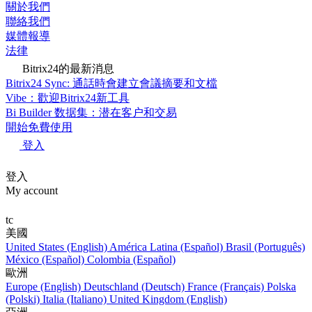
關於我們
聯絡我們
媒體報導
法律
Bitrix24的最新消息
Bitrix24 Sync: 通話時會建立會議摘要和文檔
Vibe：歡迎Bitrix24新工具
Bi Builder 数据集：潜在客户和交易
開始免費使用
登入
登入
My account
tc
美國
United States (English)
América Latina (Español)
Brasil (Português)
México (Español)
Colombia (Español)
歐洲
Europe (English)
Deutschland (Deutsch)
France (Français)
Polska
(Polski)
Italia (Italiano)
United Kingdom (English)