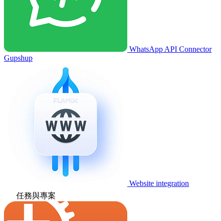
WhatsApp API Connector
Gupshup
Website integration
任務與專案