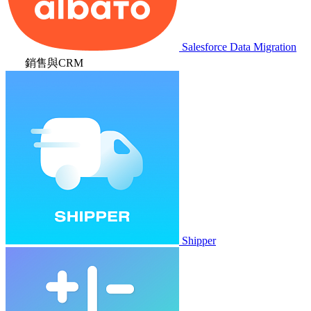
Salesforce Data Migration
銷售與CRM
Shipper