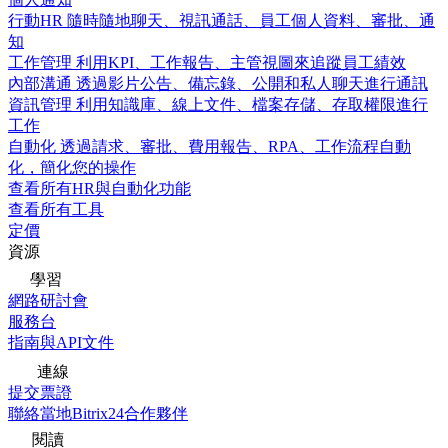
行動HR
隨時隨地聊天、視訊通話、員工個人資料、審批、通
知
工作管理
利用KPI、工作報告、主管視圖來追蹤員工績效
內部溝通
透過影片公告、備忘錄、公開和私人聊天進行通訊
資訊管理
利用知識庫、線上文件、檔案存儲、存取權限進行
工作
自動化
透過請求、審批、費用報告、RPA、工作流程自動
化，簡化您的操作
查看所有HR與自動化功能
查看所有工具
定價
資源
學習
網路研討會
服務台
指南與API文件
連線
提交票證
聯絡當地Bitrix24合作夥伴
閱讀