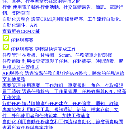
件、庫存、行事曆全都在您的彈指之間
行銷
使用電子郵件行銷活動、社交媒體廣告、簡訊、電話行
銷、登陸頁面
自動化與整合
設置CRM規則和觸發程序、工作流程自動化、
自動化漏斗、API
查看所有CRM功能
任務與專案
任務與專案
更輕鬆快速完成工作
任務管理
在看板、甘特圖、Scrum、任務清單之間選擇
任務追蹤
利用檢查清單與子任務、任務摘要、時間追蹤、聚
焦模式與主管模式
API與整合
透過進階任務自動化的API整合，將您的任務連線
至其他服務
專案管理
使用專案、工作群組、專案規劃、角色、存取權限
員工績效
透過任務報告、工作量管理、任務效率與KPI，提高
工作效率
行動任務
隨時隨地進行任務建立、任務追蹤、通知、評論
專案協作
利用聊天工具、視訊通話、評論、檔案存儲、文
件、外部使用者和任務範本，加快工作速度
自動化
利用自動任務建立和工作流程自動化，節省寶貴時間
查看所有任務與專案功能