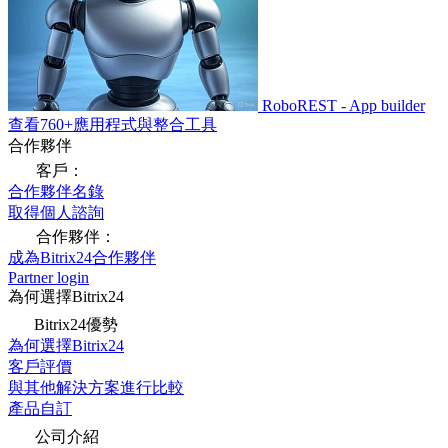
RoboREST - App builder
查看760+應用程式與整合工具
合作夥伴
客戶：
合作夥伴名錄
取得個人諮詢
合作夥伴：
成為Bitrix24合作夥伴
Partner login
為何選擇Bitrix24
Bitrix24優勢
為何選擇Bitrix24
客戶評價
與其他解決方案進行比較
產品自訂
公司介紹