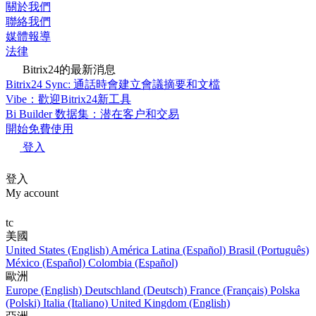
關於我們
聯絡我們
媒體報導
法律
Bitrix24的最新消息
Bitrix24 Sync: 通話時會建立會議摘要和文檔
Vibe：歡迎Bitrix24新工具
Bi Builder 数据集：潜在客户和交易
開始免費使用
登入
登入
My account
tc
美國
United States (English)
América Latina (Español)
Brasil (Português)
México (Español)
Colombia (Español)
歐洲
Europe (English)
Deutschland (Deutsch)
France (Français)
Polska
(Polski)
Italia (Italiano)
United Kingdom (English)