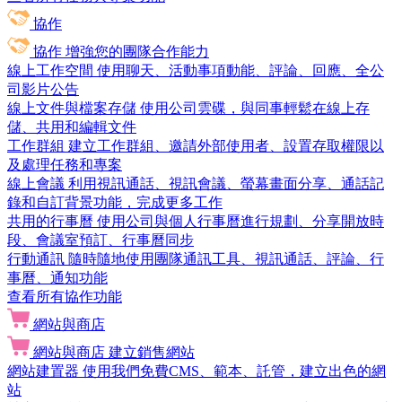
協作
協作
增強您的團隊合作能力
線上工作空間
使用聊天、活動事項動能、評論、回應、全公
司影片公告
線上文件與檔案存儲
使用公司雲碟，與同事輕鬆在線上存
儲、共用和編輯文件
工作群組
建立工作群組、邀請外部使用者、設置存取權限以
及處理任務和專案
線上會議
利用視訊通話、視訊會議、螢幕畫面分享、通話記
錄和自訂背景功能，完成更多工作
共用的行事曆
使用公司與個人行事曆進行規劃、分享開放時
段、會議室預訂、行事曆同步
行動通訊
隨時隨地使用團隊通訊工具、視訊通話、評論、行
事曆、通知功能
查看所有協作功能
網站與商店
網站與商店
建立銷售網站
網站建置器
使用我們免費CMS、範本、託管，建立出色的網
站