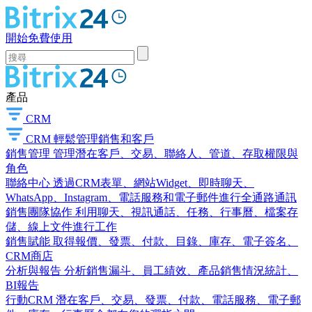
開始免費使用
產品
CRM
CRM
輕鬆管理銷售和客戶
銷售管理
管理潛在客戶、交易、聯絡人、管道、存取權限與
角色
聯絡中心
透過CRM表單、網站Widget、即時聊天、
WhatsApp、Instagram、電話服務和電子郵件進行全通路通訊
銷售團隊協作
利用聊天、視訊通話、任務、行事曆、檔案存
儲、線上文件進行工作
銷售賦能
取得報價、發票、付款、目錄、庫存、電子簽名、
CRM商店
分析與報告
分析銷售漏斗、員工績效、產品銷售情況統計、
BI報告
行動CRM
潛在客戶、交易、發票、付款、電話服務、電子郵