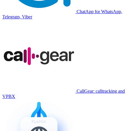
ChatApp for WhatsApp,
Telegram, Viber
CallGear: calltracking and
VPBX