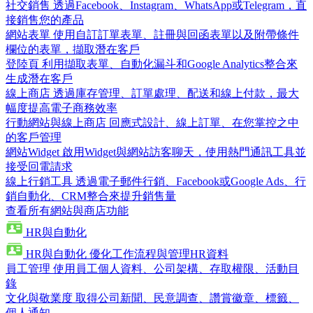
社交銷售
透過Facebook、Instagram、WhatsApp或Telegram，直
接銷售您的產品
網站表單
使用自訂訂單表單、註冊與回函表單以及附帶條件
欄位的表單，擷取潛在客戶
登陸頁
利用擷取表單、自動化漏斗和Google Analytics整合來
生成潛在客戶
線上商店
透過庫存管理、訂單處理、配送和線上付款，最大
幅度提高電子商務效率
行動網站與線上商店
回應式設計、線上訂單、在您掌控之中
的客戶管理
網站Widget
啟用Widget與網站訪客聊天，使用熱門通訊工具並
接受回電請求
線上行銷工具
透過電子郵件行銷、Facebook或Google Ads、行
銷自動化、CRM整合來提升銷售量
查看所有網站與商店功能
HR與自動化
HR與自動化
優化工作流程與管理HR資料
員工管理
使用員工個人資料、公司架構、存取權限、活動目
錄
文化與敬業度
取得公司新聞、民意調查、讚賞徽章、標籤、
個人通知