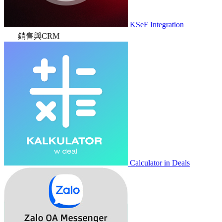
KSeF Integration
銷售與CRM
Calculator in Deals