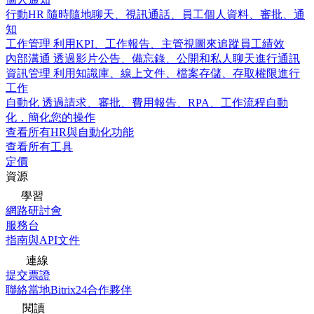
行動HR
隨時隨地聊天、視訊通話、員工個人資料、審批、通
知
工作管理
利用KPI、工作報告、主管視圖來追蹤員工績效
內部溝通
透過影片公告、備忘錄、公開和私人聊天進行通訊
資訊管理
利用知識庫、線上文件、檔案存儲、存取權限進行
工作
自動化
透過請求、審批、費用報告、RPA、工作流程自動
化，簡化您的操作
查看所有HR與自動化功能
查看所有工具
定價
資源
學習
網路研討會
服務台
指南與API文件
連線
提交票證
聯絡當地Bitrix24合作夥伴
閱讀