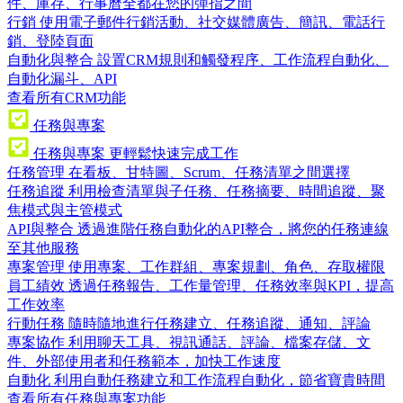
件、庫存、行事曆全都在您的彈指之間
行銷
使用電子郵件行銷活動、社交媒體廣告、簡訊、電話行
銷、登陸頁面
自動化與整合
設置CRM規則和觸發程序、工作流程自動化、
自動化漏斗、API
查看所有CRM功能
任務與專案
任務與專案
更輕鬆快速完成工作
任務管理
在看板、甘特圖、Scrum、任務清單之間選擇
任務追蹤
利用檢查清單與子任務、任務摘要、時間追蹤、聚
焦模式與主管模式
API與整合
透過進階任務自動化的API整合，將您的任務連線
至其他服務
專案管理
使用專案、工作群組、專案規劃、角色、存取權限
員工績效
透過任務報告、工作量管理、任務效率與KPI，提高
工作效率
行動任務
隨時隨地進行任務建立、任務追蹤、通知、評論
專案協作
利用聊天工具、視訊通話、評論、檔案存儲、文
件、外部使用者和任務範本，加快工作速度
自動化
利用自動任務建立和工作流程自動化，節省寶貴時間
查看所有任務與專案功能