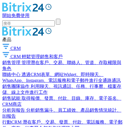
開始免費使用
產品
CRM
CRM
輕鬆管理銷售和客戶
銷售管理
管理潛在客戶、交易、聯絡人、管道、存取權限與
角色
聯絡中心
透過CRM表單、網站Widget、即時聊天、
WhatsApp、Instagram、電話服務和電子郵件進行全通路通訊
銷售團隊協作
利用聊天、視訊通話、任務、行事曆、檔案存
儲、線上文件進行工作
銷售賦能
取得報價、發票、付款、目錄、庫存、電子簽名、
CRM商店
分析與報告
分析銷售漏斗、員工績效、產品銷售情況統計、
BI報告
行動CRM
潛在客戶、交易、發票、付款、電話服務、電子郵