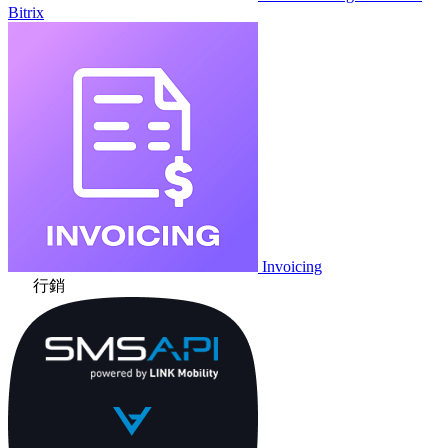
Bitrix
Invoicing
行銷