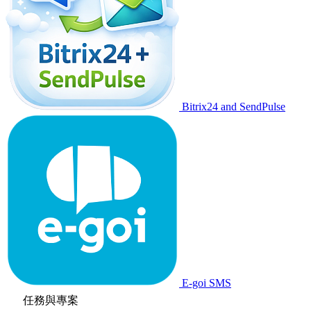
Bitrix24 and SendPulse
E-goi SMS
任務與專案