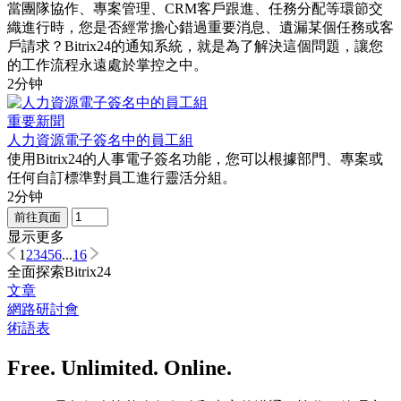
當團隊協作、專案管理、CRM客戶跟進、任務分配等環節交
織進行時，您是否經常擔心錯過重要消息、遺漏某個任務或客
戶請求？Bitrix24的通知系統，就是為了解決這個問題，讓您
的工作流程永遠處於掌控之中。
2分钟
重要新聞
人力資源電子簽名中的員工組
使用Bitrix24的人事電子簽名功能，您可以根據部門、專案或
任何自訂標準對員工進行靈活分組。
2分钟
前往頁面
显示更多
1
2
3
4
5
6
...
16
全面探索Bitrix24
文章
網路研討會
術語表
Free. Unlimited. Online.