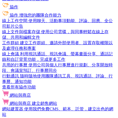
協作
協作
增強您的團隊合作能力
線上工作空間
使用聊天、活動事項動能、評論、回應、全公
司影片公告
線上文件與檔案存儲
使用公司雲碟，與同事輕鬆在線上存
儲、共用和編輯文件
工作群組
建立工作群組、邀請外部使用者、設置存取權限以
及處理任務和專案
線上會議
利用視訊通話、視訊會議、螢幕畫面分享、通話記
錄和自訂背景功能，完成更多工作
共用的行事曆
使用公司與個人行事曆進行規劃、分享開放時
段、會議室預訂、行事曆同步
行動通訊
隨時隨地使用團隊通訊工具、視訊通話、評論、行
事曆、通知功能
查看所有協作功能
網站與商店
網站與商店
建立銷售網站
網站建置器
使用我們免費CMS、範本、託管，建立出色的網
站