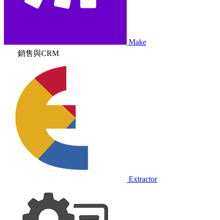
Make
銷售與CRM
Extractor