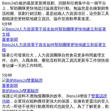
Bitrix24白板的最新更新將規劃、回饋和任務集中在一個平台
上，幫助團隊更快地從討論過渡到行動。無論您是在繪製銷售
流程圖、策劃行銷活動，還是組織人力資源項目，這些新工具
都能讓您更輕鬆地建立資訊、協作並推動專案進度。
6分钟
重要新聞
Bitrix24人力資源電子簽名如何幫助團隊更快地建立和簽署文
檔
隨著公司發展壯大，人力資源團隊自然會花更多時間處理文
件。合約、入職表格、審批流程和員工資訊更新等工作很快就
會佔據一天的工作時間。
5分钟
重要新聞
新的Bitrix24雙重驗證
保護公司資料不應拖慢團隊的效率。 Bitrix24增強了
雙重認證
功能
，企業現在能夠獲得更強大的保護，並擁有更靈活的登入
方式—即使不使用行動應用程式也能登入。為了了解更多，歡