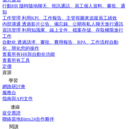
行動HR
隨時隨地聊天、視訊通話、員工個人資料、審批、通
知
工作管理
利用KPI、工作報告、主管視圖來追蹤員工績效
內部溝通
透過影片公告、備忘錄、公開和私人聊天進行通訊
資訊管理
利用知識庫、線上文件、檔案存儲、存取權限進行
工作
自動化
透過請求、審批、費用報告、RPA、工作流程自動
化，簡化您的操作
查看所有HR與自動化功能
查看所有工具
定價
資源
學習
網路研討會
服務台
指南與API文件
連線
提交票證
聯絡當地Bitrix24合作夥伴
閱讀