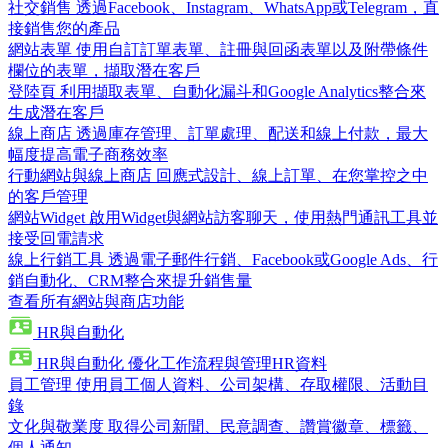
社交銷售
透過Facebook、Instagram、WhatsApp或Telegram，直
接銷售您的產品
網站表單
使用自訂訂單表單、註冊與回函表單以及附帶條件
欄位的表單，擷取潛在客戶
登陸頁
利用擷取表單、自動化漏斗和Google Analytics整合來
生成潛在客戶
線上商店
透過庫存管理、訂單處理、配送和線上付款，最大
幅度提高電子商務效率
行動網站與線上商店
回應式設計、線上訂單、在您掌控之中
的客戶管理
網站Widget
啟用Widget與網站訪客聊天，使用熱門通訊工具並
接受回電請求
線上行銷工具
透過電子郵件行銷、Facebook或Google Ads、行
銷自動化、CRM整合來提升銷售量
查看所有網站與商店功能
HR與自動化
HR與自動化
優化工作流程與管理HR資料
員工管理
使用員工個人資料、公司架構、存取權限、活動目
錄
文化與敬業度
取得公司新聞、民意調查、讚賞徽章、標籤、
個人通知