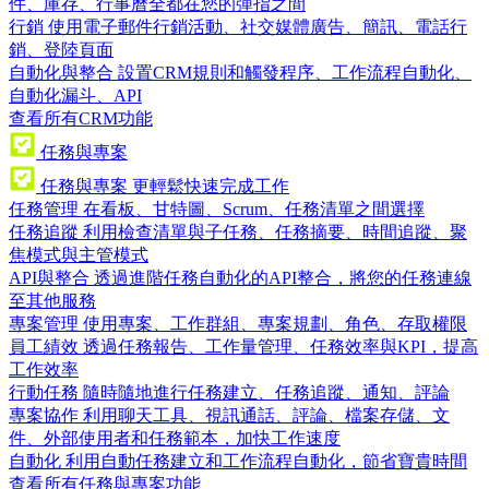
件、庫存、行事曆全都在您的彈指之間
行銷
使用電子郵件行銷活動、社交媒體廣告、簡訊、電話行
銷、登陸頁面
自動化與整合
設置CRM規則和觸發程序、工作流程自動化、
自動化漏斗、API
查看所有CRM功能
任務與專案
任務與專案
更輕鬆快速完成工作
任務管理
在看板、甘特圖、Scrum、任務清單之間選擇
任務追蹤
利用檢查清單與子任務、任務摘要、時間追蹤、聚
焦模式與主管模式
API與整合
透過進階任務自動化的API整合，將您的任務連線
至其他服務
專案管理
使用專案、工作群組、專案規劃、角色、存取權限
員工績效
透過任務報告、工作量管理、任務效率與KPI，提高
工作效率
行動任務
隨時隨地進行任務建立、任務追蹤、通知、評論
專案協作
利用聊天工具、視訊通話、評論、檔案存儲、文
件、外部使用者和任務範本，加快工作速度
自動化
利用自動任務建立和工作流程自動化，節省寶貴時間
查看所有任務與專案功能