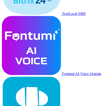
TextLocal SMS
Fontumi AI Voice iAgents