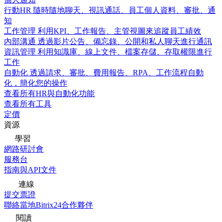
行動HR
隨時隨地聊天、視訊通話、員工個人資料、審批、通
知
工作管理
利用KPI、工作報告、主管視圖來追蹤員工績效
內部溝通
透過影片公告、備忘錄、公開和私人聊天進行通訊
資訊管理
利用知識庫、線上文件、檔案存儲、存取權限進行
工作
自動化
透過請求、審批、費用報告、RPA、工作流程自動
化，簡化您的操作
查看所有HR與自動化功能
查看所有工具
定價
資源
學習
網路研討會
服務台
指南與API文件
連線
提交票證
聯絡當地Bitrix24合作夥伴
閱讀