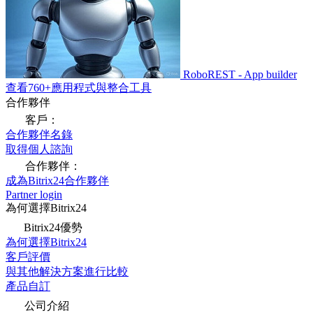
RoboREST - App builder
查看760+應用程式與整合工具
合作夥伴
客戶：
合作夥伴名錄
取得個人諮詢
合作夥伴：
成為Bitrix24合作夥伴
Partner login
為何選擇Bitrix24
Bitrix24優勢
為何選擇Bitrix24
客戶評價
與其他解決方案進行比較
產品自訂
公司介紹