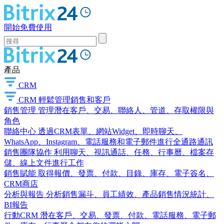
開始免費使用
產品
CRM
CRM
輕鬆管理銷售和客戶
銷售管理
管理潛在客戶、交易、聯絡人、管道、存取權限與
角色
聯絡中心
透過CRM表單、網站Widget、即時聊天、
WhatsApp、Instagram、電話服務和電子郵件進行全通路通訊
銷售團隊協作
利用聊天、視訊通話、任務、行事曆、檔案存
儲、線上文件進行工作
銷售賦能
取得報價、發票、付款、目錄、庫存、電子簽名、
CRM商店
分析與報告
分析銷售漏斗、員工績效、產品銷售情況統計、
BI報告
行動CRM
潛在客戶、交易、發票、付款、電話服務、電子郵