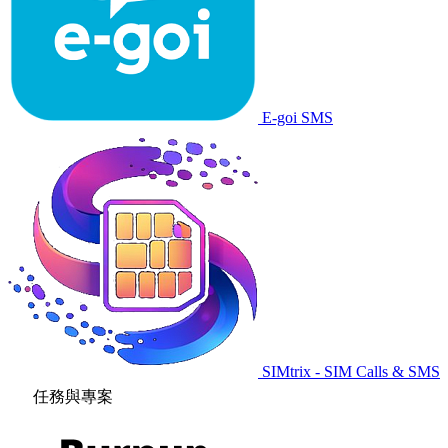
E-goi SMS
SIMtrix - SIM Calls & SMS
任務與專案