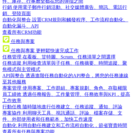
件、庫存、行事曆全都在您的彈指之間
行銷
使用電子郵件行銷活動、社交媒體廣告、簡訊、電話行
銷、登陸頁面
自動化與整合
設置CRM規則和觸發程序、工作流程自動化、
自動化漏斗、API
查看所有CRM功能
任務與專案
任務與專案
更輕鬆快速完成工作
任務管理
在看板、甘特圖、Scrum、任務清單之間選擇
任務追蹤
利用檢查清單與子任務、任務摘要、時間追蹤、聚
焦模式與主管模式
API與整合
透過進階任務自動化的API整合，將您的任務連線
至其他服務
專案管理
使用專案、工作群組、專案規劃、角色、存取權限
員工績效
透過任務報告、工作量管理、任務效率與KPI，提高
工作效率
行動任務
隨時隨地進行任務建立、任務追蹤、通知、評論
專案協作
利用聊天工具、視訊通話、評論、檔案存儲、文
件、外部使用者和任務範本，加快工作速度
自動化
利用自動任務建立和工作流程自動化，節省寶貴時間
查看所有任務與專案功能