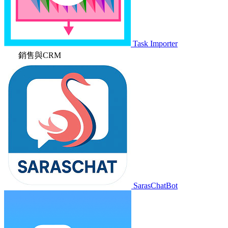
Task Importer
銷售與CRM
SarasChatBot