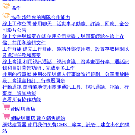
協作
協作
增強您的團隊合作能力
線上工作空間
使用聊天、活動事項動能、評論、回應、全公
司影片公告
線上文件與檔案存儲
使用公司雲碟，與同事輕鬆在線上存
儲、共用和編輯文件
工作群組
建立工作群組、邀請外部使用者、設置存取權限以
及處理任務和專案
線上會議
利用視訊通話、視訊會議、螢幕畫面分享、通話記
錄和自訂背景功能，完成更多工作
共用的行事曆
使用公司與個人行事曆進行規劃、分享開放時
段、會議室預訂、行事曆同步
行動通訊
隨時隨地使用團隊通訊工具、視訊通話、評論、行
事曆、通知功能
查看所有協作功能
網站與商店
網站與商店
建立銷售網站
網站建置器
使用我們免費CMS、範本、託管，建立出色的網
站