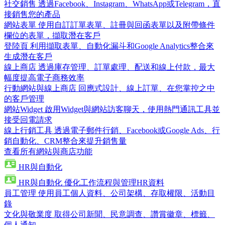
社交銷售
透過Facebook、Instagram、WhatsApp或Telegram，直
接銷售您的產品
網站表單
使用自訂訂單表單、註冊與回函表單以及附帶條件
欄位的表單，擷取潛在客戶
登陸頁
利用擷取表單、自動化漏斗和Google Analytics整合來
生成潛在客戶
線上商店
透過庫存管理、訂單處理、配送和線上付款，最大
幅度提高電子商務效率
行動網站與線上商店
回應式設計、線上訂單、在您掌控之中
的客戶管理
網站Widget
啟用Widget與網站訪客聊天，使用熱門通訊工具並
接受回電請求
線上行銷工具
透過電子郵件行銷、Facebook或Google Ads、行
銷自動化、CRM整合來提升銷售量
查看所有網站與商店功能
HR與自動化
HR與自動化
優化工作流程與管理HR資料
員工管理
使用員工個人資料、公司架構、存取權限、活動目
錄
文化與敬業度
取得公司新聞、民意調查、讚賞徽章、標籤、
個人通知