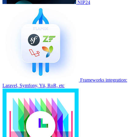
NIP24
Frameworks integration:
Laravel, Symfony, Yii, RoR, etc