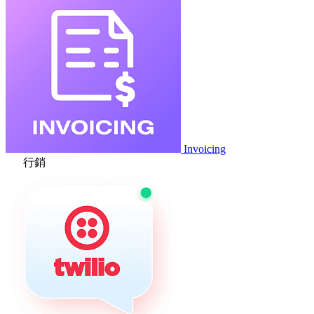
Invoicing
行銷