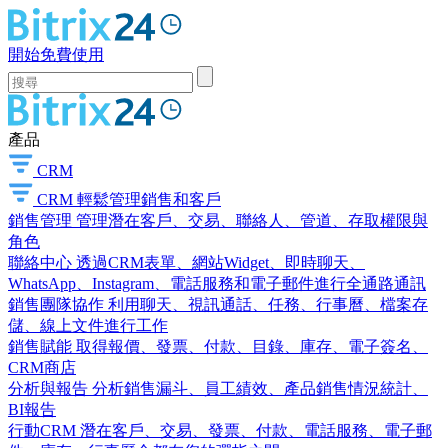
開始免費使用
產品
CRM
CRM
輕鬆管理銷售和客戶
銷售管理
管理潛在客戶、交易、聯絡人、管道、存取權限與
角色
聯絡中心
透過CRM表單、網站Widget、即時聊天、
WhatsApp、Instagram、電話服務和電子郵件進行全通路通訊
銷售團隊協作
利用聊天、視訊通話、任務、行事曆、檔案存
儲、線上文件進行工作
銷售賦能
取得報價、發票、付款、目錄、庫存、電子簽名、
CRM商店
分析與報告
分析銷售漏斗、員工績效、產品銷售情況統計、
BI報告
行動CRM
潛在客戶、交易、發票、付款、電話服務、電子郵