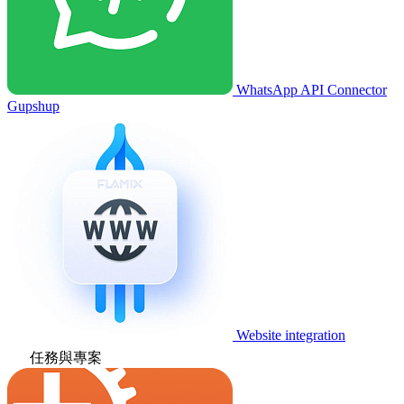
WhatsApp API Connector
Gupshup
Website integration
任務與專案