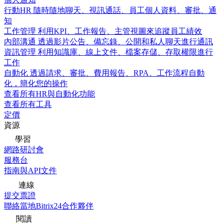
行動HR
隨時隨地聊天、視訊通話、員工個人資料、審批、通
知
工作管理
利用KPI、工作報告、主管視圖來追蹤員工績效
內部溝通
透過影片公告、備忘錄、公開和私人聊天進行通訊
資訊管理
利用知識庫、線上文件、檔案存儲、存取權限進行
工作
自動化
透過請求、審批、費用報告、RPA、工作流程自動
化，簡化您的操作
查看所有HR與自動化功能
查看所有工具
定價
資源
學習
網路研討會
服務台
指南與API文件
連線
提交票證
聯絡當地Bitrix24合作夥伴
閱讀