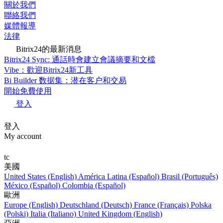
關於我們
聯絡我們
媒體報導
法律
Bitrix24的最新消息
Bitrix24 Sync: 通話時會建立會議摘要和文檔
Vibe：歡迎Bitrix24新工具
Bi Builder 数据集：潜在客户和交易
開始免費使用
登入
登入
My account
tc
美國
United States (English)
América Latina (Español)
Brasil (Português)
México (Español)
Colombia (Español)
歐洲
Europe (English)
Deutschland (Deutsch)
France (Français)
Polska
(Polski)
Italia (Italiano)
United Kingdom (English)