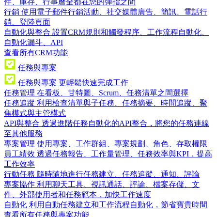
件、庫存、行事曆全都在您的彈指之間
行銷
使用電子郵件行銷活動、社交媒體廣告、簡訊、電話行
銷、登陸頁面
自動化與整合
設置CRM規則和觸發程序、工作流程自動化、
自動化漏斗、API
查看所有CRM功能
任務與專案
任務與專案
更輕鬆快速完成工作
任務管理
在看板、甘特圖、Scrum、任務清單之間選擇
任務追蹤
利用檢查清單與子任務、任務摘要、時間追蹤、聚
焦模式與主管模式
API與整合
透過進階任務自動化的API整合，將您的任務連線
至其他服務
專案管理
使用專案、工作群組、專案規劃、角色、存取權限
員工績效
透過任務報告、工作量管理、任務效率與KPI，提高
工作效率
行動任務
隨時隨地進行任務建立、任務追蹤、通知、評論
專案協作
利用聊天工具、視訊通話、評論、檔案存儲、文
件、外部使用者和任務範本，加快工作速度
自動化
利用自動任務建立和工作流程自動化，節省寶貴時間
查看所有任務與專案功能