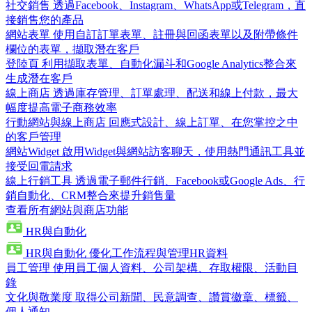
社交銷售
透過Facebook、Instagram、WhatsApp或Telegram，直
接銷售您的產品
網站表單
使用自訂訂單表單、註冊與回函表單以及附帶條件
欄位的表單，擷取潛在客戶
登陸頁
利用擷取表單、自動化漏斗和Google Analytics整合來
生成潛在客戶
線上商店
透過庫存管理、訂單處理、配送和線上付款，最大
幅度提高電子商務效率
行動網站與線上商店
回應式設計、線上訂單、在您掌控之中
的客戶管理
網站Widget
啟用Widget與網站訪客聊天，使用熱門通訊工具並
接受回電請求
線上行銷工具
透過電子郵件行銷、Facebook或Google Ads、行
銷自動化、CRM整合來提升銷售量
查看所有網站與商店功能
HR與自動化
HR與自動化
優化工作流程與管理HR資料
員工管理
使用員工個人資料、公司架構、存取權限、活動目
錄
文化與敬業度
取得公司新聞、民意調查、讚賞徽章、標籤、
個人通知