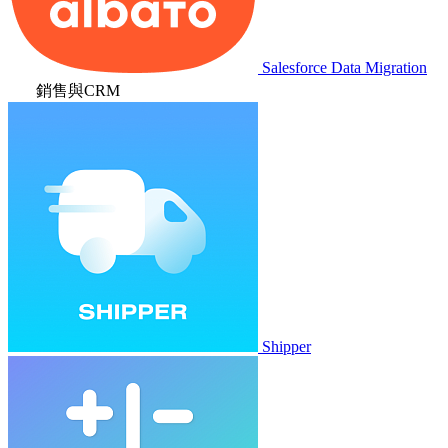
Salesforce Data Migration
銷售與CRM
Shipper