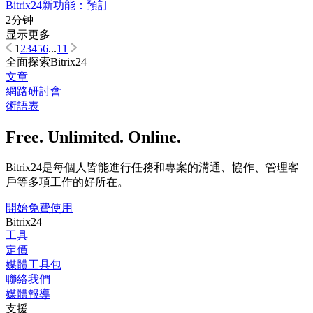
Bitrix24新功能：預訂
2分钟
显示更多
1
2
3
4
5
6
...
11
全面探索Bitrix24
文章
網路研討會
術語表
Free. Unlimited. Online.
Bitrix24是每個人皆能進行任務和專案的溝通、協作、管理客
戶等多項工作的好所在。
開始免費使用
Bitrix24
工具
定價
媒體工具包
聯絡我們
媒體報導
支援