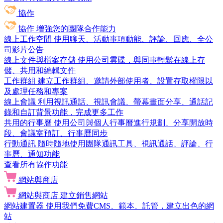
協作
協作
增強您的團隊合作能力
線上工作空間
使用聊天、活動事項動能、評論、回應、全公
司影片公告
線上文件與檔案存儲
使用公司雲碟，與同事輕鬆在線上存
儲、共用和編輯文件
工作群組
建立工作群組、邀請外部使用者、設置存取權限以
及處理任務和專案
線上會議
利用視訊通話、視訊會議、螢幕畫面分享、通話記
錄和自訂背景功能，完成更多工作
共用的行事曆
使用公司與個人行事曆進行規劃、分享開放時
段、會議室預訂、行事曆同步
行動通訊
隨時隨地使用團隊通訊工具、視訊通話、評論、行
事曆、通知功能
查看所有協作功能
網站與商店
網站與商店
建立銷售網站
網站建置器
使用我們免費CMS、範本、託管，建立出色的網
站