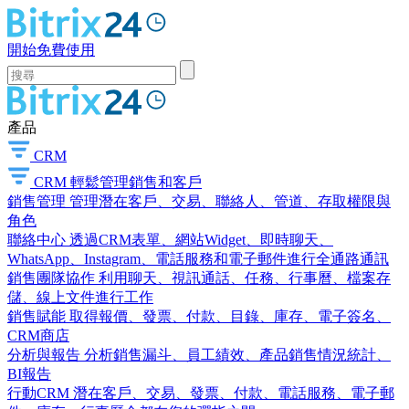
開始免費使用
產品
CRM
CRM
輕鬆管理銷售和客戶
銷售管理
管理潛在客戶、交易、聯絡人、管道、存取權限與
角色
聯絡中心
透過CRM表單、網站Widget、即時聊天、
WhatsApp、Instagram、電話服務和電子郵件進行全通路通訊
銷售團隊協作
利用聊天、視訊通話、任務、行事曆、檔案存
儲、線上文件進行工作
銷售賦能
取得報價、發票、付款、目錄、庫存、電子簽名、
CRM商店
分析與報告
分析銷售漏斗、員工績效、產品銷售情況統計、
BI報告
行動CRM
潛在客戶、交易、發票、付款、電話服務、電子郵