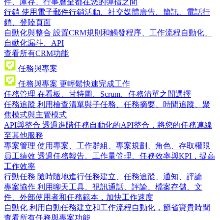
件、庫存、行事曆全都在您的彈指之間
行銷
使用電子郵件行銷活動、社交媒體廣告、簡訊、電話行
銷、登陸頁面
自動化與整合
設置CRM規則和觸發程序、工作流程自動化、
自動化漏斗、API
查看所有CRM功能
任務與專案
任務與專案
更輕鬆快速完成工作
任務管理
在看板、甘特圖、Scrum、任務清單之間選擇
任務追蹤
利用檢查清單與子任務、任務摘要、時間追蹤、聚
焦模式與主管模式
API與整合
透過進階任務自動化的API整合，將您的任務連線
至其他服務
專案管理
使用專案、工作群組、專案規劃、角色、存取權限
員工績效
透過任務報告、工作量管理、任務效率與KPI，提高
工作效率
行動任務
隨時隨地進行任務建立、任務追蹤、通知、評論
專案協作
利用聊天工具、視訊通話、評論、檔案存儲、文
件、外部使用者和任務範本，加快工作速度
自動化
利用自動任務建立和工作流程自動化，節省寶貴時間
查看所有任務與專案功能