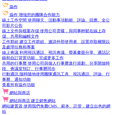
協作
協作
增強您的團隊合作能力
線上工作空間
使用聊天、活動事項動能、評論、回應、全公
司影片公告
線上文件與檔案存儲
使用公司雲碟，與同事輕鬆在線上存
儲、共用和編輯文件
工作群組
建立工作群組、邀請外部使用者、設置存取權限以
及處理任務和專案
線上會議
利用視訊通話、視訊會議、螢幕畫面分享、通話記
錄和自訂背景功能，完成更多工作
共用的行事曆
使用公司與個人行事曆進行規劃、分享開放時
段、會議室預訂、行事曆同步
行動通訊
隨時隨地使用團隊通訊工具、視訊通話、評論、行
事曆、通知功能
查看所有協作功能
網站與商店
網站與商店
建立銷售網站
網站建置器
使用我們免費CMS、範本、託管，建立出色的網
站