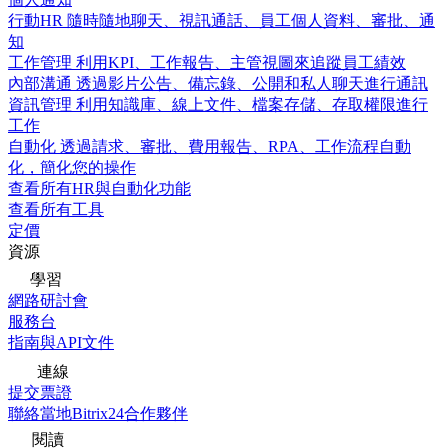
行動HR
隨時隨地聊天、視訊通話、員工個人資料、審批、通
知
工作管理
利用KPI、工作報告、主管視圖來追蹤員工績效
內部溝通
透過影片公告、備忘錄、公開和私人聊天進行通訊
資訊管理
利用知識庫、線上文件、檔案存儲、存取權限進行
工作
自動化
透過請求、審批、費用報告、RPA、工作流程自動
化，簡化您的操作
查看所有HR與自動化功能
查看所有工具
定價
資源
學習
網路研討會
服務台
指南與API文件
連線
提交票證
聯絡當地Bitrix24合作夥伴
閱讀