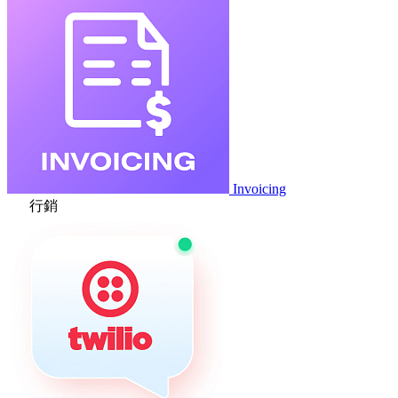
Invoicing
行銷