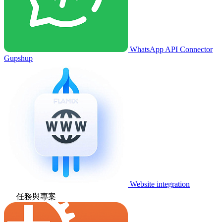
WhatsApp API Connector
Gupshup
Website integration
任務與專案