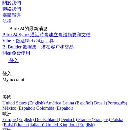
關於我們
聯絡我們
媒體報導
法律
Bitrix24的最新消息
Bitrix24 Sync: 通話時會建立會議摘要和文檔
Vibe：歡迎Bitrix24新工具
Bi Builder 数据集：潜在客户和交易
開始免費使用
登入
登入
My account
tc
美國
United States (English)
América Latina (Español)
Brasil (Português)
México (Español)
Colombia (Español)
歐洲
Europe (English)
Deutschland (Deutsch)
France (Français)
Polska
(Polski)
Italia (Italiano)
United Kingdom (English)