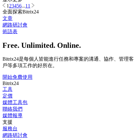
1
2
3
4
5
6
...
11
全面探索Bitrix24
文章
網路研討會
術語表
Free. Unlimited. Online.
Bitrix24是每個人皆能進行任務和專案的溝通、協作、管理客
戶等多項工作的好所在。
開始免費使用
Bitrix24
工具
定價
媒體工具包
聯絡我們
媒體報導
支援
服務台
網路研討會