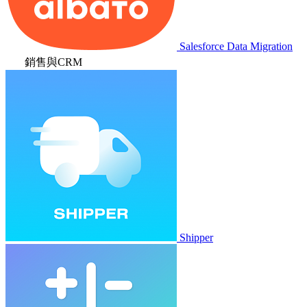
Salesforce Data Migration
銷售與CRM
Shipper