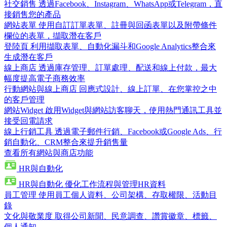
社交銷售
透過Facebook、Instagram、WhatsApp或Telegram，直
接銷售您的產品
網站表單
使用自訂訂單表單、註冊與回函表單以及附帶條件
欄位的表單，擷取潛在客戶
登陸頁
利用擷取表單、自動化漏斗和Google Analytics整合來
生成潛在客戶
線上商店
透過庫存管理、訂單處理、配送和線上付款，最大
幅度提高電子商務效率
行動網站與線上商店
回應式設計、線上訂單、在您掌控之中
的客戶管理
網站Widget
啟用Widget與網站訪客聊天，使用熱門通訊工具並
接受回電請求
線上行銷工具
透過電子郵件行銷、Facebook或Google Ads、行
銷自動化、CRM整合來提升銷售量
查看所有網站與商店功能
HR與自動化
HR與自動化
優化工作流程與管理HR資料
員工管理
使用員工個人資料、公司架構、存取權限、活動目
錄
文化與敬業度
取得公司新聞、民意調查、讚賞徽章、標籤、
個人通知