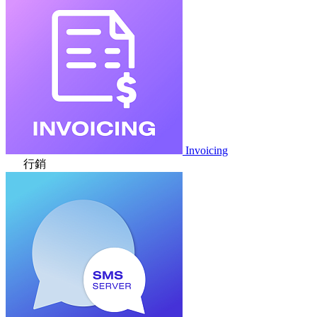
Invoicing
行銷