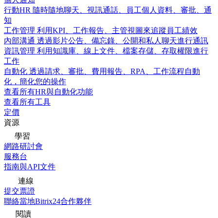
行動HR
隨時隨地聊天、視訊通話、員工個人資料、審批、通
知
工作管理
利用KPI、工作報告、主管視圖來追蹤員工績效
內部溝通
透過影片公告、備忘錄、公開和私人聊天進行通訊
資訊管理
利用知識庫、線上文件、檔案存儲、存取權限進行
工作
自動化
透過請求、審批、費用報告、RPA、工作流程自動
化，簡化您的操作
查看所有HR與自動化功能
查看所有工具
定價
資源
學習
網路研討會
服務台
指南與API文件
連線
提交票證
聯絡當地Bitrix24合作夥伴
閱讀