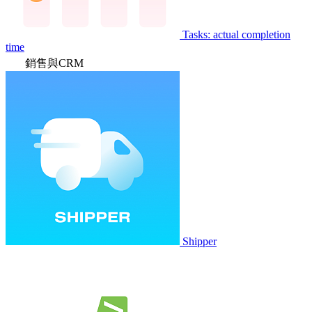
Tasks: actual completion
time
銷售與CRM
Shipper