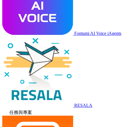
Fontumi AI Voice iAgents
RESALA
任務與專案