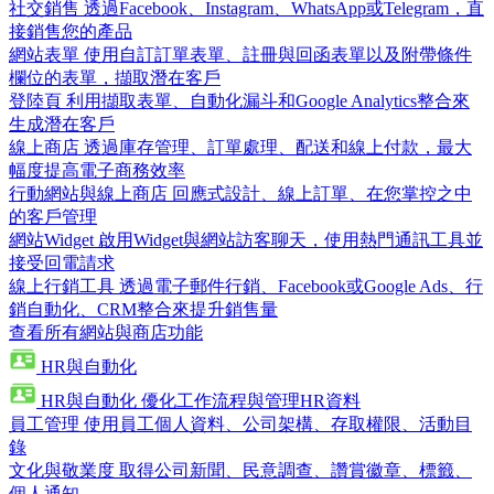
社交銷售
透過Facebook、Instagram、WhatsApp或Telegram，直
接銷售您的產品
網站表單
使用自訂訂單表單、註冊與回函表單以及附帶條件
欄位的表單，擷取潛在客戶
登陸頁
利用擷取表單、自動化漏斗和Google Analytics整合來
生成潛在客戶
線上商店
透過庫存管理、訂單處理、配送和線上付款，最大
幅度提高電子商務效率
行動網站與線上商店
回應式設計、線上訂單、在您掌控之中
的客戶管理
網站Widget
啟用Widget與網站訪客聊天，使用熱門通訊工具並
接受回電請求
線上行銷工具
透過電子郵件行銷、Facebook或Google Ads、行
銷自動化、CRM整合來提升銷售量
查看所有網站與商店功能
HR與自動化
HR與自動化
優化工作流程與管理HR資料
員工管理
使用員工個人資料、公司架構、存取權限、活動目
錄
文化與敬業度
取得公司新聞、民意調查、讚賞徽章、標籤、
個人通知