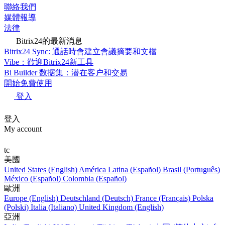
聯絡我們
媒體報導
法律
Bitrix24的最新消息
Bitrix24 Sync: 通話時會建立會議摘要和文檔
Vibe：歡迎Bitrix24新工具
Bi Builder 数据集：潜在客户和交易
開始免費使用
登入
登入
My account
tc
美國
United States (English)
América Latina (Español)
Brasil (Português)
México (Español)
Colombia (Español)
歐洲
Europe (English)
Deutschland (Deutsch)
France (Français)
Polska
(Polski)
Italia (Italiano)
United Kingdom (English)
亞洲