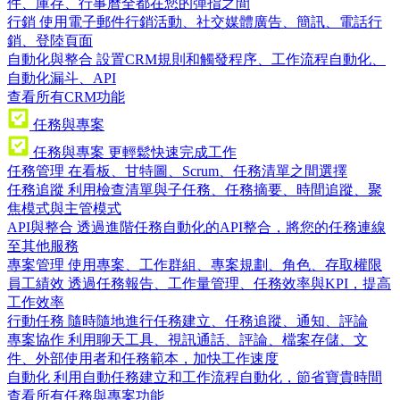
件、庫存、行事曆全都在您的彈指之間
行銷
使用電子郵件行銷活動、社交媒體廣告、簡訊、電話行
銷、登陸頁面
自動化與整合
設置CRM規則和觸發程序、工作流程自動化、
自動化漏斗、API
查看所有CRM功能
任務與專案
任務與專案
更輕鬆快速完成工作
任務管理
在看板、甘特圖、Scrum、任務清單之間選擇
任務追蹤
利用檢查清單與子任務、任務摘要、時間追蹤、聚
焦模式與主管模式
API與整合
透過進階任務自動化的API整合，將您的任務連線
至其他服務
專案管理
使用專案、工作群組、專案規劃、角色、存取權限
員工績效
透過任務報告、工作量管理、任務效率與KPI，提高
工作效率
行動任務
隨時隨地進行任務建立、任務追蹤、通知、評論
專案協作
利用聊天工具、視訊通話、評論、檔案存儲、文
件、外部使用者和任務範本，加快工作速度
自動化
利用自動任務建立和工作流程自動化，節省寶貴時間
查看所有任務與專案功能