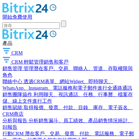
開始免費使用
產品
CRM
CRM
輕鬆管理銷售和客戶
銷售管理
管理潛在客戶、交易、聯絡人、管道、存取權限與
角色
聯絡中心
透過CRM表單、網站Widget、即時聊天、
WhatsApp、Instagram、電話服務和電子郵件進行全通路通訊
銷售團隊協作
利用聊天、視訊通話、任務、行事曆、檔案存
儲、線上文件進行工作
銷售賦能
取得報價、發票、付款、目錄、庫存、電子簽名、
CRM商店
分析與報告
分析銷售漏斗、員工績效、產品銷售情況統計、
BI報告
行動CRM
潛在客戶、交易、發票、付款、電話服務、電子郵