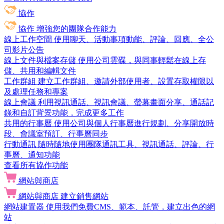
協作
協作
增強您的團隊合作能力
線上工作空間
使用聊天、活動事項動能、評論、回應、全公
司影片公告
線上文件與檔案存儲
使用公司雲碟，與同事輕鬆在線上存
儲、共用和編輯文件
工作群組
建立工作群組、邀請外部使用者、設置存取權限以
及處理任務和專案
線上會議
利用視訊通話、視訊會議、螢幕畫面分享、通話記
錄和自訂背景功能，完成更多工作
共用的行事曆
使用公司與個人行事曆進行規劃、分享開放時
段、會議室預訂、行事曆同步
行動通訊
隨時隨地使用團隊通訊工具、視訊通話、評論、行
事曆、通知功能
查看所有協作功能
網站與商店
網站與商店
建立銷售網站
網站建置器
使用我們免費CMS、範本、託管，建立出色的網
站