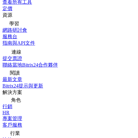
查看所有工具
定價
資源
學習
網路研討會
服務台
指南與API文件
連線
提交票證
聯絡當地Bitrix24合作夥伴
閱讀
最新文章
Bitrix24提示與更新
解決方案
角色
行銷
HR
專案管理
客戶服務
行業