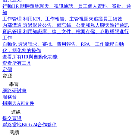
行動HR
隨時隨地聊天、視訊通話、員工個人資料、審批、通
知
工作管理
利用KPI、工作報告、主管視圖來追蹤員工績效
內部溝通
透過影片公告、備忘錄、公開和私人聊天進行通訊
資訊管理
利用知識庫、線上文件、檔案存儲、存取權限進行
工作
自動化
透過請求、審批、費用報告、RPA、工作流程自動
化，簡化您的操作
查看所有HR與自動化功能
查看所有工具
定價
資源
學習
網路研討會
服務台
指南與API文件
連線
提交票證
聯絡當地Bitrix24合作夥伴
閱讀