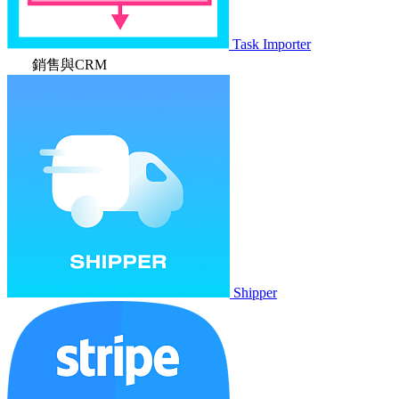
Task Importer
銷售與CRM
Shipper