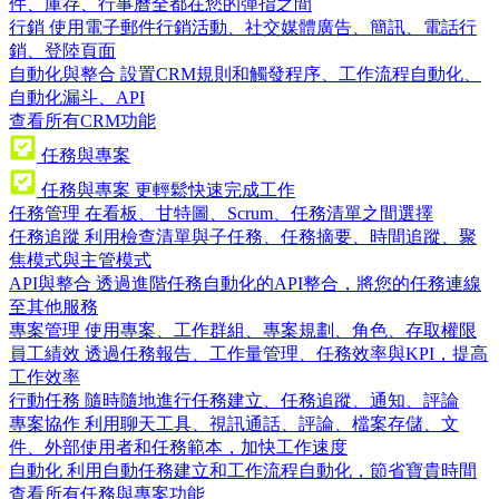
件、庫存、行事曆全都在您的彈指之間
行銷
使用電子郵件行銷活動、社交媒體廣告、簡訊、電話行
銷、登陸頁面
自動化與整合
設置CRM規則和觸發程序、工作流程自動化、
自動化漏斗、API
查看所有CRM功能
任務與專案
任務與專案
更輕鬆快速完成工作
任務管理
在看板、甘特圖、Scrum、任務清單之間選擇
任務追蹤
利用檢查清單與子任務、任務摘要、時間追蹤、聚
焦模式與主管模式
API與整合
透過進階任務自動化的API整合，將您的任務連線
至其他服務
專案管理
使用專案、工作群組、專案規劃、角色、存取權限
員工績效
透過任務報告、工作量管理、任務效率與KPI，提高
工作效率
行動任務
隨時隨地進行任務建立、任務追蹤、通知、評論
專案協作
利用聊天工具、視訊通話、評論、檔案存儲、文
件、外部使用者和任務範本，加快工作速度
自動化
利用自動任務建立和工作流程自動化，節省寶貴時間
查看所有任務與專案功能