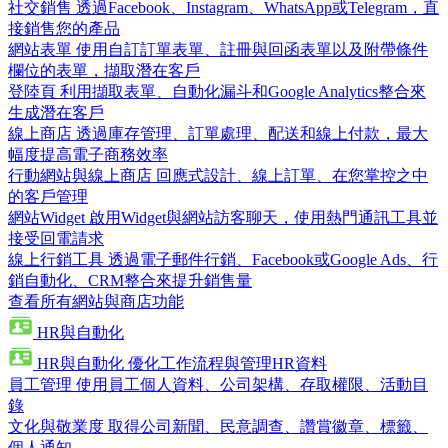
社交銷售
透過Facebook、Instagram、WhatsApp或Telegram，直
接銷售您的產品
網站表單
使用自訂訂單表單、註冊與回函表單以及附帶條件
欄位的表單，擷取潛在客戶
登陸頁
利用擷取表單、自動化漏斗和Google Analytics整合來
生成潛在客戶
線上商店
透過庫存管理、訂單處理、配送和線上付款，最大
幅度提高電子商務效率
行動網站與線上商店
回應式設計、線上訂單、在您掌控之中
的客戶管理
網站Widget
啟用Widget與網站訪客聊天，使用熱門通訊工具並
接受回電請求
線上行銷工具
透過電子郵件行銷、Facebook或Google Ads、行
銷自動化、CRM整合來提升銷售量
查看所有網站與商店功能
HR與自動化
HR與自動化
優化工作流程與管理HR資料
員工管理
使用員工個人資料、公司架構、存取權限、活動目
錄
文化與敬業度
取得公司新聞、民意調查、讚賞徽章、標籤、
個人通知