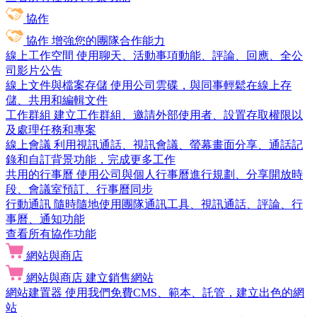
協作
協作
增強您的團隊合作能力
線上工作空間
使用聊天、活動事項動能、評論、回應、全公
司影片公告
線上文件與檔案存儲
使用公司雲碟，與同事輕鬆在線上存
儲、共用和編輯文件
工作群組
建立工作群組、邀請外部使用者、設置存取權限以
及處理任務和專案
線上會議
利用視訊通話、視訊會議、螢幕畫面分享、通話記
錄和自訂背景功能，完成更多工作
共用的行事曆
使用公司與個人行事曆進行規劃、分享開放時
段、會議室預訂、行事曆同步
行動通訊
隨時隨地使用團隊通訊工具、視訊通話、評論、行
事曆、通知功能
查看所有協作功能
網站與商店
網站與商店
建立銷售網站
網站建置器
使用我們免費CMS、範本、託管，建立出色的網
站