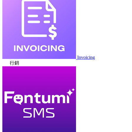
Invoicing
行銷