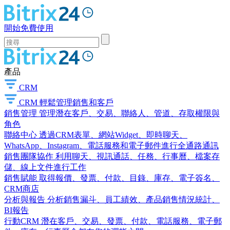
開始免費使用
產品
CRM
CRM
輕鬆管理銷售和客戶
銷售管理
管理潛在客戶、交易、聯絡人、管道、存取權限與
角色
聯絡中心
透過CRM表單、網站Widget、即時聊天、
WhatsApp、Instagram、電話服務和電子郵件進行全通路通訊
銷售團隊協作
利用聊天、視訊通話、任務、行事曆、檔案存
儲、線上文件進行工作
銷售賦能
取得報價、發票、付款、目錄、庫存、電子簽名、
CRM商店
分析與報告
分析銷售漏斗、員工績效、產品銷售情況統計、
BI報告
行動CRM
潛在客戶、交易、發票、付款、電話服務、電子郵