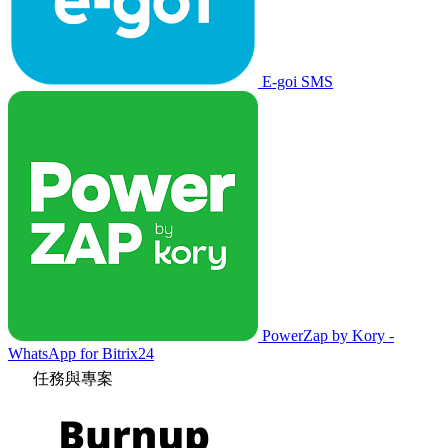
E-goi SMS
PowerZap by Kory -
WhatsApp for Bitrix24
任務與專案