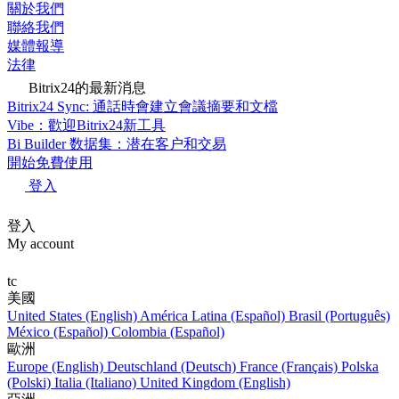
關於我們
聯絡我們
媒體報導
法律
Bitrix24的最新消息
Bitrix24 Sync: 通話時會建立會議摘要和文檔
Vibe：歡迎Bitrix24新工具
Bi Builder 数据集：潜在客户和交易
開始免費使用
登入
登入
My account
tc
美國
United States (English)
América Latina (Español)
Brasil (Português)
México (Español)
Colombia (Español)
歐洲
Europe (English)
Deutschland (Deutsch)
France (Français)
Polska
(Polski)
Italia (Italiano)
United Kingdom (English)