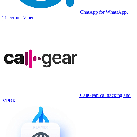
ChatApp for WhatsApp,
Telegram, Viber
CallGear: calltracking and
VPBX