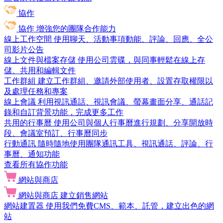
協作
協作
增強您的團隊合作能力
線上工作空間
使用聊天、活動事項動能、評論、回應、全公
司影片公告
線上文件與檔案存儲
使用公司雲碟，與同事輕鬆在線上存
儲、共用和編輯文件
工作群組
建立工作群組、邀請外部使用者、設置存取權限以
及處理任務和專案
線上會議
利用視訊通話、視訊會議、螢幕畫面分享、通話記
錄和自訂背景功能，完成更多工作
共用的行事曆
使用公司與個人行事曆進行規劃、分享開放時
段、會議室預訂、行事曆同步
行動通訊
隨時隨地使用團隊通訊工具、視訊通話、評論、行
事曆、通知功能
查看所有協作功能
網站與商店
網站與商店
建立銷售網站
網站建置器
使用我們免費CMS、範本、託管，建立出色的網
站