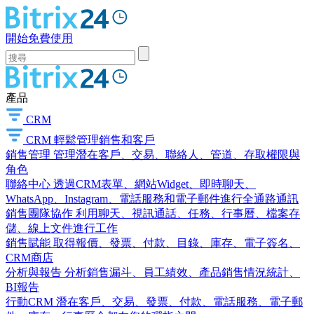
開始免費使用
產品
CRM
CRM
輕鬆管理銷售和客戶
銷售管理
管理潛在客戶、交易、聯絡人、管道、存取權限與
角色
聯絡中心
透過CRM表單、網站Widget、即時聊天、
WhatsApp、Instagram、電話服務和電子郵件進行全通路通訊
銷售團隊協作
利用聊天、視訊通話、任務、行事曆、檔案存
儲、線上文件進行工作
銷售賦能
取得報價、發票、付款、目錄、庫存、電子簽名、
CRM商店
分析與報告
分析銷售漏斗、員工績效、產品銷售情況統計、
BI報告
行動CRM
潛在客戶、交易、發票、付款、電話服務、電子郵