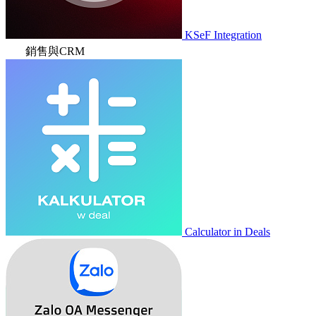
KSeF Integration
銷售與CRM
Calculator in Deals