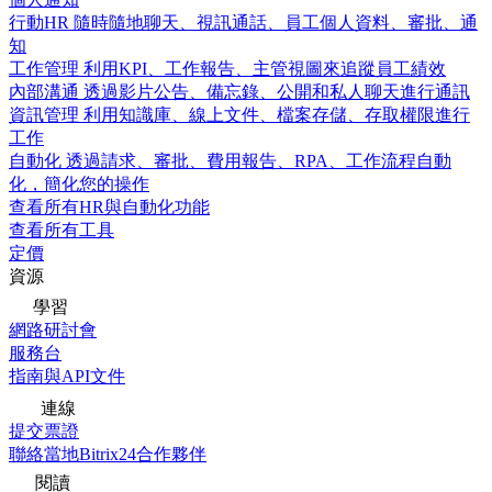
行動HR
隨時隨地聊天、視訊通話、員工個人資料、審批、通
知
工作管理
利用KPI、工作報告、主管視圖來追蹤員工績效
內部溝通
透過影片公告、備忘錄、公開和私人聊天進行通訊
資訊管理
利用知識庫、線上文件、檔案存儲、存取權限進行
工作
自動化
透過請求、審批、費用報告、RPA、工作流程自動
化，簡化您的操作
查看所有HR與自動化功能
查看所有工具
定價
資源
學習
網路研討會
服務台
指南與API文件
連線
提交票證
聯絡當地Bitrix24合作夥伴
閱讀