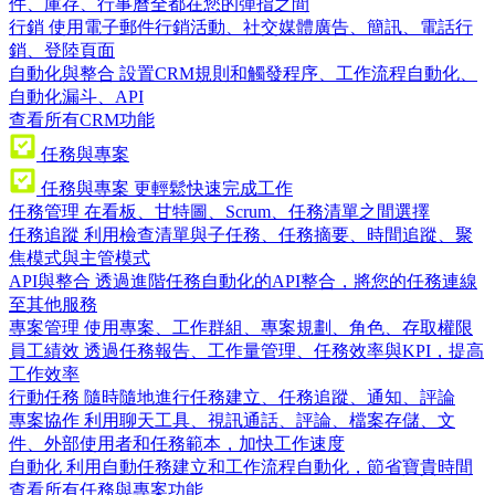
件、庫存、行事曆全都在您的彈指之間
行銷
使用電子郵件行銷活動、社交媒體廣告、簡訊、電話行
銷、登陸頁面
自動化與整合
設置CRM規則和觸發程序、工作流程自動化、
自動化漏斗、API
查看所有CRM功能
任務與專案
任務與專案
更輕鬆快速完成工作
任務管理
在看板、甘特圖、Scrum、任務清單之間選擇
任務追蹤
利用檢查清單與子任務、任務摘要、時間追蹤、聚
焦模式與主管模式
API與整合
透過進階任務自動化的API整合，將您的任務連線
至其他服務
專案管理
使用專案、工作群組、專案規劃、角色、存取權限
員工績效
透過任務報告、工作量管理、任務效率與KPI，提高
工作效率
行動任務
隨時隨地進行任務建立、任務追蹤、通知、評論
專案協作
利用聊天工具、視訊通話、評論、檔案存儲、文
件、外部使用者和任務範本，加快工作速度
自動化
利用自動任務建立和工作流程自動化，節省寶貴時間
查看所有任務與專案功能