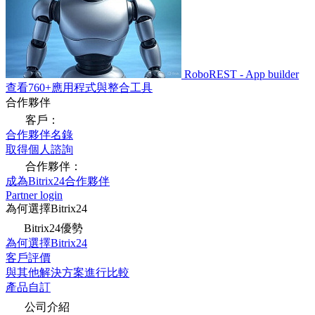
RoboREST - App builder
查看760+應用程式與整合工具
合作夥伴
客戶：
合作夥伴名錄
取得個人諮詢
合作夥伴：
成為Bitrix24合作夥伴
Partner login
為何選擇Bitrix24
Bitrix24優勢
為何選擇Bitrix24
客戶評價
與其他解決方案進行比較
產品自訂
公司介紹