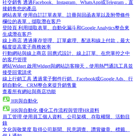
社交銷售
透過Facebook、Instagram、WhatsApp或Telegram，直
接銷售您的產品
網站表單
使用自訂訂單表單、註冊與回函表單以及附帶條件
欄位的表單，擷取潛在客戶
登陸頁
利用擷取表單、自動化漏斗和Google Analytics整合來
生成潛在客戶
線上商店
透過庫存管理、訂單處理、配送和線上付款，最大
幅度提高電子商務效率
行動網站與線上商店
回應式設計、線上訂單、在您掌控之中
的客戶管理
網站Widget
啟用Widget與網站訪客聊天，使用熱門通訊工具並
接受回電請求
線上行銷工具
透過電子郵件行銷、Facebook或Google Ads、行
銷自動化、CRM整合來提升銷售量
查看所有網站與商店功能
HR與自動化
HR與自動化
優化工作流程與管理HR資料
員工管理
使用員工個人資料、公司架構、存取權限、活動目
錄
文化與敬業度
取得公司新聞、民意調查、讚賞徽章、標籤、
個人通知