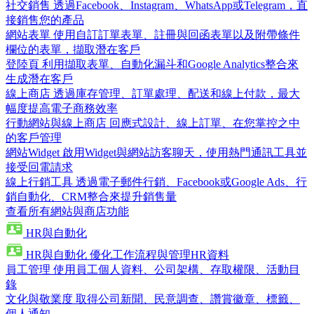
社交銷售
透過Facebook、Instagram、WhatsApp或Telegram，直
接銷售您的產品
網站表單
使用自訂訂單表單、註冊與回函表單以及附帶條件
欄位的表單，擷取潛在客戶
登陸頁
利用擷取表單、自動化漏斗和Google Analytics整合來
生成潛在客戶
線上商店
透過庫存管理、訂單處理、配送和線上付款，最大
幅度提高電子商務效率
行動網站與線上商店
回應式設計、線上訂單、在您掌控之中
的客戶管理
網站Widget
啟用Widget與網站訪客聊天，使用熱門通訊工具並
接受回電請求
線上行銷工具
透過電子郵件行銷、Facebook或Google Ads、行
銷自動化、CRM整合來提升銷售量
查看所有網站與商店功能
HR與自動化
HR與自動化
優化工作流程與管理HR資料
員工管理
使用員工個人資料、公司架構、存取權限、活動目
錄
文化與敬業度
取得公司新聞、民意調查、讚賞徽章、標籤、
個人通知