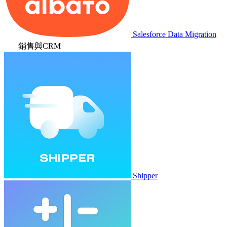
Salesforce Data Migration
銷售與CRM
Shipper