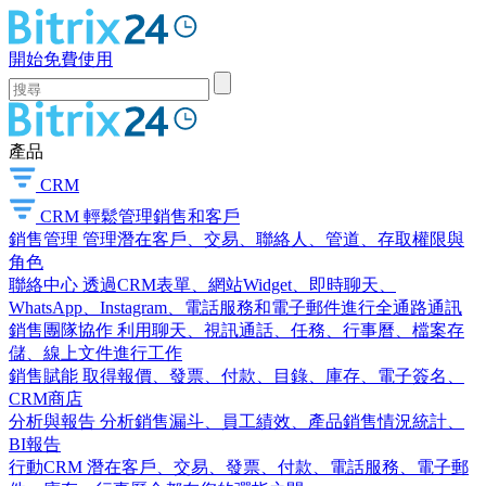
開始免費使用
產品
CRM
CRM
輕鬆管理銷售和客戶
銷售管理
管理潛在客戶、交易、聯絡人、管道、存取權限與
角色
聯絡中心
透過CRM表單、網站Widget、即時聊天、
WhatsApp、Instagram、電話服務和電子郵件進行全通路通訊
銷售團隊協作
利用聊天、視訊通話、任務、行事曆、檔案存
儲、線上文件進行工作
銷售賦能
取得報價、發票、付款、目錄、庫存、電子簽名、
CRM商店
分析與報告
分析銷售漏斗、員工績效、產品銷售情況統計、
BI報告
行動CRM
潛在客戶、交易、發票、付款、電話服務、電子郵