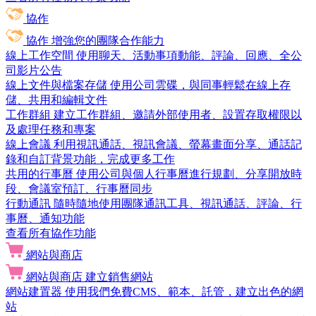
協作
協作
增強您的團隊合作能力
線上工作空間
使用聊天、活動事項動能、評論、回應、全公
司影片公告
線上文件與檔案存儲
使用公司雲碟，與同事輕鬆在線上存
儲、共用和編輯文件
工作群組
建立工作群組、邀請外部使用者、設置存取權限以
及處理任務和專案
線上會議
利用視訊通話、視訊會議、螢幕畫面分享、通話記
錄和自訂背景功能，完成更多工作
共用的行事曆
使用公司與個人行事曆進行規劃、分享開放時
段、會議室預訂、行事曆同步
行動通訊
隨時隨地使用團隊通訊工具、視訊通話、評論、行
事曆、通知功能
查看所有協作功能
網站與商店
網站與商店
建立銷售網站
網站建置器
使用我們免費CMS、範本、託管，建立出色的網
站