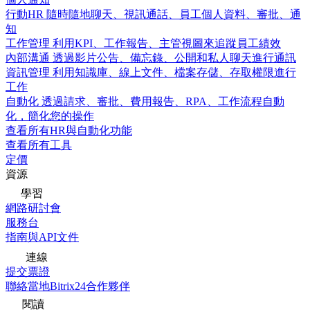
行動HR
隨時隨地聊天、視訊通話、員工個人資料、審批、通
知
工作管理
利用KPI、工作報告、主管視圖來追蹤員工績效
內部溝通
透過影片公告、備忘錄、公開和私人聊天進行通訊
資訊管理
利用知識庫、線上文件、檔案存儲、存取權限進行
工作
自動化
透過請求、審批、費用報告、RPA、工作流程自動
化，簡化您的操作
查看所有HR與自動化功能
查看所有工具
定價
資源
學習
網路研討會
服務台
指南與API文件
連線
提交票證
聯絡當地Bitrix24合作夥伴
閱讀