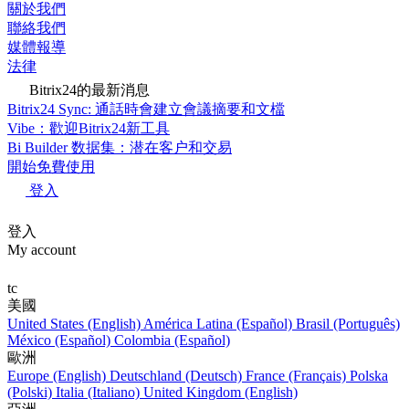
關於我們
聯絡我們
媒體報導
法律
Bitrix24的最新消息
Bitrix24 Sync: 通話時會建立會議摘要和文檔
Vibe：歡迎Bitrix24新工具
Bi Builder 数据集：潜在客户和交易
開始免費使用
登入
登入
My account
tc
美國
United States (English)
América Latina (Español)
Brasil (Português)
México (Español)
Colombia (Español)
歐洲
Europe (English)
Deutschland (Deutsch)
France (Français)
Polska
(Polski)
Italia (Italiano)
United Kingdom (English)