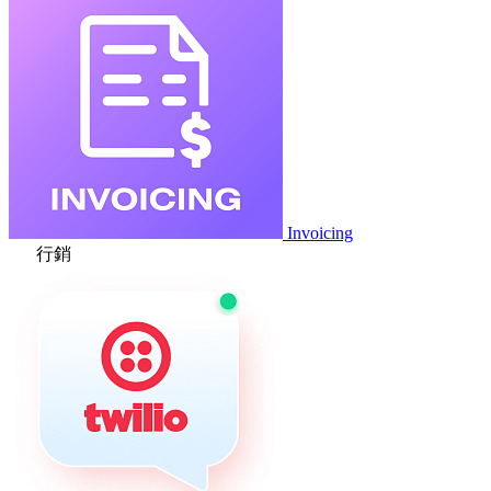
Invoicing
行銷