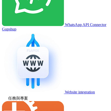
WhatsApp API Connector
Gupshup
Website integration
任務與專案