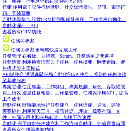
件、庫存、行事曆全都在您的彈指之間
行銷
使用電子郵件行銷活動、社交媒體廣告、簡訊、電話行
銷、登陸頁面
自動化與整合
設置CRM規則和觸發程序、工作流程自動化、
自動化漏斗、API
查看所有CRM功能
任務與專案
任務與專案
更輕鬆快速完成工作
任務管理
在看板、甘特圖、Scrum、任務清單之間選擇
任務追蹤
利用檢查清單與子任務、任務摘要、時間追蹤、聚
焦模式與主管模式
API與整合
透過進階任務自動化的API整合，將您的任務連線
至其他服務
專案管理
使用專案、工作群組、專案規劃、角色、存取權限
員工績效
透過任務報告、工作量管理、任務效率與KPI，提高
工作效率
行動任務
隨時隨地進行任務建立、任務追蹤、通知、評論
專案協作
利用聊天工具、視訊通話、評論、檔案存儲、文
件、外部使用者和任務範本，加快工作速度
自動化
利用自動任務建立和工作流程自動化，節省寶貴時間
查看所有任務與專案功能