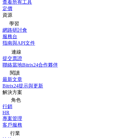
查看所有工具
定價
資源
學習
網路研討會
服務台
指南與API文件
連線
提交票證
聯絡當地Bitrix24合作夥伴
閱讀
最新文章
Bitrix24提示與更新
解決方案
角色
行銷
HR
專案管理
客戶服務
行業