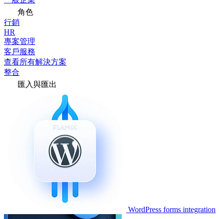
角色
行銷
HR
專案管理
客戶服務
查看所有解決方案
整合
匯入與匯出
WordPress forms integration