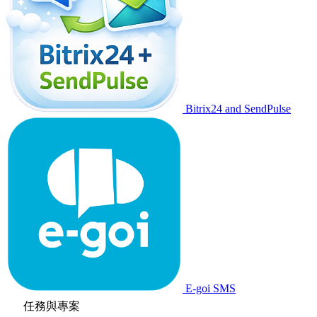
Bitrix24 and SendPulse
E-goi SMS
任務與專案