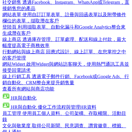
社交銷售
透過Facebook、Instagram、WhatsApp或Telegram，直
接銷售您的產品
網站表單
使用自訂訂單表單、註冊與回函表單以及附帶條件
欄位的表單，擷取潛在客戶
登陸頁
利用擷取表單、自動化漏斗和Google Analytics整合來
生成潛在客戶
線上商店
透過庫存管理、訂單處理、配送和線上付款，最大
幅度提高電子商務效率
行動網站與線上商店
回應式設計、線上訂單、在您掌控之中
的客戶管理
網站Widget
啟用Widget與網站訪客聊天，使用熱門通訊工具並
接受回電請求
線上行銷工具
透過電子郵件行銷、Facebook或Google Ads、行
銷自動化、CRM整合來提升銷售量
查看所有網站與商店功能
HR與自動化
HR與自動化
優化工作流程與管理HR資料
員工管理
使用員工個人資料、公司架構、存取權限、活動目
錄
文化與敬業度
取得公司新聞、民意調查、讚賞徽章、標籤、
個人通知