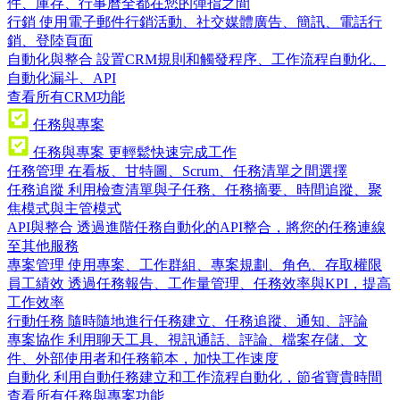
件、庫存、行事曆全都在您的彈指之間
行銷
使用電子郵件行銷活動、社交媒體廣告、簡訊、電話行
銷、登陸頁面
自動化與整合
設置CRM規則和觸發程序、工作流程自動化、
自動化漏斗、API
查看所有CRM功能
任務與專案
任務與專案
更輕鬆快速完成工作
任務管理
在看板、甘特圖、Scrum、任務清單之間選擇
任務追蹤
利用檢查清單與子任務、任務摘要、時間追蹤、聚
焦模式與主管模式
API與整合
透過進階任務自動化的API整合，將您的任務連線
至其他服務
專案管理
使用專案、工作群組、專案規劃、角色、存取權限
員工績效
透過任務報告、工作量管理、任務效率與KPI，提高
工作效率
行動任務
隨時隨地進行任務建立、任務追蹤、通知、評論
專案協作
利用聊天工具、視訊通話、評論、檔案存儲、文
件、外部使用者和任務範本，加快工作速度
自動化
利用自動任務建立和工作流程自動化，節省寶貴時間
查看所有任務與專案功能