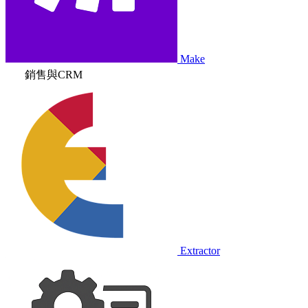
Make
銷售與CRM
Extractor