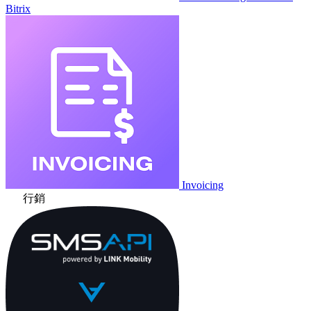
Bitrix
Invoicing
行銷