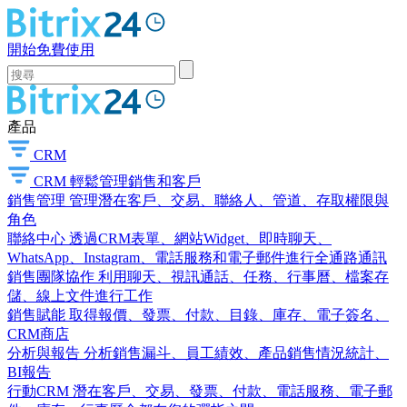
開始免費使用
產品
CRM
CRM
輕鬆管理銷售和客戶
銷售管理
管理潛在客戶、交易、聯絡人、管道、存取權限與
角色
聯絡中心
透過CRM表單、網站Widget、即時聊天、
WhatsApp、Instagram、電話服務和電子郵件進行全通路通訊
銷售團隊協作
利用聊天、視訊通話、任務、行事曆、檔案存
儲、線上文件進行工作
銷售賦能
取得報價、發票、付款、目錄、庫存、電子簽名、
CRM商店
分析與報告
分析銷售漏斗、員工績效、產品銷售情況統計、
BI報告
行動CRM
潛在客戶、交易、發票、付款、電話服務、電子郵