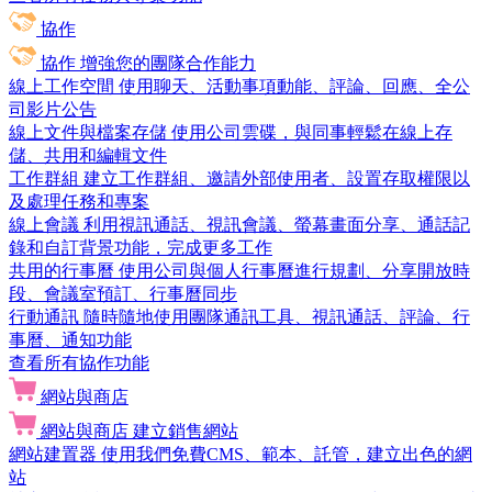
協作
協作
增強您的團隊合作能力
線上工作空間
使用聊天、活動事項動能、評論、回應、全公
司影片公告
線上文件與檔案存儲
使用公司雲碟，與同事輕鬆在線上存
儲、共用和編輯文件
工作群組
建立工作群組、邀請外部使用者、設置存取權限以
及處理任務和專案
線上會議
利用視訊通話、視訊會議、螢幕畫面分享、通話記
錄和自訂背景功能，完成更多工作
共用的行事曆
使用公司與個人行事曆進行規劃、分享開放時
段、會議室預訂、行事曆同步
行動通訊
隨時隨地使用團隊通訊工具、視訊通話、評論、行
事曆、通知功能
查看所有協作功能
網站與商店
網站與商店
建立銷售網站
網站建置器
使用我們免費CMS、範本、託管，建立出色的網
站