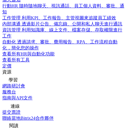
行動HR
隨時隨地聊天、視訊通話、員工個人資料、審批、通
知
工作管理
利用KPI、工作報告、主管視圖來追蹤員工績效
內部溝通
透過影片公告、備忘錄、公開和私人聊天進行通訊
資訊管理
利用知識庫、線上文件、檔案存儲、存取權限進行
工作
自動化
透過請求、審批、費用報告、RPA、工作流程自動
化，簡化您的操作
查看所有HR與自動化功能
查看所有工具
定價
資源
學習
網路研討會
服務台
指南與API文件
連線
提交票證
聯絡當地Bitrix24合作夥伴
閱讀