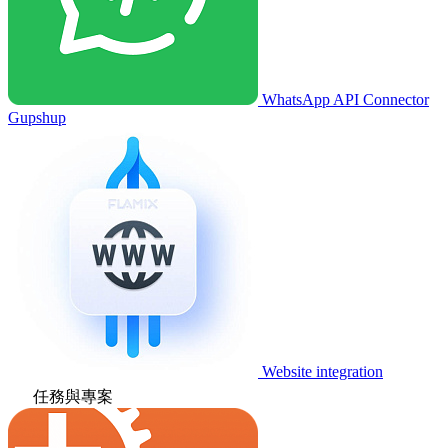
WhatsApp API Connector
Gupshup
Website integration
任務與專案