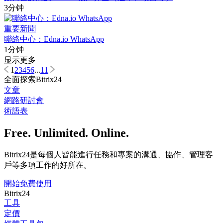
3分钟
重要新聞
聯絡中心：Edna.io WhatsApp
1分钟
显示更多
1
2
3
4
5
6
...
11
全面探索Bitrix24
文章
網路研討會
術語表
Free. Unlimited. Online.
Bitrix24是每個人皆能進行任務和專案的溝通、協作、管理客
戶等多項工作的好所在。
開始免費使用
Bitrix24
工具
定價