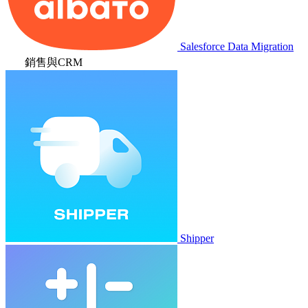
Salesforce Data Migration
銷售與CRM
Shipper