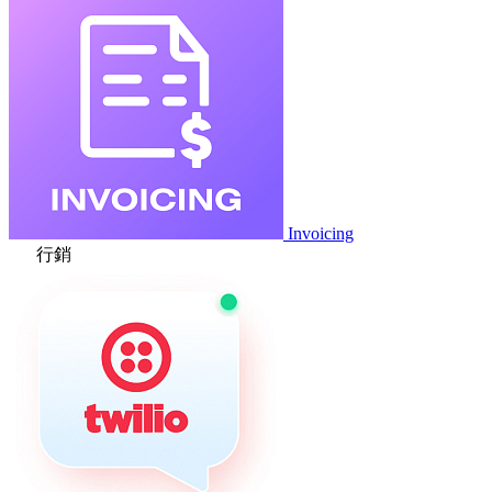
Invoicing
行銷