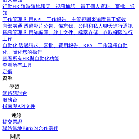
行動HR
隨時隨地聊天、視訊通話、員工個人資料、審批、通
知
工作管理
利用KPI、工作報告、主管視圖來追蹤員工績效
內部溝通
透過影片公告、備忘錄、公開和私人聊天進行通訊
資訊管理
利用知識庫、線上文件、檔案存儲、存取權限進行
工作
自動化
透過請求、審批、費用報告、RPA、工作流程自動
化，簡化您的操作
查看所有HR與自動化功能
查看所有工具
定價
資源
學習
網路研討會
服務台
指南與API文件
連線
提交票證
聯絡當地Bitrix24合作夥伴
閱讀