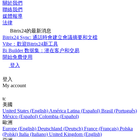
關於我們
聯絡我們
媒體報導
法律
Bitrix24的最新消息
Bitrix24 Sync: 通話時會建立會議摘要和文檔
Vibe：歡迎Bitrix24新工具
Bi Builder 数据集：潜在客户和交易
開始免費使用
登入
登入
My account
tc
美國
United States (English)
América Latina (Español)
Brasil (Português)
México (Español)
Colombia (Español)
歐洲
Europe (English)
Deutschland (Deutsch)
France (Français)
Polska
(Polski)
Italia (Italiano)
United Kingdom (English)