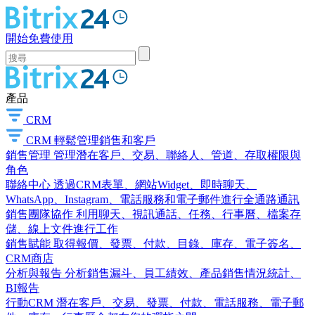
開始免費使用
產品
CRM
CRM
輕鬆管理銷售和客戶
銷售管理
管理潛在客戶、交易、聯絡人、管道、存取權限與
角色
聯絡中心
透過CRM表單、網站Widget、即時聊天、
WhatsApp、Instagram、電話服務和電子郵件進行全通路通訊
銷售團隊協作
利用聊天、視訊通話、任務、行事曆、檔案存
儲、線上文件進行工作
銷售賦能
取得報價、發票、付款、目錄、庫存、電子簽名、
CRM商店
分析與報告
分析銷售漏斗、員工績效、產品銷售情況統計、
BI報告
行動CRM
潛在客戶、交易、發票、付款、電話服務、電子郵