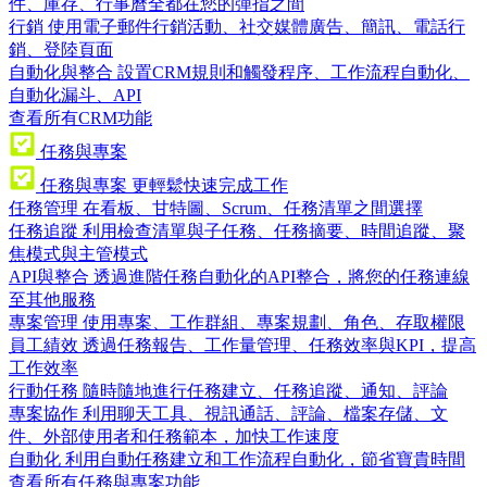
件、庫存、行事曆全都在您的彈指之間
行銷
使用電子郵件行銷活動、社交媒體廣告、簡訊、電話行
銷、登陸頁面
自動化與整合
設置CRM規則和觸發程序、工作流程自動化、
自動化漏斗、API
查看所有CRM功能
任務與專案
任務與專案
更輕鬆快速完成工作
任務管理
在看板、甘特圖、Scrum、任務清單之間選擇
任務追蹤
利用檢查清單與子任務、任務摘要、時間追蹤、聚
焦模式與主管模式
API與整合
透過進階任務自動化的API整合，將您的任務連線
至其他服務
專案管理
使用專案、工作群組、專案規劃、角色、存取權限
員工績效
透過任務報告、工作量管理、任務效率與KPI，提高
工作效率
行動任務
隨時隨地進行任務建立、任務追蹤、通知、評論
專案協作
利用聊天工具、視訊通話、評論、檔案存儲、文
件、外部使用者和任務範本，加快工作速度
自動化
利用自動任務建立和工作流程自動化，節省寶貴時間
查看所有任務與專案功能