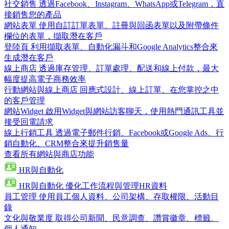
社交銷售
透過Facebook、Instagram、WhatsApp或Telegram，直
接銷售您的產品
網站表單
使用自訂訂單表單、註冊與回函表單以及附帶條件
欄位的表單，擷取潛在客戶
登陸頁
利用擷取表單、自動化漏斗和Google Analytics整合來
生成潛在客戶
線上商店
透過庫存管理、訂單處理、配送和線上付款，最大
幅度提高電子商務效率
行動網站與線上商店
回應式設計、線上訂單、在您掌控之中
的客戶管理
網站Widget
啟用Widget與網站訪客聊天，使用熱門通訊工具並
接受回電請求
線上行銷工具
透過電子郵件行銷、Facebook或Google Ads、行
銷自動化、CRM整合來提升銷售量
查看所有網站與商店功能
HR與自動化
HR與自動化
優化工作流程與管理HR資料
員工管理
使用員工個人資料、公司架構、存取權限、活動目
錄
文化與敬業度
取得公司新聞、民意調查、讚賞徽章、標籤、
個人通知