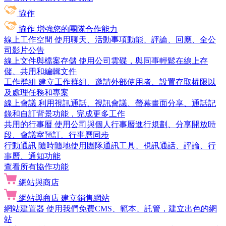
協作
協作
增強您的團隊合作能力
線上工作空間
使用聊天、活動事項動能、評論、回應、全公
司影片公告
線上文件與檔案存儲
使用公司雲碟，與同事輕鬆在線上存
儲、共用和編輯文件
工作群組
建立工作群組、邀請外部使用者、設置存取權限以
及處理任務和專案
線上會議
利用視訊通話、視訊會議、螢幕畫面分享、通話記
錄和自訂背景功能，完成更多工作
共用的行事曆
使用公司與個人行事曆進行規劃、分享開放時
段、會議室預訂、行事曆同步
行動通訊
隨時隨地使用團隊通訊工具、視訊通話、評論、行
事曆、通知功能
查看所有協作功能
網站與商店
網站與商店
建立銷售網站
網站建置器
使用我們免費CMS、範本、託管，建立出色的網
站