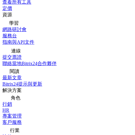
查看所有工具
定價
資源
學習
網路研討會
服務台
指南與API文件
連線
提交票證
聯絡當地Bitrix24合作夥伴
閱讀
最新文章
Bitrix24提示與更新
解決方案
角色
行銷
HR
專案管理
客戶服務
行業