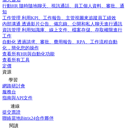
行動HR
隨時隨地聊天、視訊通話、員工個人資料、審批、通
知
工作管理
利用KPI、工作報告、主管視圖來追蹤員工績效
內部溝通
透過影片公告、備忘錄、公開和私人聊天進行通訊
資訊管理
利用知識庫、線上文件、檔案存儲、存取權限進行
工作
自動化
透過請求、審批、費用報告、RPA、工作流程自動
化，簡化您的操作
查看所有HR與自動化功能
查看所有工具
定價
資源
學習
網路研討會
服務台
指南與API文件
連線
提交票證
聯絡當地Bitrix24合作夥伴
閱讀