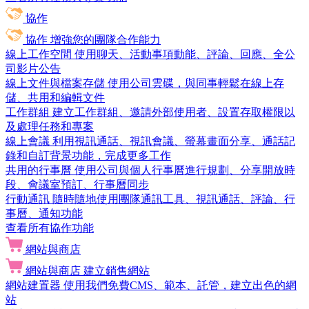
協作
協作
增強您的團隊合作能力
線上工作空間
使用聊天、活動事項動能、評論、回應、全公
司影片公告
線上文件與檔案存儲
使用公司雲碟，與同事輕鬆在線上存
儲、共用和編輯文件
工作群組
建立工作群組、邀請外部使用者、設置存取權限以
及處理任務和專案
線上會議
利用視訊通話、視訊會議、螢幕畫面分享、通話記
錄和自訂背景功能，完成更多工作
共用的行事曆
使用公司與個人行事曆進行規劃、分享開放時
段、會議室預訂、行事曆同步
行動通訊
隨時隨地使用團隊通訊工具、視訊通話、評論、行
事曆、通知功能
查看所有協作功能
網站與商店
網站與商店
建立銷售網站
網站建置器
使用我們免費CMS、範本、託管，建立出色的網
站