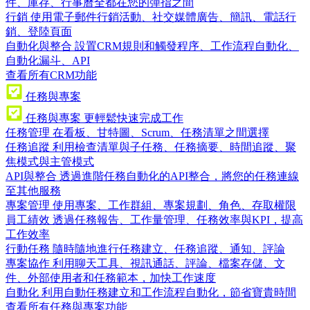
件、庫存、行事曆全都在您的彈指之間
行銷
使用電子郵件行銷活動、社交媒體廣告、簡訊、電話行
銷、登陸頁面
自動化與整合
設置CRM規則和觸發程序、工作流程自動化、
自動化漏斗、API
查看所有CRM功能
任務與專案
任務與專案
更輕鬆快速完成工作
任務管理
在看板、甘特圖、Scrum、任務清單之間選擇
任務追蹤
利用檢查清單與子任務、任務摘要、時間追蹤、聚
焦模式與主管模式
API與整合
透過進階任務自動化的API整合，將您的任務連線
至其他服務
專案管理
使用專案、工作群組、專案規劃、角色、存取權限
員工績效
透過任務報告、工作量管理、任務效率與KPI，提高
工作效率
行動任務
隨時隨地進行任務建立、任務追蹤、通知、評論
專案協作
利用聊天工具、視訊通話、評論、檔案存儲、文
件、外部使用者和任務範本，加快工作速度
自動化
利用自動任務建立和工作流程自動化，節省寶貴時間
查看所有任務與專案功能