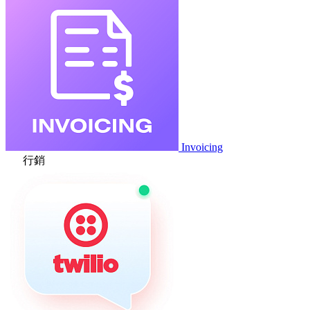
Invoicing
行銷