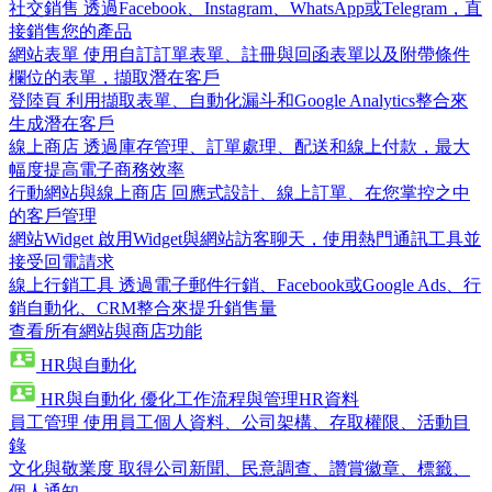
社交銷售
透過Facebook、Instagram、WhatsApp或Telegram，直
接銷售您的產品
網站表單
使用自訂訂單表單、註冊與回函表單以及附帶條件
欄位的表單，擷取潛在客戶
登陸頁
利用擷取表單、自動化漏斗和Google Analytics整合來
生成潛在客戶
線上商店
透過庫存管理、訂單處理、配送和線上付款，最大
幅度提高電子商務效率
行動網站與線上商店
回應式設計、線上訂單、在您掌控之中
的客戶管理
網站Widget
啟用Widget與網站訪客聊天，使用熱門通訊工具並
接受回電請求
線上行銷工具
透過電子郵件行銷、Facebook或Google Ads、行
銷自動化、CRM整合來提升銷售量
查看所有網站與商店功能
HR與自動化
HR與自動化
優化工作流程與管理HR資料
員工管理
使用員工個人資料、公司架構、存取權限、活動目
錄
文化與敬業度
取得公司新聞、民意調查、讚賞徽章、標籤、
個人通知