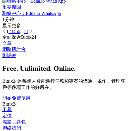
重要新聞
聯絡中心：Edna.io WhatsApp
1分钟
显示更多
1
2
3
4
5
6
...
11
全面探索Bitrix24
文章
網路研討會
術語表
Free. Unlimited. Online.
Bitrix24是每個人皆能進行任務和專案的溝通、協作、管理客
戶等多項工作的好所在。
開始免費使用
Bitrix24
工具
定價
媒體工具包
聯絡我們