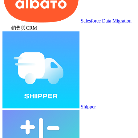
Salesforce Data Migration
銷售與CRM
Shipper