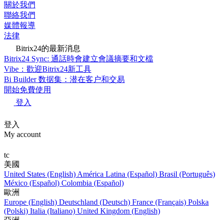
關於我們
聯絡我們
媒體報導
法律
Bitrix24的最新消息
Bitrix24 Sync: 通話時會建立會議摘要和文檔
Vibe：歡迎Bitrix24新工具
Bi Builder 数据集：潜在客户和交易
開始免費使用
登入
登入
My account
tc
美國
United States (English)
América Latina (Español)
Brasil (Português)
México (Español)
Colombia (Español)
歐洲
Europe (English)
Deutschland (Deutsch)
France (Français)
Polska
(Polski)
Italia (Italiano)
United Kingdom (English)