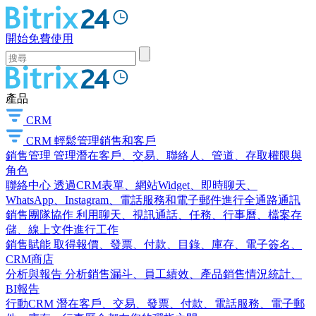
開始免費使用
產品
CRM
CRM
輕鬆管理銷售和客戶
銷售管理
管理潛在客戶、交易、聯絡人、管道、存取權限與
角色
聯絡中心
透過CRM表單、網站Widget、即時聊天、
WhatsApp、Instagram、電話服務和電子郵件進行全通路通訊
銷售團隊協作
利用聊天、視訊通話、任務、行事曆、檔案存
儲、線上文件進行工作
銷售賦能
取得報價、發票、付款、目錄、庫存、電子簽名、
CRM商店
分析與報告
分析銷售漏斗、員工績效、產品銷售情況統計、
BI報告
行動CRM
潛在客戶、交易、發票、付款、電話服務、電子郵