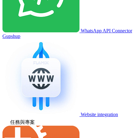
WhatsApp API Connector
Gupshup
Website integration
任務與專案